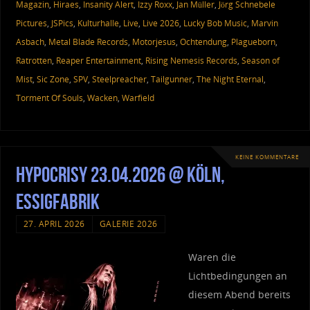
Magazin
,
Hiraes
,
Insanity Alert
,
Izzy Roxx
,
Jan Müller
,
Jörg Schnebele
Pictures
,
JSPics
,
Kulturhalle
,
Live
,
Live 2026
,
Lucky Bob Music
,
Marvin
Asbach
,
Metal Blade Records
,
Motorjesus
,
Ochtendung
,
Plagueborn
,
Ratrotten
,
Reaper Entertainment
,
Rising Nemesis Records
,
Season of
Mist
,
Sic Zone
,
SPV
,
Steelpreacher
,
Tailgunner
,
The Night Eternal
,
Torment Of Souls
,
Wacken
,
Warfield
KEINE KOMMENTARE
Hypocrisy 23.04.2026 @ Köln,
Essigfabrik
27. APRIL 2026
GALERIE 2026
Waren die
Lichtbedingungen an
diesem Abend bereits