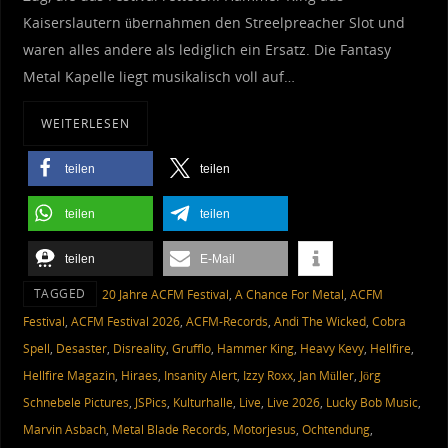
Kaiserslautern übernahmen den Streelpreacher Slot und
waren alles andere als lediglich ein Ersatz. Die Fantasy
Metal Kapelle liegt musikalisch voll auf…
WEITERLESEN
teilen
teilen
teilen
teilen
teilen
E-Mail
TAGGED
20 Jahre ACFM Festival
,
A Chance For Metal
,
ACFM
Festival
,
ACFM Festival 2026
,
ACFM-Records
,
Andi The Wicked
,
Cobra
Spell
,
Desaster
,
Disreality
,
Grufflo
,
Hammer King
,
Heavy Kevy
,
Hellfire
,
Hellfire Magazin
,
Hiraes
,
Insanity Alert
,
Izzy Roxx
,
Jan Müller
,
Jörg
Schnebele Pictures
,
JSPics
,
Kulturhalle
,
Live
,
Live 2026
,
Lucky Bob Music
,
Marvin Asbach
,
Metal Blade Records
,
Motorjesus
,
Ochtendung
,