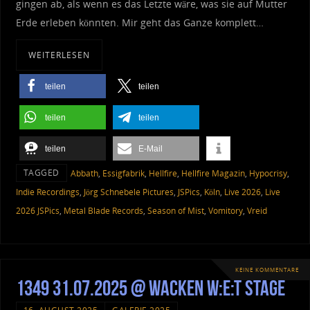
gingen ab, als wenn es das Letzte wäre, was sie auf Mutter
Erde erleben könnten. Mir geht das Ganze komplett…
WEITERLESEN
teilen
teilen
teilen
teilen
teilen
E-Mail
TAGGED
Abbath
,
Essigfabrik
,
Hellfire
,
Hellfire Magazin
,
Hypocrisy
,
Indie Recordings
,
Jörg Schnebele Pictures
,
JSPics
,
Köln
,
Live 2026
,
Live
2026 JSPics
,
Metal Blade Records
,
Season of Mist
,
Vomitory
,
Vreid
KEINE KOMMENTARE
1349 31.07.2025 @ Wacken W:E:T Stage