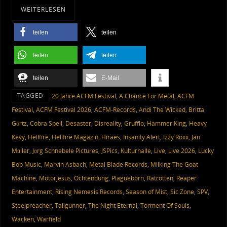
WEITERLESEN
teilen
teilen
teilen
teilen
teilen
E-Mail
TAGGED
20 Jahre ACFM Festival
,
A Chance For Metal
,
ACFM
Festival
,
ACFM Festival 2026
,
ACFM-Records
,
Andi The Wicked
,
Britta
Görtz
,
Cobra Spell
,
Desaster
,
Disreality
,
Grufflo
,
Hammer King
,
Heavy
Kevy
,
Hellfire
,
Hellfire Magazin
,
Hiraes
,
Insanity Alert
,
Izzy Roxx
,
Jan
Müller
,
Jörg Schnebele Pictures
,
JSPics
,
Kulturhalle
,
Live
,
Live 2026
,
Lucky
Bob Music
,
Marvin Asbach
,
Metal Blade Records
,
Milking The Goat
Machine
,
Motorjesus
,
Ochtendung
,
Plagueborn
,
Ratrotten
,
Reaper
Entertainment
,
Rising Nemesis Records
,
Season of Mist
,
Sic Zone
,
SPV
,
Steelpreacher
,
Tailgunner
,
The Night Eternal
,
Torment Of Souls
,
Wacken
,
Warfield