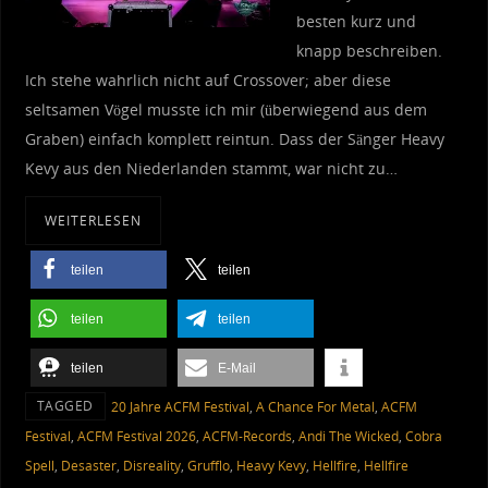
besten kurz und
knapp beschreiben.
Ich stehe wahrlich nicht auf Crossover; aber diese
seltsamen Vögel musste ich mir (überwiegend aus dem
Graben) einfach komplett reintun. Dass der Sänger Heavy
Kevy aus den Niederlanden stammt, war nicht zu…
WEITERLESEN
teilen
teilen
teilen
teilen
teilen
E-Mail
TAGGED
20 Jahre ACFM Festival
,
A Chance For Metal
,
ACFM
Festival
,
ACFM Festival 2026
,
ACFM-Records
,
Andi The Wicked
,
Cobra
Spell
,
Desaster
,
Disreality
,
Grufflo
,
Heavy Kevy
,
Hellfire
,
Hellfire