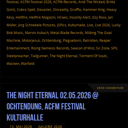
Festival
,
ACFM Festival 2026
,
ACFM-Records
,
Andi The Wicked
,
Britta
Görtz
,
Cobra Spell
,
Desaster
,
Disreality
,
Grufflo
,
Hammer King
,
Heavy
Kevy
,
Hellfire
,
Hellfire Magazin
,
Hiraes
,
Insanity Alert
,
Izzy Roxx
,
Jan
Müller
,
Jörg Schnebele Pictures
,
JSPics
,
Kulturhalle
,
Live
,
Live 2026
,
Lucky
Bob Music
,
Marvin Asbach
,
Metal Blade Records
,
Milking The Goat
Machine
,
Motorjesus
,
Ochtendung
,
Plagueborn
,
Ratrotten
,
Reaper
Entertainment
,
Rising Nemesis Records
,
Season of Mist
,
Sic Zone
,
SPV
,
Steelpreacher
,
Tailgunner
,
The Night Eternal
,
Torment Of Souls
,
Wacken
,
Warfield
KEINE KOMMENTARE
The Night Eternal 02.05.2026 @
Ochtendung, ACFM Festival
Kulturhalle
13. MAI 2026
GALERIE 2026