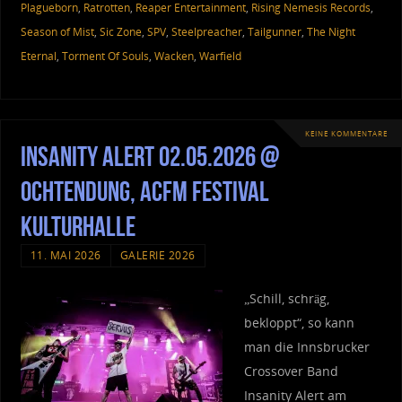
Plagueborn
,
Ratrotten
,
Reaper Entertainment
,
Rising Nemesis Records
,
Season of Mist
,
Sic Zone
,
SPV
,
Steelpreacher
,
Tailgunner
,
The Night
Eternal
,
Torment Of Souls
,
Wacken
,
Warfield
KEINE KOMMENTARE
Insanity Alert 02.05.2026 @
Ochtendung, ACFM Festival
Kulturhalle
11. MAI 2026
GALERIE 2026
„Schill, schräg,
bekloppt“, so kann
man die Innsbrucker
Crossover Band
Insanity Alert am