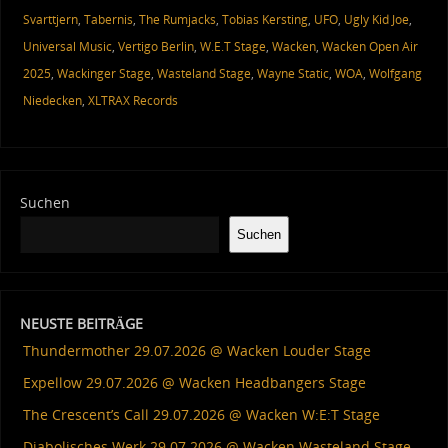
Svarttjern
,
Tabernis
,
The Rumjacks
,
Tobias Kersting
,
UFO
,
Ugly Kid Joe
,
Universal Music
,
Vertigo Berlin
,
W.E.T Stage
,
Wacken
,
Wacken Open Air
2025
,
Wackinger Stage
,
Wasteland Stage
,
Wayne Static
,
WOA
,
Wolfgang
Niedecken
,
XLTRAX Records
Suchen
Suchen
NEUSTE BEITRÄGE
Thundermother 29.07.2026 @ Wacken Louder Stage
Expellow 29.07.2026 @ Wacken Headbangers Stage
The Crescent’s Call 29.07.2026 @ Wacken W:E:T Stage
Diabolisches Werk 29.07.2026 @ Wacken Wasteland Stage