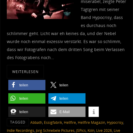
miserabel, zeigte Peter
Tägtgren mit seiner
Band Hypocrisy, dass
es durchaus noch
schlimmer geht. Licht war eh keines da, und der Nebel
wurde noch einmal exzessiv verstärkt. Es war so schlimm,
dass wir Fotografen nach dem dritten Song beim Verlassen
des Fotograbens noch…
WEITERLESEN
teilen
teilen
teilen
teilen
teilen
E-Mail
TAGGED
Abbath
,
Essigfabrik
,
Hellfire
,
Hellfire Magazin
,
Hypocrisy
,
Indie Recordings
,
Jörg Schnebele Pictures
,
JSPics
,
Köln
,
Live 2026
,
Live