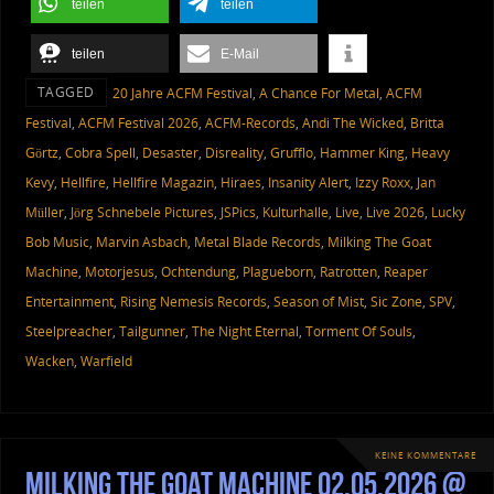
teilen
teilen
teilen
E-Mail
TAGGED
20 Jahre ACFM Festival
,
A Chance For Metal
,
ACFM
Festival
,
ACFM Festival 2026
,
ACFM-Records
,
Andi The Wicked
,
Britta
Görtz
,
Cobra Spell
,
Desaster
,
Disreality
,
Grufflo
,
Hammer King
,
Heavy
Kevy
,
Hellfire
,
Hellfire Magazin
,
Hiraes
,
Insanity Alert
,
Izzy Roxx
,
Jan
Müller
,
Jörg Schnebele Pictures
,
JSPics
,
Kulturhalle
,
Live
,
Live 2026
,
Lucky
Bob Music
,
Marvin Asbach
,
Metal Blade Records
,
Milking The Goat
Machine
,
Motorjesus
,
Ochtendung
,
Plagueborn
,
Ratrotten
,
Reaper
Entertainment
,
Rising Nemesis Records
,
Season of Mist
,
Sic Zone
,
SPV
,
Steelpreacher
,
Tailgunner
,
The Night Eternal
,
Torment Of Souls
,
Wacken
,
Warfield
KEINE KOMMENTARE
Milking The Goat Machine 02.05.2026 @