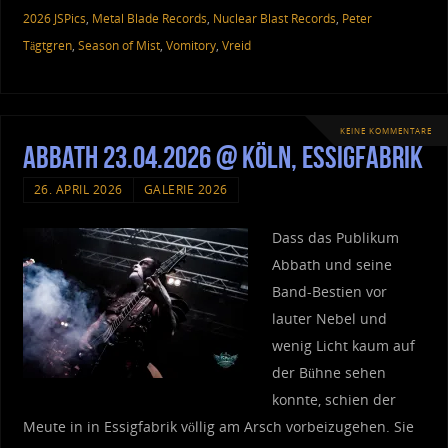
2026 JSPics
,
Metal Blade Records
,
Nuclear Blast Records
,
Peter
Tägtgren
,
Season of Mist
,
Vomitory
,
Vreid
KEINE KOMMENTARE
Abbath 23.04.2026 @ Köln, Essigfabrik
26. APRIL 2026
GALERIE 2026
Dass das Publikum
Abbath und seine
Band-Bestien vor
lauter Nebel und
wenig Licht kaum auf
der Bühne sehen
konnte, schien der
Meute in in Essigfabrik völlig am Arsch vorbeizugehen. Sie