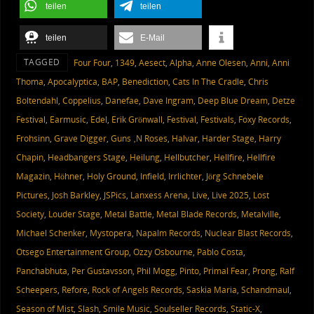
teilen
teilen
teilen
E-Mail
TAGGED
‎ Four Four
,
1349
,
Aesect
,
Alpha
,
Anne Olesen
,
Anni
,
Anni
Thoma
,
Apocalyptica
,
BAP
,
Benediction
,
Cats In The Cradle
,
Chris
Boltendahl
,
Coppelius
,
Danefae
,
Dave Ingram
,
Deep Blue Dream
,
Detze
Festival
,
Earmusic
,
Edel
,
Erik Grönwall
,
Festival
,
Festivals
,
Foxy Records
,
Frohsinn
,
Grave Digger
,
Guns ‚N Roses
,
Halvar
,
Harder Stage
,
Harry
Chapin
,
Headbangers Stage
,
Heilung
,
Hellbutcher
,
Hellfire
,
Hellfire
Magazin
,
Höhner
,
Holy Ground
,
Infield
,
Irrlichter
,
Jörg Schnebele
Pictures
,
Josh Barkley
,
JSPics
,
Lanxess Arena
,
Live
,
Live 2025
,
Lost
Society
,
Louder Stage
,
Metal Battle
,
Metal Blade Records
,
Metalville
,
Michael Schenker
,
Mystopera
,
Napalm Records
,
Nuclear Blast Records
,
Otsego Entertainment Group
,
Ozzy Osbourne
,
Pablo Costa
,
Panchabhuta
,
Per Gustavsson
,
Phil Mogg
,
Pinto
,
Primal Fear
,
Prong
,
Ralf
Scheepers
,
Refore
,
Rock of Angels Records
,
Saskia Maria
,
Schandmaul
,
Season of Mist
,
Slash
,
Smile Music
,
Soulseller Records
,
Static-X
,