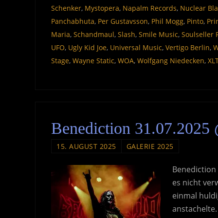
Schenker
,
Mystopera
,
Napalm Records
,
Nuclear Bla
Panchabhuta
,
Per Gustavsson
,
Phil Mogg
,
Pinto
,
Pri
Maria
,
Schandmaul
,
Slash
,
Smile Music
,
Soulseller
UFO
,
Ugly Kid Joe
,
Universal Music
,
Vertigo Berlin
,
W
Stage
,
Wayne Static
,
WOA
,
Wolfgang Niedecken
,
XL
Benediction 31.07.2025
15. AUGUST 2025
GALERIE 2025
Benediction
es nicht ve
einmal huld
anstachelte.