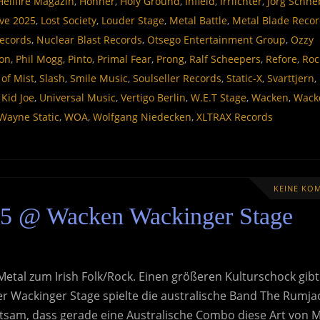
Hellfire Magazin
,
Höhner
,
Holy Ground
,
Infield
,
Irrlichter
,
Jörg Schne
ive 2025
,
Lost Society
,
Louder Stage
,
Metal Battle
,
Metal Blade Reco
ecords
,
Nuclear Blast Records
,
Otsego Entertainment Group
,
Ozzy
son
,
Phil Mogg
,
Pinto
,
Primal Fear
,
Prong
,
Ralf Scheepers
,
Refore
,
Roc
of Mist
,
Slash
,
Smile Music
,
Soulseller Records
,
Static-X
,
Svarttjern
,
 Kid Joe
,
Universal Music
,
Vertigo Berlin
,
W.E.T Stage
,
Wacken
,
Wack
Wayne Static
,
WOA
,
Wolfgang Niedecken
,
XLTRAX Records
KEINE KO
25 @ Wacken Wackinger Stage
tal zum Irish Folk/Rock. Einen größeren Kulturschock gibt
r Wackinger Stage spielte die australische Band The Rumja
ltsam, dass gerade eine Australische Combo diese Art von 