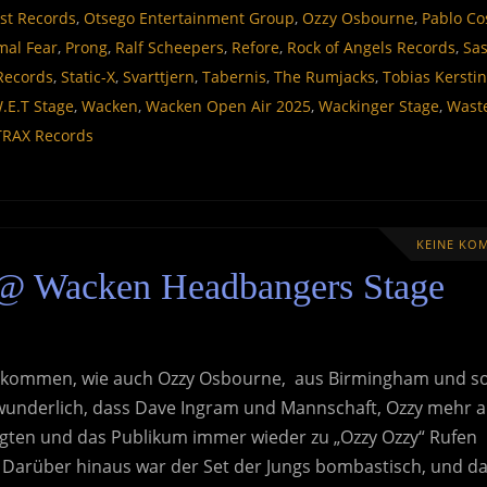
st Records
,
Otsego Entertainment Group
,
Ozzy Osbourne
,
Pablo Co
mal Fear
,
Prong
,
Ralf Scheepers
,
Refore
,
Rock of Angels Records
,
Sas
 Records
,
Static-X
,
Svarttjern
,
Tabernis
,
The Rumjacks
,
Tobias Kersti
.E.T Stage
,
Wacken
,
Wacken Open Air 2025
,
Wackinger Stage
,
Wast
TRAX Records
KEINE KO
 @ Wacken Headbangers Stage
 kommen, wie auch Ozzy Osbourne, aus Birmingham und s
rwunderlich, dass Dave Ingram und Mannschaft, Ozzy mehr a
igten und das Publikum immer wieder zu „Ozzy Ozzy“ Rufen
 Darüber hinaus war der Set der Jungs bombastisch, und da