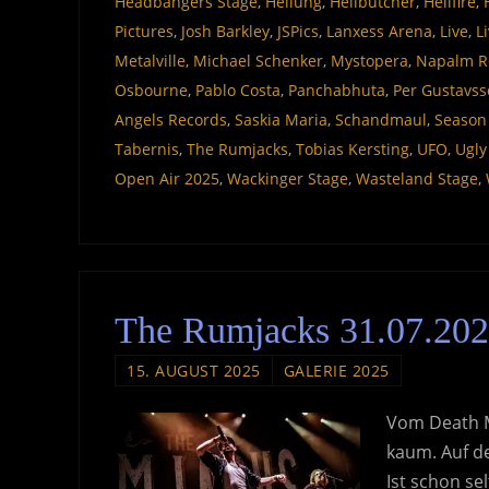
Headbangers Stage
,
Heilung
,
Hellbutcher
,
Hellfire
,
Pictures
,
Josh Barkley
,
JSPics
,
Lanxess Arena
,
Live
,
L
Metalville
,
Michael Schenker
,
Mystopera
,
Napalm R
Osbourne
,
Pablo Costa
,
Panchabhuta
,
Per Gustavs
Angels Records
,
Saskia Maria
,
Schandmaul
,
Season 
Tabernis
,
The Rumjacks
,
Tobias Kersting
,
UFO
,
Ugly
Open Air 2025
,
Wackinger Stage
,
Wasteland Stage
,
The Rumjacks 31.07.20
15. AUGUST 2025
GALERIE 2025
Vom Death Me
kaum. Auf de
Ist schon se