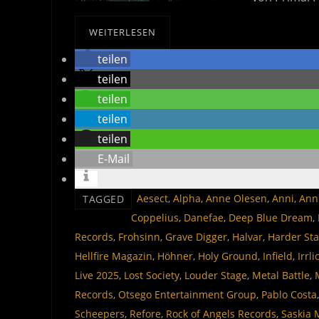
WEITERLESEN
teilen
teilen
teilen
teilen
teilen
E-Mail
Aesect
,
Alpha
,
Anne Olesen
,
Anni
,
Ann
TAGGED
Coppelius
,
Danefae
,
Deep Blue Dream
,
Records
,
Frohsinn
,
Grave Digger
,
Halvar
,
Harder St
Hellfire Magazin
,
Höhner
,
Holy Ground
,
Infield
,
Irrli
Live 2025
,
Lost Society
,
Louder Stage
,
Metal Battle
,
Records
,
Otsego Entertainment Group
,
Pablo Costa
Scheepers
,
Refore
,
Rock of Angels Records
,
Saskia 