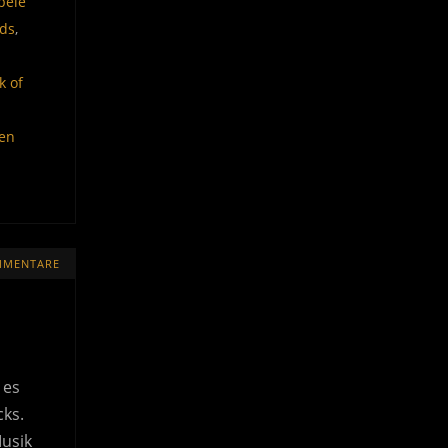
bele
rds
,
k of
en
MMENTARE
 es
cks.
Musik