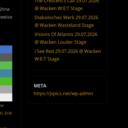
The Crescent’s Call 29.07.2026
n
@ Wacken W:E:T Stage
Bühne
lweise
Diabolisches Werk 29.07.2026
@ Wacken Wasteland Stage
Visions Of Atlantis 29.07.2026
@ Wacken Louder Stage
I See Red 29.07.2026 @ Wacken
W:E:T Stage
META
https://jspics.net/wp-admin
he
el
,
Erik