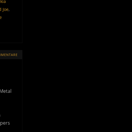
kia
d Joe
,
e
MMENTARE
Metal
n
epers