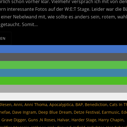
rlich schon vorher klar. Vielmehr versprach ich mit von de
ern interessante Fotos auf der W:E:T Stage. Leider war die 
einer Nebelwand mit, wie sollte es anders sein, rotem, wah
t getaucht. Somit…
SEN
Olesen
,
Anni
,
Anni Thoma
,
Apocalyptica
,
BAP
,
Benediction
,
Cats In T
nefae
,
Dave Ingram
,
Deep Blue Dream
,
Detze Festival
,
Earmusic
,
Ed
,
Grave Digger
,
Guns ‚N Roses
,
Halvar
,
Harder Stage
,
Harry Chapin
,