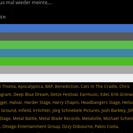
us mal wieder meinte,…
SEN
i Thoma
,
Apocalyptica
,
BAP
,
Benediction
,
Cats In The Cradle
,
Chris
ngram
,
Deep Blue Dream
,
Detze Festival
,
Earmusic
,
Edel
,
Erik Grönw
gger
,
Halvar
,
Harder Stage
,
Harry Chapin
,
Headbangers Stage
,
Heil
y Ground
,
Infield
,
Irrlichter
,
Jörg Schnebele Pictures
,
Josh Barkley
,
JS
Stage
,
Metal Battle
,
Metal Blade Records
,
Metalville
,
Michael Schen
s
,
Otsego Entertainment Group
,
Ozzy Osbourne
,
Pablo Costa
,