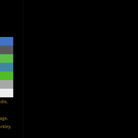
adle
,
age
,
arkley
,