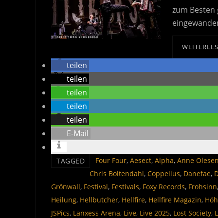
zum Besten g
eingewander
WEITERLE
teilen
teilen
teilen
teilen
teilen
E-Mail
‎ Four Four
,
Aesect
,
Alpha
,
Anne Olese
TAGGED
Chris Boltendahl
,
Coppelius
,
Danefae
,
D
Grönwall
,
Festival
,
Festivals
,
Foxy Records
,
Frohsinn
Heilung
,
Hellbutcher
,
Hellfire
,
Hellfire Magazin
,
Höh
JSPics
,
Lanxess Arena
,
Live
,
Live 2025
,
Lost Society
,