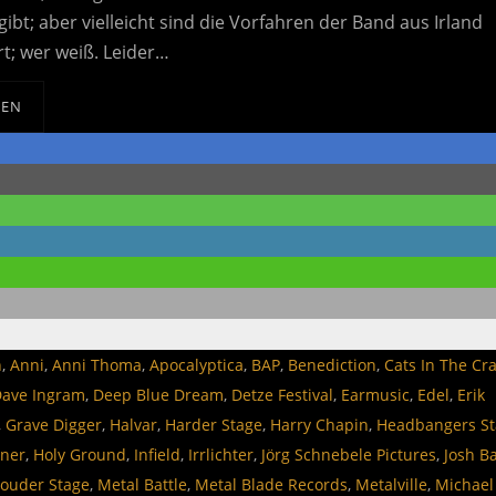
ibt; aber vielleicht sind die Vorfahren der Band aus Irland
t; wer weiß. Leider…
SEN
n
,
Anni
,
Anni Thoma
,
Apocalyptica
,
BAP
,
Benediction
,
Cats In The Cr
ave Ingram
,
Deep Blue Dream
,
Detze Festival
,
Earmusic
,
Edel
,
Erik
,
Grave Digger
,
Halvar
,
Harder Stage
,
Harry Chapin
,
Headbangers St
ner
,
Holy Ground
,
Infield
,
Irrlichter
,
Jörg Schnebele Pictures
,
Josh B
Louder Stage
,
Metal Battle
,
Metal Blade Records
,
Metalville
,
Michael