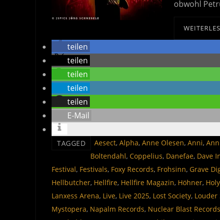
obwohl Petr
WEITERLE
teilen
teilen
teilen
teilen
teilen
E-Mail
Aesect
,
Alpha
,
Anne Olesen
,
Anni
,
Ann
TAGGED
Boltendahl
,
Coppelius
,
Danefae
,
Dave I
Festival
,
Festivals
,
Foxy Records
,
Frohsinn
,
Grave Di
Hellbutcher
,
Hellfire
,
Hellfire Magazin
,
Höhner
,
Hol
Lanxess Arena
,
Live
,
Live 2025
,
Lost Society
,
Louder 
Mystopera
,
Napalm Records
,
Nuclear Blast Record