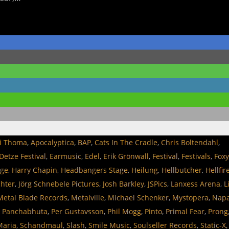
i Thoma
,
Apocalyptica
,
BAP
,
Cats In The Cradle
,
Chris Boltendahl
,
Detze Festival
,
Earmusic
,
Edel
,
Erik Grönwall
,
Festival
,
Festivals
,
Foxy
age
,
Harry Chapin
,
Headbangers Stage
,
Heilung
,
Hellbutcher
,
Hellfir
chter
,
Jörg Schnebele Pictures
,
Josh Barkley
,
JSPics
,
Lanxess Arena
,
L
Metal Blade Records
,
Metalville
,
Michael Schenker
,
Mystopera
,
Nap
,
Panchabhuta
,
Per Gustavsson
,
Phil Mogg
,
Pinto
,
Primal Fear
,
Prong
Maria
,
Schandmaul
,
Slash
,
Smile Music
,
Soulseller Records
,
Static-X
,