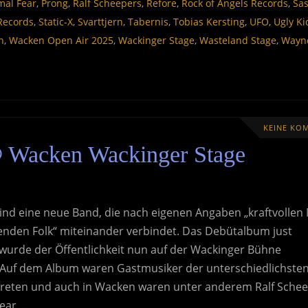
mal Fear
,
Prong
,
Ralf Scheepers
,
Refore
,
Rock of Angels Records
,
Sas
 Records
,
Static-X
,
Svarttjern
,
Tabernis
,
Tobias Kersting
,
UFO
,
Ugly Ki
n
,
Wacken Open Air 2025
,
Wackinger Stage
,
Wasteland Stage
,
Wayn
KEINE KO
 Wacken Wackinger Stage
ind eine neue Band, die nach eigenen Angaben „kraftvollen 
enden Folk“ miteinander verbindet. Das Debütalbum just
 wurde der Öffentlichkeit nun auf der Wackinger Bühne
. Auf dem Album waren Gastmusiker der unterschiedlichste
treten und auch in Wacken waren unter anderem Ralf Sche
Fear,…