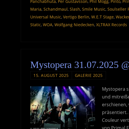
Panchabhuta
,
Per Gustavsson
,
Phil Mogg
,
Pinto
,
Pri
Maria
,
Schandmaul
,
Slash
,
Smile Music
,
Soulseller
Universal Music
,
Vertigo Berlin
,
W.E.T Stage
,
Wacke
Static
,
WOA
,
Wolfgang Niedecken
,
XLTRAX Records
Mystopera 31.07.2025 @
15. AUGUST 2025
GALERIE 2025
Mystopera s
und mitreiß
erschienen,
präsentiert
Couleur ver
von Primal 