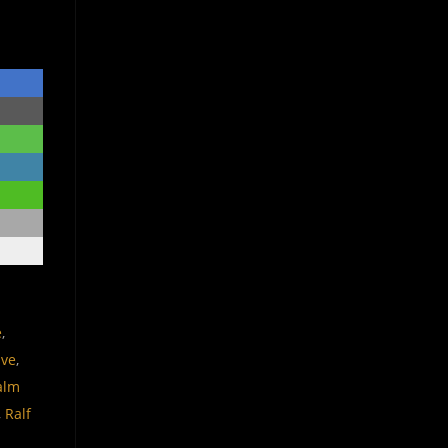
e
,
ive
,
alm
,
Ralf