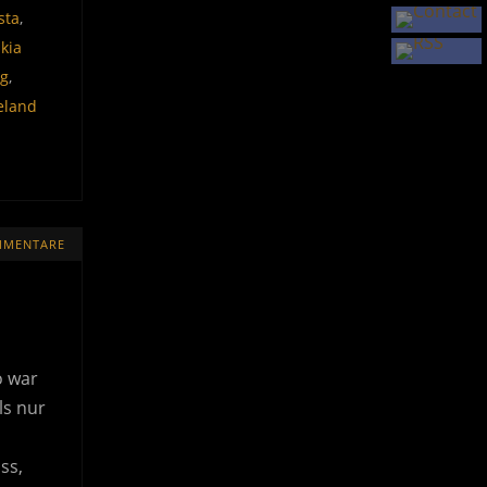
sta
,
kia
ng
,
eland
MMENTARE
o war
ls nur
ss,