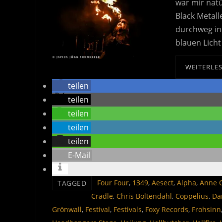
war mir natü
Black Metall
durchweg in 
blauen Lich
WEITERLE
teilen
teilen
teilen
teilen
teilen
E-Mail
‎ Four Four
,
1349
,
Aesect
,
Alpha
,
Anne 
TAGGED
Cradle
,
Chris Boltendahl
,
Coppelius
,
Da
Grönwall
,
Festival
,
Festivals
,
Foxy Records
,
Frohsinn