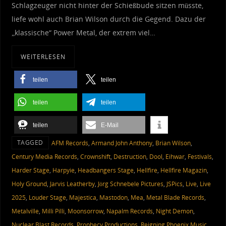
Schlagzeuger nicht hinter der Schießbude sitzen müsste,
liefe wohl auch Brian Wilson durch die Gegend. Dazu der
„klassische“ Power Metal, der extrem viel…
WEITERLESEN
teilen
teilen
teilen
teilen
teilen
E-Mail
TAGGED
AFM Records
,
Armand John Anthony
,
Brian Wilson
,
Century Media Records
,
Crownshift
,
Destruction
,
Dool
,
Eihwar
,
Festivals
,
Harder Stage
,
Harpyie
,
Headbangers Stage
,
Hellfire
,
Hellfire Magazin
,
Holy Ground
,
Jarvis Leatherby
,
Jörg Schnebele Pictures
,
JSPics
,
Live
,
Live
2025
,
Louder Stage
,
Majestica
,
Mastodon
,
Mea
,
Metal Blade Records
,
Metalville
,
Milli Pilli
,
Moonsorrow
,
Napalm Records
,
Night Demon
,
Nuclear Blast Records
,
Prophecy Productions
,
Reigning Phoenix Music
,