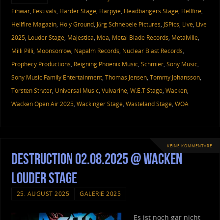
Eihwar
,
Festivals
,
Harder Stage
,
Harpyie
,
Headbangers Stage
,
Hellfire
,
Hellfire Magazin
,
Holy Ground
,
Jörg Schnebele Pictures
,
JSPics
,
Live
,
Live
2025
,
Louder Stage
,
Majestica
,
Mea
,
Metal Blade Records
,
Metalville
,
Milli Pilli
,
Moonsorrow
,
Napalm Records
,
Nuclear Blast Records
,
Prophecy Productions
,
Reigning Phoenix Music
,
Schmier
,
Sony Music
,
Sony Music Family Entertainment
,
Thomas Jensen
,
Tommy Johansson
,
Torsten Sträter
,
Universal Music
,
Vulvarine
,
W.E.T Stage
,
Wacken
,
Wacken Open Air 2025
,
Wackinger Stage
,
Wasteland Stage
,
WOA
KEINE KOMMENTARE
Destruction 02.08.2025 @ Wacken
Louder Stage
25. AUGUST 2025
GALERIE 2025
Es ist noch gar nicht