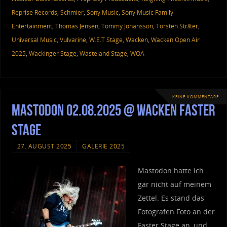
Reprise Records
,
Schmier
,
Sony Music
,
Sony Music Family
Entertainment
,
Thomas Jensen
,
Tommy Johansson
,
Torsten Sträter
,
Universal Music
,
Vulvarine
,
W.E.T Stage
,
Wacken
,
Wacken Open Air
2025
,
Wackinger Stage
,
Wasteland Stage
,
WOA
KEINE KOMMENTARE
Mastodon 02.08.2025 @ Wacken Faster
Stage
27. AUGUST 2025
GALERIE 2025
Mastodon hatte ich
gar nicht auf meinem
Zettel. Es stand das
Fotografen Foto an der
Faster Stage an, und