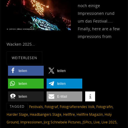
noch einige
Impressionen rund
um das Festival…..
Finally, here are a few
impressions from
Wacken 2025…
WEITERLESEN
teilen
teilen
teilen
teilen
teilen
E-Mail
TAGGED
Festivals
,
Fotograf
,
Fotografierendes Volk
,
Fotografin
,
Harder Stage
,
Headbangers Stage
,
Hellfire
,
Hellfire Magazin
,
Holy
Ground
,
Impressionen
,
Jörg Schnebele Pictures
,
JSPics
,
Live
,
Live 2025
,