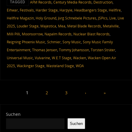
TAGGED
AFM Records
,
Century Media Records
,
Destruction
,
Eihwar
,
Festivals
,
Harder Stage
,
Harpyie
,
Headbangers Stage
,
Hellfire
,
Hellfire Magazin
,
Holy Ground
,
Jörg Schnebele Pictures
,
JSPics
,
Live
,
Live
2025
,
Louder Stage
,
Majestica
,
Mea
,
Metal Blade Records
,
Metalville
,
Milli Pilli
,
Moonsorrow
,
Napalm Records
,
Nuclear Blast Records
,
Reigning Phoenix Music
,
Schmier
,
Sony Music
,
Sony Music Family
Entertainment
,
Thomas Jensen
,
Tommy Johansson
,
Torsten Sträter
,
Universal Music
,
Vulvarine
,
W.E.T Stage
,
Wacken
,
Wacken Open Air
2025
,
Wackinger Stage
,
Wasteland Stage
,
WOA
1
2
3
›
»
Suchen
Suchen