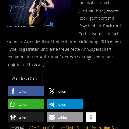
musikalisch nicht
greifbar. Progressiver
Rock, gemischt mit
Psychedelic Rock und
Gothic ist mir einfach
zu hoch. Aber die Band hat seit ihrer Gründung 2016 einen
Hype losgetreten und eine treue feste Anhängerschaft
versammelt. Der Auftritt auf der W:E:T Stage somit heiß
umjubelt. Musically,…
WEITERLESEN
teilen
teilen
teilen
teilen
teilen
E-Mail
TAGGED
AFM Records
,
Century Media Records
,
Destruction
,
Dool
,