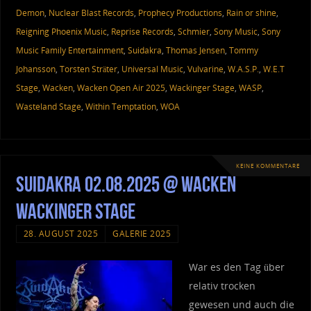
Demon
,
Nuclear Blast Records
,
Prophecy Productions
,
Rain or shine
,
Reigning Phoenix Music
,
Reprise Records
,
Schmier
,
Sony Music
,
Sony
Music Family Entertainment
,
Suidakra
,
Thomas Jensen
,
Tommy
Johansson
,
Torsten Sträter
,
Universal Music
,
Vulvarine
,
W.A.S.P.
,
W.E.T
Stage
,
Wacken
,
Wacken Open Air 2025
,
Wackinger Stage
,
WASP
,
Wasteland Stage
,
Within Temptation
,
WOA
KEINE KOMMENTARE
Suidakra 02.08.2025 @ Wacken
Wackinger Stage
28. AUGUST 2025
GALERIE 2025
War es den Tag über
relativ trocken
gewesen und auch die