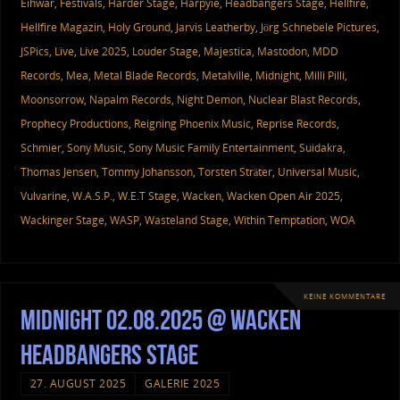
Eihwar
,
Festivals
,
Harder Stage
,
Harpyie
,
Headbangers Stage
,
Hellfire
,
Hellfire Magazin
,
Holy Ground
,
Jarvis Leatherby
,
Jörg Schnebele Pictures
,
JSPics
,
Live
,
Live 2025
,
Louder Stage
,
Majestica
,
Mastodon
,
MDD
Records
,
Mea
,
Metal Blade Records
,
Metalville
,
Midnight
,
Milli Pilli
,
Moonsorrow
,
Napalm Records
,
Night Demon
,
Nuclear Blast Records
,
Prophecy Productions
,
Reigning Phoenix Music
,
Reprise Records
,
Schmier
,
Sony Music
,
Sony Music Family Entertainment
,
Suidakra
,
Thomas Jensen
,
Tommy Johansson
,
Torsten Sträter
,
Universal Music
,
Vulvarine
,
W.A.S.P.
,
W.E.T Stage
,
Wacken
,
Wacken Open Air 2025
,
Wackinger Stage
,
WASP
,
Wasteland Stage
,
Within Temptation
,
WOA
KEINE KOMMENTARE
Midnight 02.08.2025 @ Wacken
Headbangers Stage
27. AUGUST 2025
GALERIE 2025