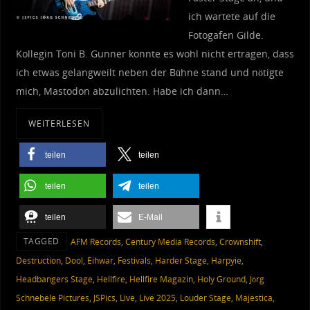
ich wartete auf die
Fotogafen Gilde.
Kollegin Toni B. Gunner konnte es wohl nicht ertragen, dass
ich etwas gelangweilt neben der Bühne stand und nötigte
mich, Mastodon abzulichten. Habe ich dann…
WEITERLESEN
teilen
teilen
teilen
teilen
teilen
E-Mail
TAGGED
AFM Records
,
Century Media Records
,
Crownshift
,
Destruction
,
Dool
,
Eihwar
,
Festivals
,
Harder Stage
,
Harpyie
,
Headbangers Stage
,
Hellfire
,
Hellfire Magazin
,
Holy Ground
,
Jörg
Schnebele Pictures
,
JSPics
,
Live
,
Live 2025
,
Louder Stage
,
Majestica
,