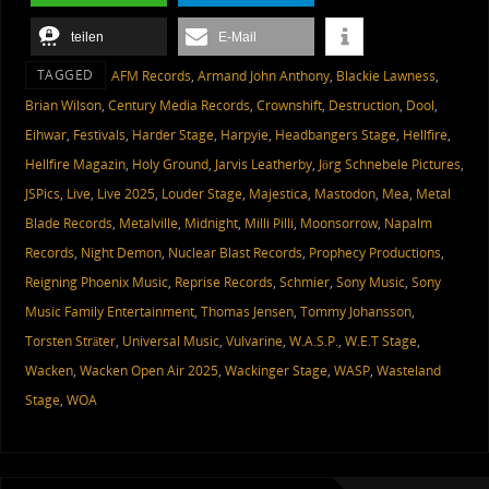
teilen
E-Mail
TAGGED
AFM Records
,
Armand John Anthony
,
Blackie Lawness
,
Brian Wilson
,
Century Media Records
,
Crownshift
,
Destruction
,
Dool
,
Eihwar
,
Festivals
,
Harder Stage
,
Harpyie
,
Headbangers Stage
,
Hellfire
,
Hellfire Magazin
,
Holy Ground
,
Jarvis Leatherby
,
Jörg Schnebele Pictures
,
JSPics
,
Live
,
Live 2025
,
Louder Stage
,
Majestica
,
Mastodon
,
Mea
,
Metal
Blade Records
,
Metalville
,
Midnight
,
Milli Pilli
,
Moonsorrow
,
Napalm
Records
,
Night Demon
,
Nuclear Blast Records
,
Prophecy Productions
,
Reigning Phoenix Music
,
Reprise Records
,
Schmier
,
Sony Music
,
Sony
Music Family Entertainment
,
Thomas Jensen
,
Tommy Johansson
,
Torsten Sträter
,
Universal Music
,
Vulvarine
,
W.A.S.P.
,
W.E.T Stage
,
Wacken
,
Wacken Open Air 2025
,
Wackinger Stage
,
WASP
,
Wasteland
Stage
,
WOA