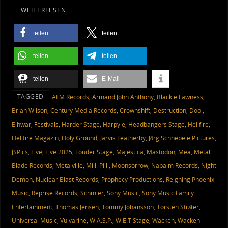
WEITERLESEN
teilen
teilen
teilen
teilen
teilen
E-Mail
TAGGED
AFM Records
,
Armand John Anthony
,
Blackie Lawness
,
Brian Wilson
,
Century Media Records
,
Crownshift
,
Destruction
,
Dool
,
Eihwar
,
Festivals
,
Harder Stage
,
Harpyie
,
Headbangers Stage
,
Hellfire
,
Hellfire Magazin
,
Holy Ground
,
Jarvis Leatherby
,
Jörg Schnebele Pictures
,
JSPics
,
Live
,
Live 2025
,
Louder Stage
,
Majestica
,
Mastodon
,
Mea
,
Metal
Blade Records
,
Metalville
,
Milli Pilli
,
Moonsorrow
,
Napalm Records
,
Night
Demon
,
Nuclear Blast Records
,
Prophecy Productions
,
Reigning Phoenix
Music
,
Reprise Records
,
Schmier
,
Sony Music
,
Sony Music Family
Entertainment
,
Thomas Jensen
,
Tommy Johansson
,
Torsten Sträter
,
Universal Music
,
Vulvarine
,
W.A.S.P.
,
W.E.T Stage
,
Wacken
,
Wacken