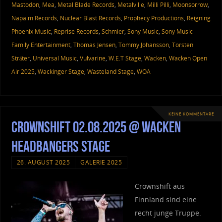
Mastodon
,
Mea
,
Metal Blade Records
,
Metalville
,
Milli Pilli
,
Moonsorrow
,
Napalm Records
,
Nuclear Blast Records
,
Prophecy Productions
,
Reigning
Phoenix Music
,
Reprise Records
,
Schmier
,
Sony Music
,
Sony Music
Family Entertainment
,
Thomas Jensen
,
Tommy Johansson
,
Torsten
Sträter
,
Universal Music
,
Vulvarine
,
W.E.T Stage
,
Wacken
,
Wacken Open
Air 2025
,
Wackinger Stage
,
Wasteland Stage
,
WOA
KEINE KOMMENTARE
Crownshift 02.08.2025 @ Wacken
Headbangers Stage
26. AUGUST 2025
GALERIE 2025
Crownshift aus
Finnland sind eine
recht junge Truppe.