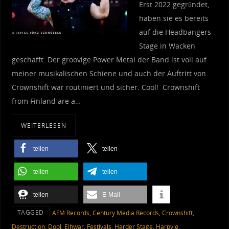
Erst 2022 gegründet,
haben sie es bereits
auf die Headbangers
Stage in Wacken
geschafft. Der groovige Power Metal der Band ist voll auf
meiner musikalischen Schiene und auch der Auftritt von
Crownshift war routiniert und sicher. Cool! Crownshift
from Finland are a…
WEITERLESEN
teilen
teilen
teilen
teilen
teilen
E-Mail
TAGGED
AFM Records
,
Century Media Records
,
Crownshift
,
Destruction
,
Dool
,
Eihwar
,
Festivals
,
Harder Stage
,
Harpyie
,