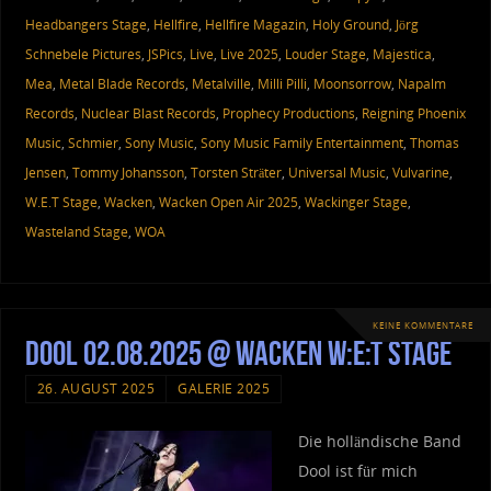
Headbangers Stage
,
Hellfire
,
Hellfire Magazin
,
Holy Ground
,
Jörg
Schnebele Pictures
,
JSPics
,
Live
,
Live 2025
,
Louder Stage
,
Majestica
,
Mea
,
Metal Blade Records
,
Metalville
,
Milli Pilli
,
Moonsorrow
,
Napalm
Records
,
Nuclear Blast Records
,
Prophecy Productions
,
Reigning Phoenix
Music
,
Schmier
,
Sony Music
,
Sony Music Family Entertainment
,
Thomas
Jensen
,
Tommy Johansson
,
Torsten Sträter
,
Universal Music
,
Vulvarine
,
W.E.T Stage
,
Wacken
,
Wacken Open Air 2025
,
Wackinger Stage
,
Wasteland Stage
,
WOA
KEINE KOMMENTARE
Dool 02.08.2025 @ Wacken W:E:T Stage
26. AUGUST 2025
GALERIE 2025
Die holländische Band
Dool ist für mich