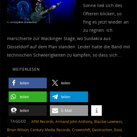
Sonne ließ sich des
Öfteren blicken, so
fing es jetzt wieder an
zu regnen. Ich
marschierte zur Wackinger Stage, wo Suidakra aus
Düsseldorf auf dem Plan standen. Leider hatte die Band mit
technischen Schwierigkeiten zu kämpfen, so dass sich…
WEITERLESEN
teilen
teilen
teilen
teilen
teilen
E-Mail
TAGGED
AFM Records
,
Armand John Anthony
,
Blackie Lawness
,
Brian Wilson
,
Century Media Records
,
Crownshift
,
Destruction
,
Dool
,