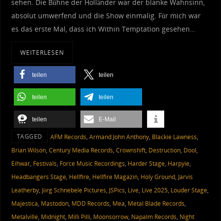
sehen. Die Bühne der Holländer war der blanke Wahnsinn,
absolut umwerfend und die Show einmalig. Für mich war
es das erste Mal, dass ich Within Temptation gesehen…
WEITERLESEN
teilen
teilen
teilen
teilen
teilen
E-Mail
TAGGED
AFM Records
,
Armand John Anthony
,
Blackie Lawness
,
Brian Wilson
,
Century Media Records
,
Crownshift
,
Destruction
,
Dool
,
Eihwar
,
Festivals
,
Force Music Recordings
,
Harder Stage
,
Harpyie
,
Headbangers Stage
,
Hellfire
,
Hellfire Magazin
,
Holy Ground
,
Jarvis
Leatherby
,
Jörg Schnebele Pictures
,
JSPics
,
Live
,
Live 2025
,
Louder Stage
,
Majestica
,
Mastodon
,
MDD Records
,
Mea
,
Metal Blade Records
,
Metalville
,
Midnight
,
Milli Pilli
,
Moonsorrow
,
Napalm Records
,
Night