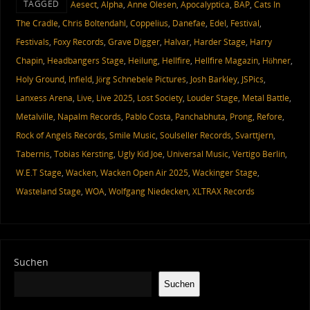
TAGGED
Aesect
,
Alpha
,
Anne Olesen
,
Apocalyptica
,
BAP
,
Cats In
The Cradle
,
Chris Boltendahl
,
Coppelius
,
Danefae
,
Edel
,
Festival
,
Festivals
,
Foxy Records
,
Grave Digger
,
Halvar
,
Harder Stage
,
Harry
Chapin
,
Headbangers Stage
,
Heilung
,
Hellfire
,
Hellfire Magazin
,
Höhner
,
Holy Ground
,
Infield
,
Jörg Schnebele Pictures
,
Josh Barkley
,
JSPics
,
Lanxess Arena
,
Live
,
Live 2025
,
Lost Society
,
Louder Stage
,
Metal Battle
,
Metalville
,
Napalm Records
,
Pablo Costa
,
Panchabhuta
,
Prong
,
Refore
,
Rock of Angels Records
,
Smile Music
,
Soulseller Records
,
Svarttjern
,
Tabernis
,
Tobias Kersting
,
Ugly Kid Joe
,
Universal Music
,
Vertigo Berlin
,
W.E.T Stage
,
Wacken
,
Wacken Open Air 2025
,
Wackinger Stage
,
Wasteland Stage
,
WOA
,
Wolfgang Niedecken
,
XLTRAX Records
Suchen
Suchen