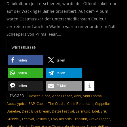
Debütalbum just erschienen, wurde der Öffentlichkeit nun
auf der Wackinger Bühne präsentiert. Auf dem Album
waren Gastmusiker der unterschiedlichsten Couleur
vertreten und auch in Wacken waren unter anderem Ralf
Scheepers von Primal Fear,…
WEITERLESEN
teilen
teilen
teilen
teilen
teilen
E-Mail
TAGGED
Aesect
,
Alpha
,
Anne Olesen
,
Anni
,
Anni Thoma
,
Apocalyptica
,
BAP
,
Cats In The Cradle
,
Chris Boltendahl
,
Coppelius
,
Danefae
,
Deep Blue Dream
,
Detze Festival
,
Earmusic
,
Edel
,
Erik
Grönwall
,
Festival
,
Festivals
,
Foxy Records
,
Frohsinn
,
Grave Digger
,
Halvar
,
Harder Stage
,
Harry Chapin
,
Headbangers Stage
,
Heilung
,