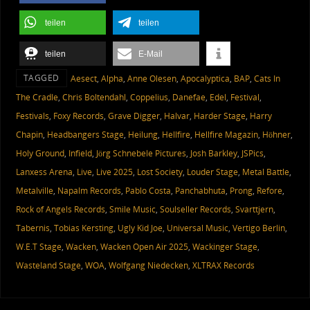
teilen
teilen
teilen
E-Mail
TAGGED
Aesect
,
Alpha
,
Anne Olesen
,
Apocalyptica
,
BAP
,
Cats In
The Cradle
,
Chris Boltendahl
,
Coppelius
,
Danefae
,
Edel
,
Festival
,
Festivals
,
Foxy Records
,
Grave Digger
,
Halvar
,
Harder Stage
,
Harry
Chapin
,
Headbangers Stage
,
Heilung
,
Hellfire
,
Hellfire Magazin
,
Höhner
,
Holy Ground
,
Infield
,
Jörg Schnebele Pictures
,
Josh Barkley
,
JSPics
,
Lanxess Arena
,
Live
,
Live 2025
,
Lost Society
,
Louder Stage
,
Metal Battle
,
Metalville
,
Napalm Records
,
Pablo Costa
,
Panchabhuta
,
Prong
,
Refore
,
Rock of Angels Records
,
Smile Music
,
Soulseller Records
,
Svarttjern
,
Tabernis
,
Tobias Kersting
,
Ugly Kid Joe
,
Universal Music
,
Vertigo Berlin
,
W.E.T Stage
,
Wacken
,
Wacken Open Air 2025
,
Wackinger Stage
,
Wasteland Stage
,
WOA
,
Wolfgang Niedecken
,
XLTRAX Records