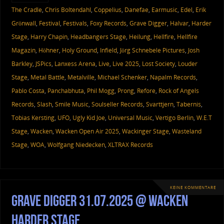
The Cradle
,
Chris Boltendahl
,
Coppelius
,
Danefae
,
Earmusic
,
Edel
,
Erik
Grönwall
,
Festival
,
Festivals
,
Foxy Records
,
Grave Digger
,
Halvar
,
Harder
Stage
,
Harry Chapin
,
Headbangers Stage
,
Heilung
,
Hellfire
,
Hellfire
Magazin
,
Höhner
,
Holy Ground
,
Infield
,
Jörg Schnebele Pictures
,
Josh
Barkley
,
JSPics
,
Lanxess Arena
,
Live
,
Live 2025
,
Lost Society
,
Louder
Stage
,
Metal Battle
,
Metalville
,
Michael Schenker
,
Napalm Records
,
Pablo Costa
,
Panchabhuta
,
Phil Mogg
,
Prong
,
Refore
,
Rock of Angels
Records
,
Slash
,
Smile Music
,
Soulseller Records
,
Svarttjern
,
Tabernis
,
Tobias Kersting
,
UFO
,
Ugly Kid Joe
,
Universal Music
,
Vertigo Berlin
,
W.E.T
Stage
,
Wacken
,
Wacken Open Air 2025
,
Wackinger Stage
,
Wasteland
Stage
,
WOA
,
Wolfgang Niedecken
,
XLTRAX Records
KEINE KOMMENTARE
Grave Digger 31.07.2025 @ Wacken
Harder Stage