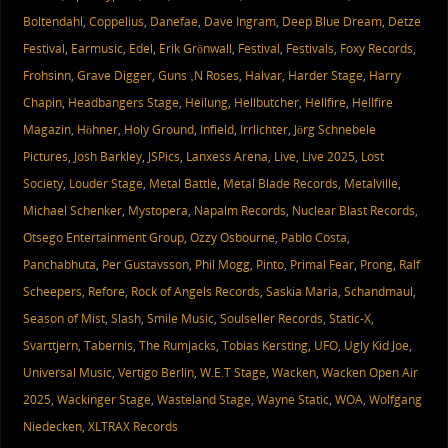
Boltendahl
,
Coppelius
,
Danefae
,
Dave Ingram
,
Deep Blue Dream
,
Detze
Festival
,
Earmusic
,
Edel
,
Erik Grönwall
,
Festival
,
Festivals
,
Foxy Records
,
Frohsinn
,
Grave Digger
,
Guns ‚N Roses
,
Halvar
,
Harder Stage
,
Harry
Chapin
,
Headbangers Stage
,
Heilung
,
Hellbutcher
,
Hellfire
,
Hellfire
Magazin
,
Höhner
,
Holy Ground
,
Infield
,
Irrlichter
,
Jörg Schnebele
Pictures
,
Josh Barkley
,
JSPics
,
Lanxess Arena
,
Live
,
Live 2025
,
Lost
Society
,
Louder Stage
,
Metal Battle
,
Metal Blade Records
,
Metalville
,
Michael Schenker
,
Mystopera
,
Napalm Records
,
Nuclear Blast Records
,
Otsego Entertainment Group
,
Ozzy Osbourne
,
Pablo Costa
,
Panchabhuta
,
Per Gustavsson
,
Phil Mogg
,
Pinto
,
Primal Fear
,
Prong
,
Ralf
Scheepers
,
Refore
,
Rock of Angels Records
,
Saskia Maria
,
Schandmaul
,
Season of Mist
,
Slash
,
Smile Music
,
Soulseller Records
,
Static-X
,
Svarttjern
,
Tabernis
,
The Rumjacks
,
Tobias Kersting
,
UFO
,
Ugly Kid Joe
,
Universal Music
,
Vertigo Berlin
,
W.E.T Stage
,
Wacken
,
Wacken Open Air
2025
,
Wackinger Stage
,
Wasteland Stage
,
Wayne Static
,
WOA
,
Wolfgang
Niedecken
,
XLTRAX Records