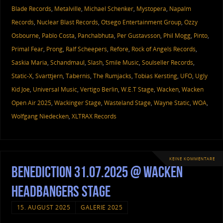
Blade Records
,
Metalville
,
Michael Schenker
,
Mystopera
,
Napalm
Records
,
Nuclear Blast Records
,
Otsego Entertainment Group
,
Ozzy
Osbourne
,
Pablo Costa
,
Panchabhuta
,
Per Gustavsson
,
Phil Mogg
,
Pinto
,
Primal Fear
,
Prong
,
Ralf Scheepers
,
Refore
,
Rock of Angels Records
,
Saskia Maria
,
Schandmaul
,
Slash
,
Smile Music
,
Soulseller Records
,
Static-X
,
Svarttjern
,
Tabernis
,
The Rumjacks
,
Tobias Kersting
,
UFO
,
Ugly
Kid Joe
,
Universal Music
,
Vertigo Berlin
,
W.E.T Stage
,
Wacken
,
Wacken
Open Air 2025
,
Wackinger Stage
,
Wasteland Stage
,
Wayne Static
,
WOA
,
Wolfgang Niedecken
,
XLTRAX Records
KEINE KOMMENTARE
Benediction 31.07.2025 @ Wacken
Headbangers Stage
15. AUGUST 2025
GALERIE 2025