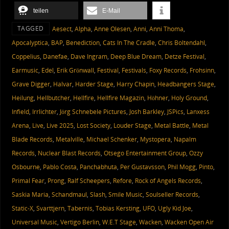
teilen
E-Mail
TAGGED
Aesect
,
Alpha
,
Anne Olesen
,
Anni
,
Anni Thoma
,
Apocalyptica
,
BAP
,
Benediction
,
Cats In The Cradle
,
Chris Boltendahl
,
Coppelius
,
Danefae
,
Dave Ingram
,
Deep Blue Dream
,
Detze Festival
,
Earmusic
,
Edel
,
Erik Grönwall
,
Festival
,
Festivals
,
Foxy Records
,
Frohsinn
,
Grave Digger
,
Halvar
,
Harder Stage
,
Harry Chapin
,
Headbangers Stage
,
Heilung
,
Hellbutcher
,
Hellfire
,
Hellfire Magazin
,
Höhner
,
Holy Ground
,
Infield
,
Irrlichter
,
Jörg Schnebele Pictures
,
Josh Barkley
,
JSPics
,
Lanxess
Arena
,
Live
,
Live 2025
,
Lost Society
,
Louder Stage
,
Metal Battle
,
Metal
Blade Records
,
Metalville
,
Michael Schenker
,
Mystopera
,
Napalm
Records
,
Nuclear Blast Records
,
Otsego Entertainment Group
,
Ozzy
Osbourne
,
Pablo Costa
,
Panchabhuta
,
Per Gustavsson
,
Phil Mogg
,
Pinto
,
Primal Fear
,
Prong
,
Ralf Scheepers
,
Refore
,
Rock of Angels Records
,
Saskia Maria
,
Schandmaul
,
Slash
,
Smile Music
,
Soulseller Records
,
Static-X
,
Svarttjern
,
Tabernis
,
Tobias Kersting
,
UFO
,
Ugly Kid Joe
,
Universal Music
,
Vertigo Berlin
,
W.E.T Stage
,
Wacken
,
Wacken Open Air