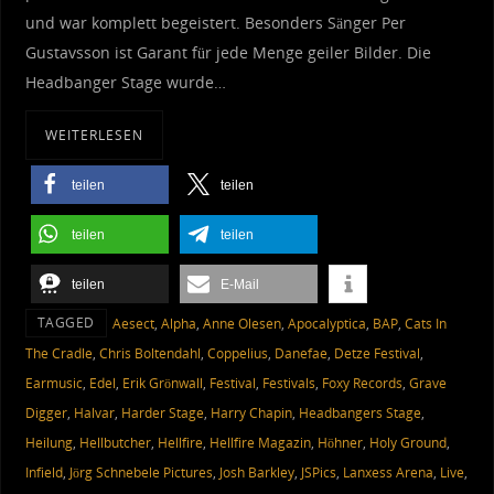
und war komplett begeistert. Besonders Sänger Per
Gustavsson ist Garant für jede Menge geiler Bilder. Die
Headbanger Stage wurde…
WEITERLESEN
teilen
teilen
teilen
teilen
teilen
E-Mail
TAGGED
Aesect
,
Alpha
,
Anne Olesen
,
Apocalyptica
,
BAP
,
Cats In
The Cradle
,
Chris Boltendahl
,
Coppelius
,
Danefae
,
Detze Festival
,
Earmusic
,
Edel
,
Erik Grönwall
,
Festival
,
Festivals
,
Foxy Records
,
Grave
Digger
,
Halvar
,
Harder Stage
,
Harry Chapin
,
Headbangers Stage
,
Heilung
,
Hellbutcher
,
Hellfire
,
Hellfire Magazin
,
Höhner
,
Holy Ground
,
Infield
,
Jörg Schnebele Pictures
,
Josh Barkley
,
JSPics
,
Lanxess Arena
,
Live
,