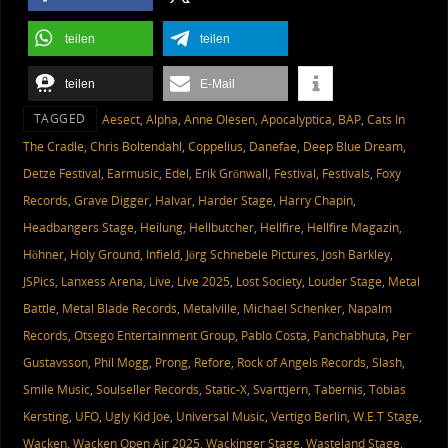
teilen
teilen
teilen
E-Mail
TAGGED
Aesect
,
Alpha
,
Anne Olesen
,
Apocalyptica
,
BAP
,
Cats In
The Cradle
,
Chris Boltendahl
,
Coppelius
,
Danefae
,
Deep Blue Dream
,
Detze Festival
,
Earmusic
,
Edel
,
Erik Grönwall
,
Festival
,
Festivals
,
Foxy
Records
,
Grave Digger
,
Halvar
,
Harder Stage
,
Harry Chapin
,
Headbangers Stage
,
Heilung
,
Hellbutcher
,
Hellfire
,
Hellfire Magazin
,
Höhner
,
Holy Ground
,
Infield
,
Jörg Schnebele Pictures
,
Josh Barkley
,
JSPics
,
Lanxess Arena
,
Live
,
Live 2025
,
Lost Society
,
Louder Stage
,
Metal
Battle
,
Metal Blade Records
,
Metalville
,
Michael Schenker
,
Napalm
Records
,
Otsego Entertainment Group
,
Pablo Costa
,
Panchabhuta
,
Per
Gustavsson
,
Phil Mogg
,
Prong
,
Refore
,
Rock of Angels Records
,
Slash
,
Smile Music
,
Soulseller Records
,
Static-X
,
Svarttjern
,
Tabernis
,
Tobias
Kersting
,
UFO
,
Ugly Kid Joe
,
Universal Music
,
Vertigo Berlin
,
W.E.T Stage
,
Wacken
,
Wacken Open Air 2025
,
Wackinger Stage
,
Wasteland Stage
,