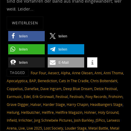
sind die Vorfahren der Band aus Irland eingewandert; wer
weiß. Leider…
WEITERLESEN
teilen
teilen
teilen
teilen
teilen
E-Mail
TAGGED
‎ Four Four
,
Aesect
,
Alpha
,
Anne Olesen
,
Anni
,
Anni Thoma
,
Apocalyptica
,
BAP
,
Benediction
,
Cats In The Cradle
,
Chris Boltendahl
,
Coppelius
,
Danefae
,
Dave Ingram
,
Deep Blue Dream
,
Detze Festival
,
Earmusic
,
Edel
,
Erik Grönwall
,
Festival
,
Festivals
,
Foxy Records
,
Frohsinn
,
Grave Digger
,
Halvar
,
Harder Stage
,
Harry Chapin
,
Headbangers Stage
,
Heilung
,
Hellbutcher
,
Hellfire
,
Hellfire Magazin
,
Höhner
,
Holy Ground
,
Infield
,
Irrlichter
,
Jörg Schnebele Pictures
,
Josh Barkley
,
JSPics
,
Lanxess
Arena
,
Live
,
Live 2025
,
Lost Society
,
Louder Stage
,
Metal Battle
,
Metal