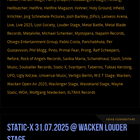
Hellbutcher
,
Hellfire
,
Hellfire Magazin
,
Höhner
,
Holy Ground
,
Infield
,
Irrlichter
,
Jörg Schnebele Pictures
,
Josh Barkley
,
JSPics
,
Lanxess Arena
,
Live
,
Live 2025
,
Lost Society
,
Louder Stage
,
Metal Battle
,
Metal Blade
Records
,
Metalville
,
Michael Schenker
,
Mystopera
,
Napalm Records
,
Otsego Entertainment Group
,
Pablo Costa
,
Panchabhuta
,
Per
Gustavsson
,
Phil Mogg
,
Pinto
,
Primal Fear
,
Prong
,
Ralf Scheepers
,
Refore
,
Rock of Angels Records
,
Saskia Maria
,
Schandmaul
,
Slash
,
Smile
Music
,
Soulseller Records
,
Static-X
,
Svarttjern
,
Tabernis
,
Tobias Kersting
,
UFO
,
Ugly Kid Joe
,
Universal Music
,
Vertigo Berlin
,
W.E.T Stage
,
Wacken
,
Wacken Open Air 2025
,
Wackinger Stage
,
Wasteland Stage
,
Wayne
Static
,
WOA
,
Wolfgang Niedecken
,
XLTRAX Records
KEINE KOMMENTARE
Static-X 31.07.2025 @ Wacken Louder
Stage