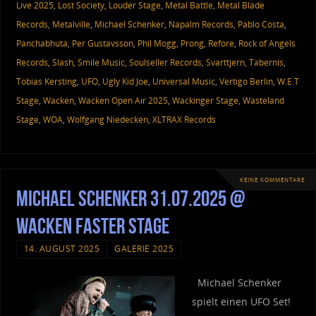
Live 2025
,
Lost Society
,
Louder Stage
,
Metal Battle
,
Metal Blade
Records
,
Metalville
,
Michael Schenker
,
Napalm Records
,
Pablo Costa
,
Panchabhuta
,
Per Gustavsson
,
Phil Mogg
,
Prong
,
Refore
,
Rock of Angels
Records
,
Slash
,
Smile Music
,
Soulseller Records
,
Svarttjern
,
Tabernis
,
Tobias Kersting
,
UFO
,
Ugly Kid Joe
,
Universal Music
,
Vertigo Berlin
,
W.E.T
Stage
,
Wacken
,
Wacken Open Air 2025
,
Wackinger Stage
,
Wasteland
Stage
,
WOA
,
Wolfgang Niedecken
,
XLTRAX Records
KEINE KOMMENTARE
Michael Schenker 31.07.2025 @
Wacken Faster Stage
14. AUGUST 2025
GALERIE 2025
Michael Schenker
spielt einen UFO Set!