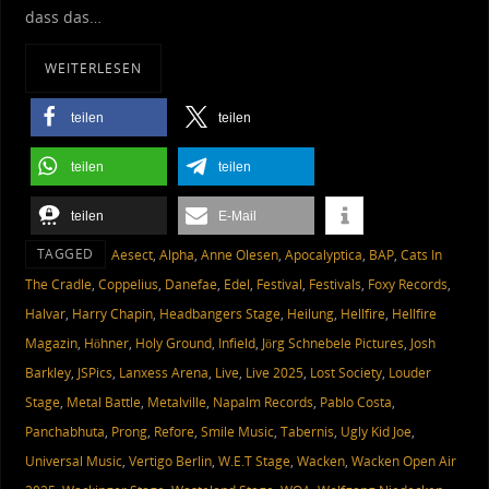
dass das…
WEITERLESEN
teilen
teilen
teilen
teilen
teilen
E-Mail
TAGGED
Aesect
,
Alpha
,
Anne Olesen
,
Apocalyptica
,
BAP
,
Cats In
The Cradle
,
Coppelius
,
Danefae
,
Edel
,
Festival
,
Festivals
,
Foxy Records
,
Halvar
,
Harry Chapin
,
Headbangers Stage
,
Heilung
,
Hellfire
,
Hellfire
Magazin
,
Höhner
,
Holy Ground
,
Infield
,
Jörg Schnebele Pictures
,
Josh
Barkley
,
JSPics
,
Lanxess Arena
,
Live
,
Live 2025
,
Lost Society
,
Louder
Stage
,
Metal Battle
,
Metalville
,
Napalm Records
,
Pablo Costa
,
Panchabhuta
,
Prong
,
Refore
,
Smile Music
,
Tabernis
,
Ugly Kid Joe
,
Universal Music
,
Vertigo Berlin
,
W.E.T Stage
,
Wacken
,
Wacken Open Air