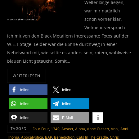
Wellenlänge liegen,
war mir natürlich
schon vorher klar.
Vielmehr versprach
ich mit von den Black Metallern interessante Fotos auf der
W:E:T Stage. Leider war die Bühne durchweg in einer
Nebelwand mit, wie sollte es anders sein, rotem, wahlweise
blauen Licht getaucht. Somit…
WEITERLESEN
teilen
teilen
teilen
teilen
teilen
E-Mail
TAGGED
‎ Four Four
,
1349
,
Aesect
,
Alpha
,
Anne Olesen
,
Anni
,
Anni
Thoma
,
Apocalyptica
,
BAP
,
Benediction
,
Cats In The Cradle
,
Chris