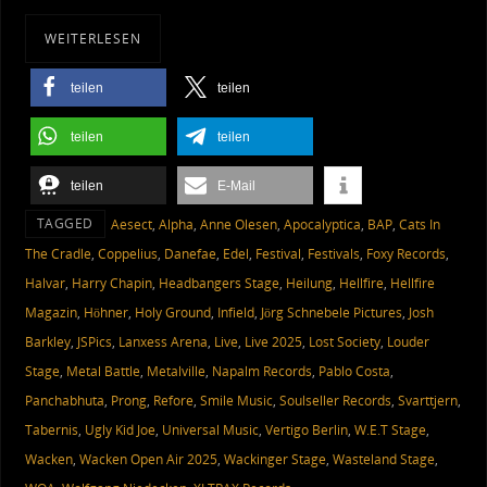
WEITERLESEN
teilen
teilen
teilen
teilen
teilen
E-Mail
TAGGED
Aesect
,
Alpha
,
Anne Olesen
,
Apocalyptica
,
BAP
,
Cats In
The Cradle
,
Coppelius
,
Danefae
,
Edel
,
Festival
,
Festivals
,
Foxy Records
,
Halvar
,
Harry Chapin
,
Headbangers Stage
,
Heilung
,
Hellfire
,
Hellfire
Magazin
,
Höhner
,
Holy Ground
,
Infield
,
Jörg Schnebele Pictures
,
Josh
Barkley
,
JSPics
,
Lanxess Arena
,
Live
,
Live 2025
,
Lost Society
,
Louder
Stage
,
Metal Battle
,
Metalville
,
Napalm Records
,
Pablo Costa
,
Panchabhuta
,
Prong
,
Refore
,
Smile Music
,
Soulseller Records
,
Svarttjern
,
Tabernis
,
Ugly Kid Joe
,
Universal Music
,
Vertigo Berlin
,
W.E.T Stage
,
Wacken
,
Wacken Open Air 2025
,
Wackinger Stage
,
Wasteland Stage
,