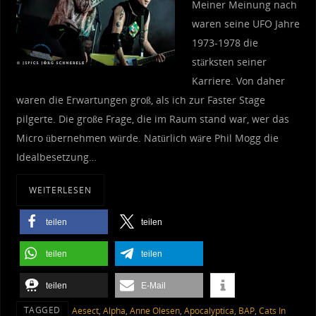
Meiner Meinung nach
waren seine UFO Jahre
1973-1978 die
stärksten seiner
Karriere. Von daher
waren die Erwartungen groß, als ich zur Faster Stage
pilgerte. Die große Frage, die im Raum stand war, wer das
Micro übernehmen würde. Natürlich wäre Phil Mogg die
Idealbesetzung…
WEITERLESEN
teilen
teilen
teilen
teilen
teilen
E-Mail
TAGGED
Aesect
,
Alpha
,
Anne Olesen
,
Apocalyptica
,
BAP
,
Cats In