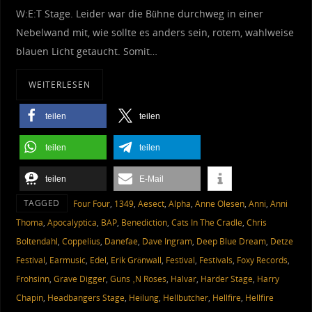
W:E:T Stage. Leider war die Bühne durchweg in einer
Nebelwand mit, wie sollte es anders sein, rotem, wahlweise
blauen Licht getaucht. Somit…
WEITERLESEN
teilen
teilen
teilen
teilen
teilen
E-Mail
TAGGED
‎ Four Four
,
1349
,
Aesect
,
Alpha
,
Anne Olesen
,
Anni
,
Anni
Thoma
,
Apocalyptica
,
BAP
,
Benediction
,
Cats In The Cradle
,
Chris
Boltendahl
,
Coppelius
,
Danefae
,
Dave Ingram
,
Deep Blue Dream
,
Detze
Festival
,
Earmusic
,
Edel
,
Erik Grönwall
,
Festival
,
Festivals
,
Foxy Records
,
Frohsinn
,
Grave Digger
,
Guns ‚N Roses
,
Halvar
,
Harder Stage
,
Harry
Chapin
,
Headbangers Stage
,
Heilung
,
Hellbutcher
,
Hellfire
,
Hellfire