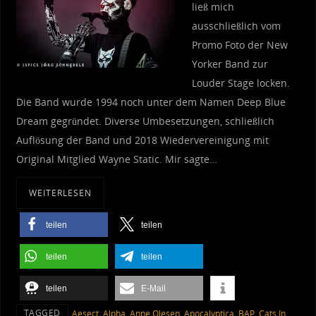
ließ mich
ausschließlich vom
Promo Foto der New
Yorker Band zur
Louder Stage locken.
Die Band wurde 1994 noch unter dem Namen Deep Blue
Dream gegründet. Diverse Umbesetzungen, schließlich
Auflösung der Band und 2018 Wiedervereinigung mit
Original Mitglied Wayne Static. Mir sagte…
WEITERLESEN
teilen
teilen
teilen
teilen
teilen
E-Mail
TAGGED
Aesect
,
Alpha
,
Anne Olesen
,
Apocalyptica
,
BAP
,
Cats In