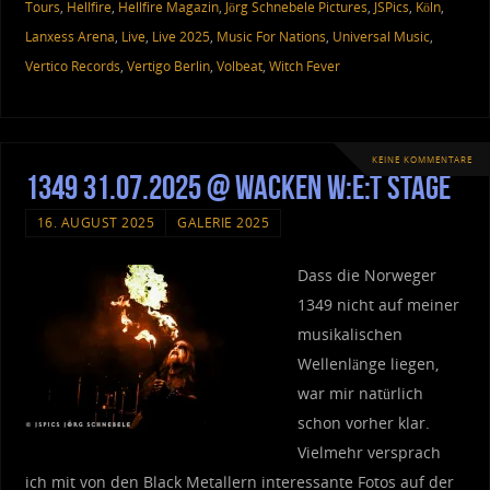
Tours
,
Hellfire
,
Hellfire Magazin
,
Jörg Schnebele Pictures
,
JSPics
,
Köln
,
Lanxess Arena
,
Live
,
Live 2025
,
Music For Nations
,
Universal Music
,
Vertico Records
,
Vertigo Berlin
,
Volbeat
,
Witch Fever
KEINE KOMMENTARE
1349 31.07.2025 @ Wacken W:E:T Stage
16. AUGUST 2025
GALERIE 2025
Dass die Norweger
1349 nicht auf meiner
musikalischen
Wellenlänge liegen,
war mir natürlich
schon vorher klar.
Vielmehr versprach
ich mit von den Black Metallern interessante Fotos auf der