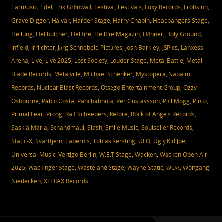
Earmusic
,
Edel
,
Erik Grönwall
,
Festival
,
Festivals
,
Foxy Records
,
Frohsinn
,
Grave Digger
,
Halvar
,
Harder Stage
,
Harry Chapin
,
Headbangers Stage
,
Heilung
,
Hellbutcher
,
Hellfire
,
Hellfire Magazin
,
Höhner
,
Holy Ground
,
Infield
,
Irrlichter
,
Jörg Schnebele Pictures
,
Josh Barkley
,
JSPics
,
Lanxess
Arena
,
Live
,
Live 2025
,
Lost Society
,
Louder Stage
,
Metal Battle
,
Metal
Blade Records
,
Metalville
,
Michael Schenker
,
Mystopera
,
Napalm
Records
,
Nuclear Blast Records
,
Otsego Entertainment Group
,
Ozzy
Osbourne
,
Pablo Costa
,
Panchabhuta
,
Per Gustavsson
,
Phil Mogg
,
Pinto
,
Primal Fear
,
Prong
,
Ralf Scheepers
,
Refore
,
Rock of Angels Records
,
Saskia Maria
,
Schandmaul
,
Slash
,
Smile Music
,
Soulseller Records
,
Static-X
,
Svarttjern
,
Tabernis
,
Tobias Kersting
,
UFO
,
Ugly Kid Joe
,
Universal Music
,
Vertigo Berlin
,
W.E.T Stage
,
Wacken
,
Wacken Open Air
2025
,
Wackinger Stage
,
Wasteland Stage
,
Wayne Static
,
WOA
,
Wolfgang
Niedecken
,
XLTRAX Records