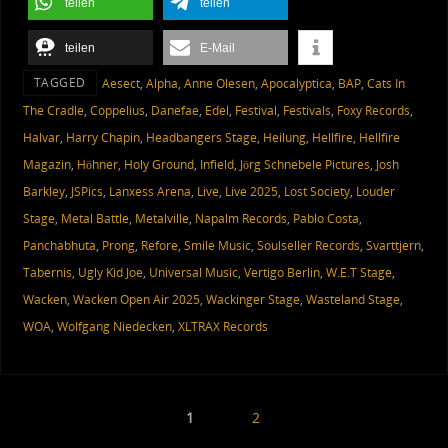
teilen
teilen
teilen
E-Mail
TAGGED
Aesect
,
Alpha
,
Anne Olesen
,
Apocalyptica
,
BAP
,
Cats In
The Cradle
,
Coppelius
,
Danefae
,
Edel
,
Festival
,
Festivals
,
Foxy Records
,
Halvar
,
Harry Chapin
,
Headbangers Stage
,
Heilung
,
Hellfire
,
Hellfire
Magazin
,
Höhner
,
Holy Ground
,
Infield
,
Jörg Schnebele Pictures
,
Josh
Barkley
,
JSPics
,
Lanxess Arena
,
Live
,
Live 2025
,
Lost Society
,
Louder
Stage
,
Metal Battle
,
Metalville
,
Napalm Records
,
Pablo Costa
,
Panchabhuta
,
Prong
,
Refore
,
Smile Music
,
Soulseller Records
,
Svarttjern
,
Tabernis
,
Ugly Kid Joe
,
Universal Music
,
Vertigo Berlin
,
W.E.T Stage
,
Wacken
,
Wacken Open Air 2025
,
Wackinger Stage
,
Wasteland Stage
,
WOA
,
Wolfgang Niedecken
,
XLTRAX Records
1
2