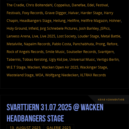
The Cradle
,
Chris Boltendahl
,
Coppelius
,
Danefae
,
Edel
,
Festival
,
Festivals
,
Foxy Records
,
Grave Digger
,
Halvar
,
Harder Stage
,
Harry
Chapin
,
Headbangers Stage
,
Heilung
,
Hellfire
,
Hellfire Magazin
,
Höhner
,
Holy Ground
,
Infield
,
Jörg Schnebele Pictures
,
Josh Barkley
,
JSPics
,
Lanxess Arena
,
Live
,
Live 2025
,
Lost Society
,
Louder Stage
,
Metal Battle
,
Metalville
,
Napalm Records
,
Pablo Costa
,
Panchabhuta
,
Prong
,
Refore
,
Rock of Angels Records
,
Smile Music
,
Soulseller Records
,
Svarttjern
,
Tabernis
,
Tobias Kersting
,
Ugly Kid Joe
,
Universal Music
,
Vertigo Berlin
,
W.E.T Stage
,
Wacken
,
Wacken Open Air 2025
,
Wackinger Stage
,
Wasteland Stage
,
WOA
,
Wolfgang Niedecken
,
XLTRAX Records
KEINE KOMMENTARE
Svarttjern 31.07.2025 @ Wacken
Headbangers Stage
13. AUGUST 2025
GALERIE 2025