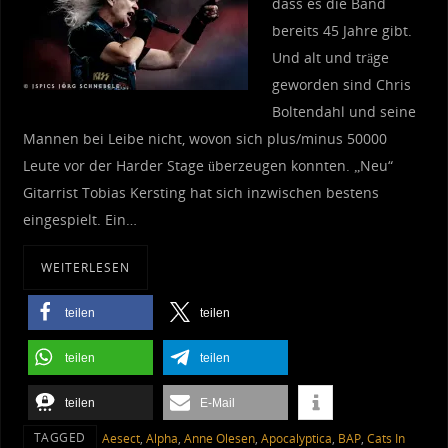
dass es die Band
bereits 45 Jahre gibt.
Und alt und träge
geworden sind Chris
Boltendahl und seine
Mannen bei Leibe nicht, wovon sich plus/minus 50000
Leute vor der Harder Stage überzeugen konnten. „Neu“
Gitarrist Tobias Kersting hat sich inzwischen bestens
eingespielt. Ein…
WEITERLESEN
teilen
teilen
teilen
teilen
teilen
E-Mail
TAGGED
Aesect
,
Alpha
,
Anne Olesen
,
Apocalyptica
,
BAP
,
Cats In