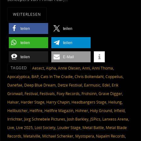
WEITERLESEN
teilen
teilen
teilen
teilen
teilen
E-Mail
TAGGED
Aesect
,
Alpha
,
Anne Olesen
,
Anni
,
Anni Thoma
,
Apocalyptica
,
BAP
,
Cats In The Cradle
,
Chris Boltendahl
,
Coppelius
,
Danefae
,
Deep Blue Dream
,
Detze Festival
,
Earmusic
,
Edel
,
Erik
Grönwall
,
Festival
,
Festivals
,
Foxy Records
,
Frohsinn
,
Grave Digger
,
Halvar
,
Harder Stage
,
Harry Chapin
,
Headbangers Stage
,
Heilung
,
Hellbutcher
,
Hellfire
,
Hellfire Magazin
,
Höhner
,
Holy Ground
,
Infield
,
Irrlichter
,
Jörg Schnebele Pictures
,
Josh Barkley
,
JSPics
,
Lanxess Arena
,
Live
,
Live 2025
,
Lost Society
,
Louder Stage
,
Metal Battle
,
Metal Blade
Records
,
Metalville
,
Michael Schenker
,
Mystopera
,
Napalm Records
,