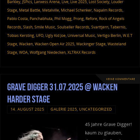
Barkley
,
JSPics
,
Lanxess Arena
,
Live
,
Live 2025
,
Lost Society
,
Louder
Stage
,
Metal Battle
,
Metalville
,
Michael Schenker
,
Napalm Records
,
Pablo Costa
,
Panchabhuta
,
Phil Mogg
,
Prong
,
Refore
,
Rock of Angels
Records
,
Slash
,
Smile Music
,
Soulseller Records
,
Svarttjern
,
Tabernis
,
Tobias Kersting
,
UFO
,
Ugly Kid Joe
,
Universal Music
,
Vertigo Berlin
,
W.E.T
Stage
,
Wacken
,
Wacken Open Air 2025
,
Wackinger Stage
,
Wasteland
Stage
,
WOA
,
Wolfgang Niedecken
,
XLTRAX Records
KEINE KOMMENTARE
Grave Digger 31.07.2025 @ Wacken
Harder Stage
14. AUGUST 2025
GALERIE 2025
,
UNCATEGORIZED
45 Jahre Grave Digger!
kaum zu glauben,