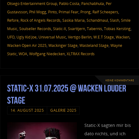
Otsego Entertainment Group
,
Pablo Costa
,
Panchabhuta
,
Per
Gustavsson
,
Phil Mogg
,
Pinto
,
Primal Fear
,
Prong
,
Ralf Scheepers
,
Refore
,
Rock of Angels Records
,
Saskia Maria
,
Schandmaul
,
Slash
,
Smile
Music
,
Soulseller Records
,
Static-X
,
Svarttjern
,
Tabernis
,
Tobias Kersting
,
UFO
,
Ugly Kid Joe
,
Universal Music
,
Vertigo Berlin
,
W.E.T Stage
,
Wacken
,
Wacken Open Air 2025
,
Wackinger Stage
,
Wasteland Stage
,
Wayne
Static
,
WOA
,
Wolfgang Niedecken
,
XLTRAX Records
KEINE KOMMENTARE
Static-X 31.07.2025 @ Wacken Louder
Stage
14. AUGUST 2025
GALERIE 2025
Static-X sagten mir bis
dato nichts, und ich