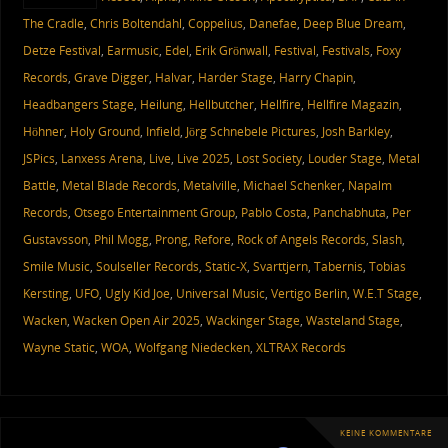
The Cradle
,
Chris Boltendahl
,
Coppelius
,
Danefae
,
Deep Blue Dream
,
Detze Festival
,
Earmusic
,
Edel
,
Erik Grönwall
,
Festival
,
Festivals
,
Foxy
Records
,
Grave Digger
,
Halvar
,
Harder Stage
,
Harry Chapin
,
Headbangers Stage
,
Heilung
,
Hellbutcher
,
Hellfire
,
Hellfire Magazin
,
Höhner
,
Holy Ground
,
Infield
,
Jörg Schnebele Pictures
,
Josh Barkley
,
JSPics
,
Lanxess Arena
,
Live
,
Live 2025
,
Lost Society
,
Louder Stage
,
Metal
Battle
,
Metal Blade Records
,
Metalville
,
Michael Schenker
,
Napalm
Records
,
Otsego Entertainment Group
,
Pablo Costa
,
Panchabhuta
,
Per
Gustavsson
,
Phil Mogg
,
Prong
,
Refore
,
Rock of Angels Records
,
Slash
,
Smile Music
,
Soulseller Records
,
Static-X
,
Svarttjern
,
Tabernis
,
Tobias
Kersting
,
UFO
,
Ugly Kid Joe
,
Universal Music
,
Vertigo Berlin
,
W.E.T Stage
,
Wacken
,
Wacken Open Air 2025
,
Wackinger Stage
,
Wasteland Stage
,
Wayne Static
,
WOA
,
Wolfgang Niedecken
,
XLTRAX Records
KEINE KOMMENTARE