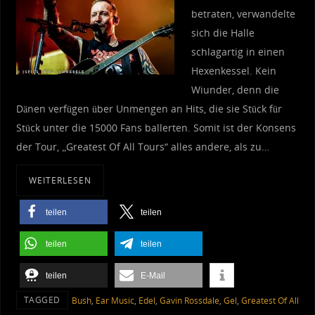
betraten, verwandelte
sich die Halle
schlagartig in einen
Hexenkessel. Kein
Wiunder, denn die
Dänen verfügen über Unmengen an Hits, die sie Stück für
Stück unter die 15000 Fans ballerten. Somit ist der Konsens
der Tour, „Greatest Of All Tours“ alles andere, als zu…
WEITERLESEN
teilen
teilen
teilen
teilen
teilen
E-Mail
TAGGED
Bush
,
Ear Music
,
Edel
,
Gavin Rossdale
,
Gel
,
Greatest Of All