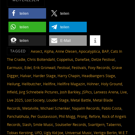
teilen
teilen
teilen
teilen
teilen
E-Mail
TAGGED
Aesect
,
Alpha
,
Anne Olesen
,
Apocalyptica
,
BAP
,
Cats In
The Cradle
,
Chris Boltendahl
,
Coppelius
,
Danefae
,
Detze Festival
,
Earmusic
,
Edel
,
Erik Grönwall
,
Festival
,
Festivals
,
Foxy Records
,
Grave
Digger
,
Halvar
,
Harder Stage
,
Harry Chapin
,
Headbangers Stage
,
Heilung
,
Hellbutcher
,
Hellfire
,
Hellfire Magazin
,
Höhner
,
Holy Ground
,
Infield
,
Jörg Schnebele Pictures
,
Josh Barkley
,
JSPics
,
Lanxess Arena
,
Live
,
Live 2025
,
Lost Society
,
Louder Stage
,
Metal Battle
,
Metal Blade
Records
,
Metalville
,
Michael Schenker
,
Napalm Records
,
Pablo Costa
,
Panchabhuta
,
Per Gustavsson
,
Phil Mogg
,
Prong
,
Refore
,
Rock of Angels
Records
,
Slash
,
Smile Music
,
Soulseller Records
,
Svarttjern
,
Tabernis
,
Tobias Kersting
,
UFO
,
Ugly Kid Joe
,
Universal Music
,
Vertigo Berlin
,
W.E.T