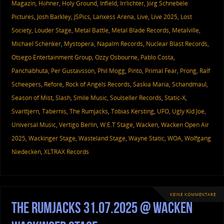
Magazin
,
Höhner
,
Holy Ground
,
Infield
,
Irrlichter
,
Jörg Schnebele
Pictures
,
Josh Barkley
,
JSPics
,
Lanxess Arena
,
Live
,
Live 2025
,
Lost
Society
,
Louder Stage
,
Metal Battle
,
Metal Blade Records
,
Metalville
,
Michael Schenker
,
Mystopera
,
Napalm Records
,
Nuclear Blast Records
,
Otsego Entertainment Group
,
Ozzy Osbourne
,
Pablo Costa
,
Panchabhuta
,
Per Gustavsson
,
Phil Mogg
,
Pinto
,
Primal Fear
,
Prong
,
Ralf
Scheepers
,
Refore
,
Rock of Angels Records
,
Saskia Maria
,
Schandmaul
,
Season of Mist
,
Slash
,
Smile Music
,
Soulseller Records
,
Static-X
,
Svarttjern
,
Tabernis
,
The Rumjacks
,
Tobias Kersting
,
UFO
,
Ugly Kid Joe
,
Universal Music
,
Vertigo Berlin
,
W.E.T Stage
,
Wacken
,
Wacken Open Air
2025
,
Wackinger Stage
,
Wasteland Stage
,
Wayne Static
,
WOA
,
Wolfgang
Niedecken
,
XLTRAX Records
KEINE KOMMENTARE
The Rumjacks 31.07.2025 @ Wacken