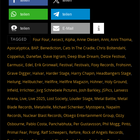
teilen
teilen
teilen
teilen
teilen
E-Mail
TAGGED
‎ Four Four
,
Aesect
,
Alpha
,
Anne Olesen
,
Anni
,
Anni Thoma
,
Apocalyptica
,
BAP
,
Benediction
,
Cats In The Cradle
,
Chris Boltendahl
,
Coppelius
,
Danefae
,
Dave Ingram
,
Deep Blue Dream
,
Detze Festival
,
Earmusic
,
Edel
,
Erik Grönwall
,
Festival
,
Festivals
,
Foxy Records
,
Frohsinn
,
Grave Digger
,
Halvar
,
Harder Stage
,
Harry Chapin
,
Headbangers Stage
,
Heilung
,
Hellbutcher
,
Hellfire
,
Hellfire Magazin
,
Höhner
,
Holy Ground
,
Infield
,
Irrlichter
,
Jörg Schnebele Pictures
,
Josh Barkley
,
JSPics
,
Lanxess
Arena
,
Live
,
Live 2025
,
Lost Society
,
Louder Stage
,
Metal Battle
,
Metal
Blade Records
,
Metalville
,
Michael Schenker
,
Mystopera
,
Napalm
Records
,
Nuclear Blast Records
,
Otsego Entertainment Group
,
Ozzy
Osbourne
,
Pablo Costa
,
Panchabhuta
,
Per Gustavsson
,
Phil Mogg
,
Pinto
,
Primal Fear
,
Prong
,
Ralf Scheepers
,
Refore
,
Rock of Angels Records
,