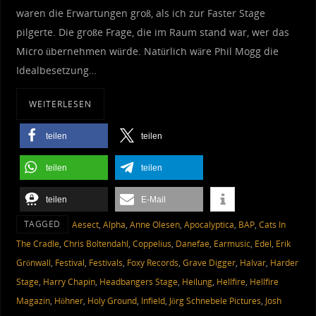
waren die Erwartungen groß, als ich zur Faster Stage
pilgerte. Die große Frage, die im Raum stand war, wer das
Micro übernehmen würde. Natürlich wäre Phil Mogg die
Idealbesetzung…
WEITERLESEN
teilen
teilen
teilen
teilen
teilen
E-Mail
TAGGED
Aesect
,
Alpha
,
Anne Olesen
,
Apocalyptica
,
BAP
,
Cats In
The Cradle
,
Chris Boltendahl
,
Coppelius
,
Danefae
,
Earmusic
,
Edel
,
Erik
Grönwall
,
Festival
,
Festivals
,
Foxy Records
,
Grave Digger
,
Halvar
,
Harder
Stage
,
Harry Chapin
,
Headbangers Stage
,
Heilung
,
Hellfire
,
Hellfire
Magazin
,
Höhner
,
Holy Ground
,
Infield
,
Jörg Schnebele Pictures
,
Josh