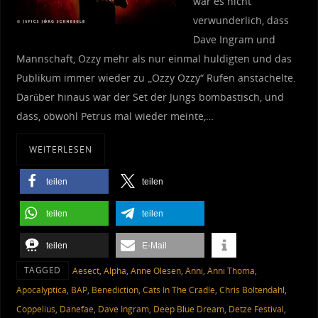
war es nicht
verwunderlich, dass
Dave Ingram und
Mannschaft, Ozzy mehr als nur einmal huldigten und das
Publikum immer wieder zu „Ozzy Ozzy“ Rufen anstachelte.
Darüber hinaus war der Set der Jungs bombastisch, und
dass, obwohl Petrus mal wieder meinte,…
WEITERLESEN
teilen
teilen
teilen
teilen
teilen
E-Mail
TAGGED
Aesect
,
Alpha
,
Anne Olesen
,
Anni
,
Anni Thoma
,
Apocalyptica
,
BAP
,
Benediction
,
Cats In The Cradle
,
Chris Boltendahl
,
Coppelius
,
Danefae
,
Dave Ingram
,
Deep Blue Dream
,
Detze Festival
,