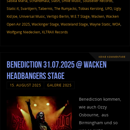
Saskia Maria
,
Schandmaul
,
Slash
,
Smile Music
,
Soulseller Records
,
Static-X
,
Svarttjern
,
Tabernis
,
The Rumjacks
,
Tobias Kersting
,
UFO
,
Ugly
Kid Joe
,
Universal Music
,
Vertigo Berlin
,
W.E.T Stage
,
Wacken
,
Wacken
Open Air 2025
,
Wackinger Stage
,
Wasteland Stage
,
Wayne Static
,
WOA
,
Wolfgang Niedecken
,
XLTRAX Records
KEINE KOMMENTARE
Benediction 31.07.2025 @ Wacken
Headbangers Stage
15. AUGUST 2025
GALERIE 2025
Benediction kommen,
wie auch Ozzy
Osbourne, aus
Birmingham und so