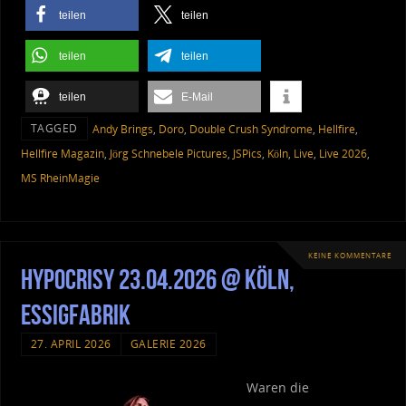
teilen
teilen
teilen
teilen
teilen
E-Mail
TAGGED
Andy Brings
,
Doro
,
Double Crush Syndrome
,
Hellfire
,
Hellfire Magazin
,
Jörg Schnebele Pictures
,
JSPics
,
Köln
,
Live
,
Live 2026
,
MS RheinMagie
KEINE KOMMENTARE
Hypocrisy 23.04.2026 @ Köln,
Essigfabrik
27. APRIL 2026
GALERIE 2026
Waren die