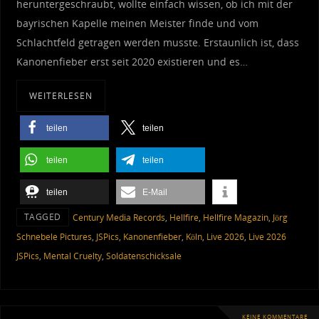
heruntergeschraubt, wollte einfach wissen, ob ich mit der
bayrischen Kapelle meinen Meister finde und vom
Schlachtfeld getragen werden musste. Erstaunlich ist, dass
Kanonenfieber erst seit 2020 existieren und es…
WEITERLESEN
teilen
teilen
teilen
teilen
teilen
E-Mail
TAGGED
Century Media Records
,
Hellfire
,
Hellfire Magazin
,
Jörg
Schnebele Pictures
,
JSPics
,
Kanonenfieber
,
Köln
,
Live 2026
,
Live 2026
JSPics
,
Mental Cruelty
,
Soldatenschicksale
KEINE KOMMENTARE