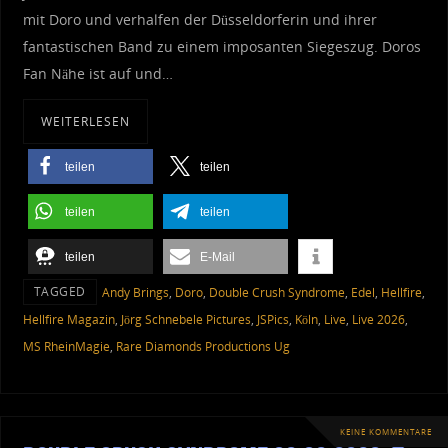
mit Doro und verhalfen der Düsseldorferin und ihrer
fantastischen Band zu einem imposanten Siegeszug. Doros
Fan Nähe ist auf und…
WEITERLESEN
teilen
teilen
teilen
teilen
teilen
E-Mail
TAGGED
Andy Brings
,
Doro
,
Double Crush Syndrome
,
Edel
,
Hellfire
,
Hellfire Magazin
,
Jörg Schnebele Pictures
,
JSPics
,
Köln
,
Live
,
Live 2026
,
MS RheinMagie
,
Rare Diamonds Productions Ug
KEINE KOMMENTARE