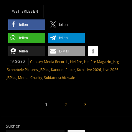
WEITERLESEN
teilen
teilen
teilen
teilen
teilen
E-Mail
TAGGED
Century Media Records
,
Hellfire
,
Hellfire Magazin
,
Jörg
Schnebele Pictures
,
JSPics
,
Kanonenfieber
,
Köln
,
Live 2026
,
Live 2026
JSPics
,
Mental Cruelty
,
Soldatenschicksale
1
2
3
Suchen