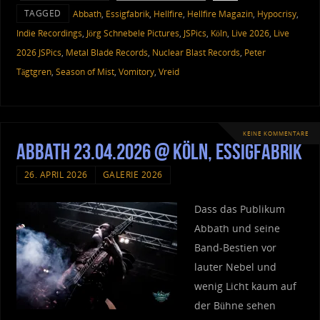
TAGGED
Abbath
,
Essigfabrik
,
Hellfire
,
Hellfire Magazin
,
Hypocrisy
,
Indie Recordings
,
Jörg Schnebele Pictures
,
JSPics
,
Köln
,
Live 2026
,
Live
2026 JSPics
,
Metal Blade Records
,
Nuclear Blast Records
,
Peter
Tägtgren
,
Season of Mist
,
Vomitory
,
Vreid
KEINE KOMMENTARE
Abbath 23.04.2026 @ Köln, Essigfabrik
26. APRIL 2026
GALERIE 2026
Dass das Publikum
Abbath und seine
Band-Bestien vor
lauter Nebel und
wenig Licht kaum auf
der Bühne sehen