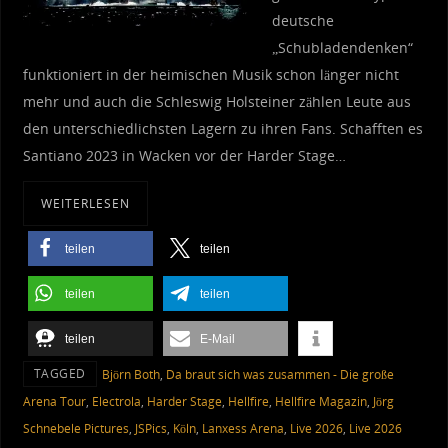
deutsche
„Schubladendenken“
funktioniert in der heimischen Musik schon länger nicht
mehr und auch die Schleswig Holsteiner zählen Leute aus
den unterschiedlichsten Lagern zu ihren Fans. Schafften es
Santiano 2023 in Wacken vor der Harder Stage…
WEITERLESEN
teilen
teilen
teilen
teilen
teilen
E-Mail
TAGGED
Björn Both
,
Da braut sich was zusammen - Die große
Arena Tour
,
Electrola
,
Harder Stage
,
Hellfire
,
Hellfire Magazin
,
Jörg
Schnebele Pictures
,
JSPics
,
Köln
,
Lanxess Arena
,
Live 2026
,
Live 2026