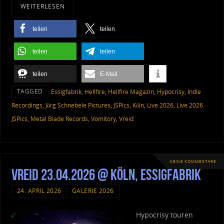
WEITERLESEN
teilen
teilen
teilen
teilen
teilen
E-Mail
TAGGED
Essigfabrik
,
Hellfire
,
Hellfire Magazin
,
Hypocrisy
,
Indie
Recordings
,
Jörg Schnebele Pictures
,
JSPics
,
Köln
,
Live 2026
,
Live 2026
JSPics
,
Metal Blade Records
,
Vomitory
,
Vreid
KEINE KOMMENTARE
Vreid 23.04.2026 @ Köln, Essigfabrik
24. APRIL 2026
GALERIE 2026
Hypocrisy touren