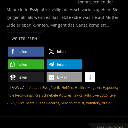
konnte, schien der
Meute in in Essigfabrik völlig am Arsch vorbeizugehen. Sie
gingen ab, als wenn es das Letzte wäre, was sie auf Mutter
Erde erleben könnten. Mir geht das Ganze komplett…
WEITERLESEN
teilen
teilen
teilen
teilen
teilen
E-Mail
TAGGED
Abbath
,
Essigfabrik
,
Hellfire
,
Hellfire Magazin
,
Hypocrisy
,
Indie Recordings
,
Jörg Schnebele Pictures
,
JSPics
,
Köln
,
Live 2026
,
Live
2026 JSPics
,
Metal Blade Records
,
Season of Mist
,
Vomitory
,
Vreid
KEINE KOMMENTARE