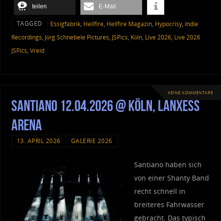
teilen
E-Mail
TAGGED
Essigfabrik
,
Hellfire
,
Hellfire Magazin
,
Hypocrisy
,
Indie
Recordings
,
Jörg Schnebele Pictures
,
JSPics
,
Köln
,
Live 2026
,
Live 2026
JSPics
,
Vreid
KEINE KOMMENTARE
Santiano 12.04.2026 @ Köln, Lanxess
Arena
13. APRIL 2026
GALERIE 2026
Santiano haben sich
von einer Shanty Band
recht schnell in
breiteres Fahrwasser
gebracht. Das typisch