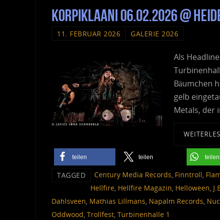
Korpiklaani 06.02.2026 @ Hei
11. FEBRUAR 2026
GALERIE 2026
Als Headlin
Turbinenhall
Bäumchen he
gelb einget
Metals, der
WEITERLE
teilen
teilen
teilen
Century Media Records
,
Finntroll
,
Fla
TAGGED
Hellfire
,
Hellfire Magazin
,
Helloween
,
J.
Dahlsveen
,
Mathias Lillmans
,
Napalm Records
,
Nuc
Oddwood
,
Trollfest
,
Turbinenhalle 1