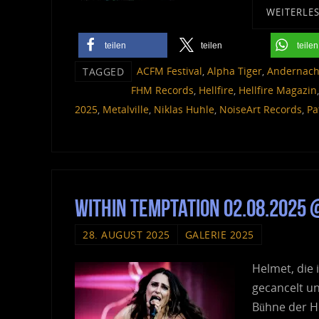
WEITERLE
teilen
teilen
teilen
ACFM Festival
,
Alpha Tiger
,
Andernach
TAGGED
FHM Records
,
Hellfire
,
Hellfire Magazin
2025
,
Metalville
,
Niklas Huhle
,
NoiseArt Records
,
Pa
Within Temptation 02.08.2025
28. AUGUST 2025
GALERIE 2025
Helmet, die 
gecancelt un
Bühne der H