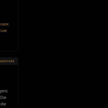
icator
,
,
Live
MMENTARE
egens
 Die
 die