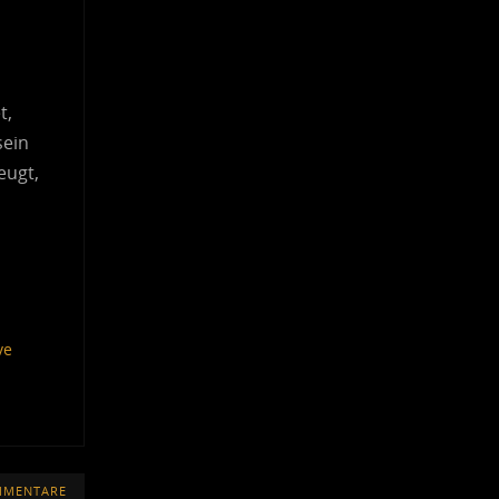
t,
sein
eugt,
ve
MMENTARE