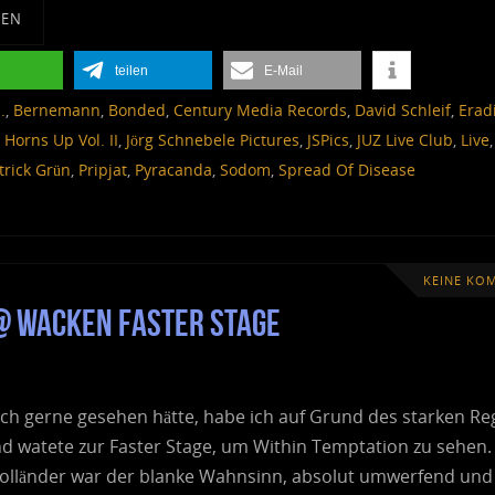
SEN
teilen
E-Mail
.
,
Bernemann
,
Bonded
,
Century Media Records
,
David Schleif
,
Erad
,
Horns Up Vol. II
,
Jörg Schnebele Pictures
,
JSPics
,
JUZ Live Club
,
Live
trick Grün
,
Pripjat
,
Pyracanda
,
Sodom
,
Spread Of Disease
KEINE KO
 @ Wacken Faster Stage
ich gerne gesehen hätte, habe ich auf Grund des starken R
d watete zur Faster Stage, um Within Temptation zu sehen.
olländer war der blanke Wahnsinn, absolut umwerfend und