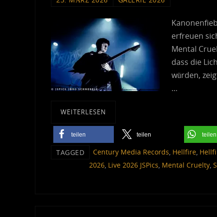
Kanonenfiebe
erfreuen sic
Mental Cruel
dass die Li
würden, zeig
…
WEITERLESEN
teilen
teilen
teilen
Century Media Records
,
Hellfire
,
Hellf
TAGGED
2026
,
Live 2026 JSPics
,
Mental Cruelty
,
S