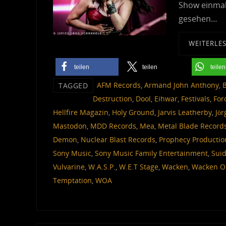
Show einmali
gesehen…
WEITERLE
teilen
teilen
teilen
AFM Records
,
Armand John Anthony
,
TAGGED
Destruction
,
Dool
,
Eihwar
,
Festivals
,
For
Hellfire Magazin
,
Holy Ground
,
Jarvis Leatherby
,
Jör
Mastodon
,
MDD Records
,
Mea
,
Metal Blade Record
Demon
,
Nuclear Blast Records
,
Prophecy Productio
Sony Music
,
Sony Music Family Entertainment
,
Sui
Vulvarine
,
W.A.S.P.
,
W.E.T Stage
,
Wacken
,
Wacken O
Temptation
,
WOA