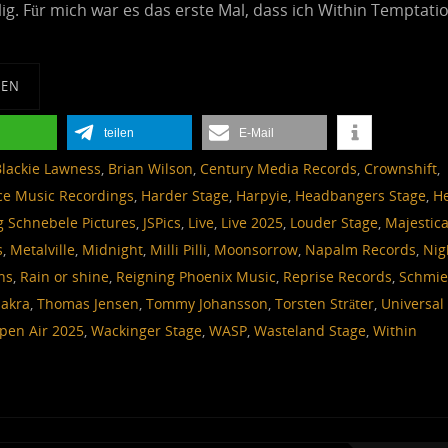
g. Für mich war es das erste Mal, dass ich Within Temptati
SEN
teilen
E-Mail
Blackie Lawness
,
Brian Wilson
,
Century Media Records
,
Crownshift
,
ce Music Recordings
,
Harder Stage
,
Harpyie
,
Headbangers Stage
,
He
g Schnebele Pictures
,
JSPics
,
Live
,
Live 2025
,
Louder Stage
,
Majestic
s
,
Metalville
,
Midnight
,
Milli Pilli
,
Moonsorrow
,
Napalm Records
,
Nig
ns
,
Rain or shine
,
Reigning Phoenix Music
,
Reprise Records
,
Schmie
dakra
,
Thomas Jensen
,
Tommy Johansson
,
Torsten Sträter
,
Universal
pen Air 2025
,
Wackinger Stage
,
WASP
,
Wasteland Stage
,
Within