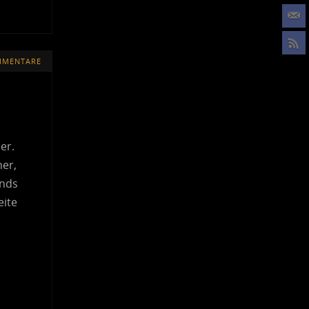
MMENTARE
er.
her,
ands
eite