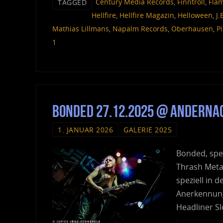
Century Media Records
,
Finntroll
,
Fla
TAGGED
Hellfire
,
Hellfire Magazin
,
Helloween
,
J.
Mathias Lillmans
,
Napalm Records
,
Oberhausen
,
P
1
Bonded 27.12.2025 @ Andernach
1. JANUAR 2026
GALERIE 2025
Bonded, spez
Thrash Metal
speziell in 
Anerkennung
Headliner S