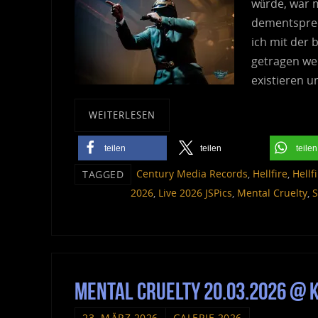
würde, war m
dementsprec
ich mit der 
getragen wer
existieren 
WEITERLESEN
teilen
teilen
teilen
Century Media Records
,
Hellfire
,
Hellf
TAGGED
2026
,
Live 2026 JSPics
,
Mental Cruelty
,
S
Mental Cruelty 20.03.2026 @ 
23. MÄRZ 2026
GALERIE 2026