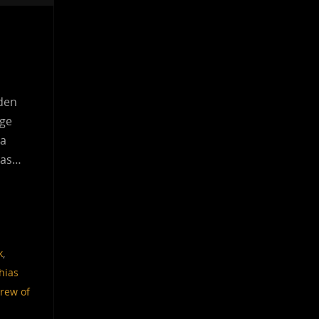
rden
nge
pa
Das…
k
,
hias
rew of