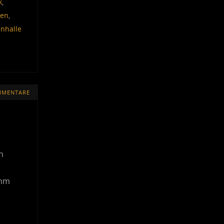
k
,
een
,
nhalle
MMENTARE
n
ihm