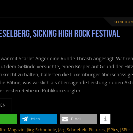
KEINE KO
selberg, Sicking High Rock Festival
s war mit Scarlet Anger eine Runde Thrash angesagt. Währe
uf dem Gelände versuchte, einen Körper auf Grund der Hit
nkrecht zu halten, ballerten die Luxemburger überschüssige
die Bühne, was wirklich als überragende Leistung zu den Akt
er ersten Reihe im Publikum sorgten…
SEN
teilen
E-Mail
lfire Magazin
,
Jörg Schnebele
,
Jörg Schnebele Pictures
,
JSPics
,
JSPics