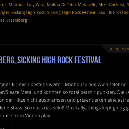
ords
,
Matthias Luly Walz
,
Melina Di Febo
,
Metalville
,
Mike Gerhold
,
R
Anger
,
Sicking High Rock
,
Sicking High Rock Festival
,
Skull & Crossb
tes
,
Weselberg
KEINE KO
rg, Sicking High Rock Festival
gings für mich bestens weiter. Mädhouse aus Wien zelebrie
ir/Sleaze Metal und konnten so total bei mir punkten. Die Ö
von der Hitze nicht ausbremsen und präsentierten eine astre
ene Show. So muss das sein!! Musically, things kept going g
house from Vienna play…