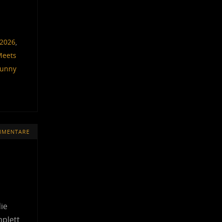
 2026
,
Meets
unny
MMENTARE
ie
mplett