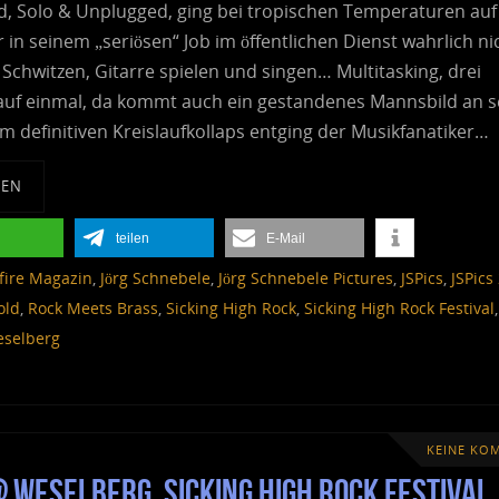
d, Solo & Unplugged, ging bei tropischen Temperaturen auf
r in seinem „seriösen“ Job im öffentlichen Dienst wahrlich ni
 Schwitzen, Gitarre spielen und singen… Multitasking, drei
auf einmal, da kommt auch ein gestandenes Mannsbild an s
 definitiven Kreislaufkollaps entging der Musikfanatiker…
SEN
teilen
E-Mail
lfire Magazin
,
Jörg Schnebele
,
Jörg Schnebele Pictures
,
JSPics
,
JSPics
old
,
Rock Meets Brass
,
Sicking High Rock
,
Sicking High Rock Festival
selberg
KEINE KO
 Weselberg, Sicking High Rock Festival