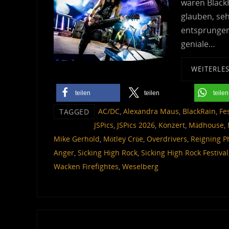
waren BlackR
glauben, seh
entsprungen.
geniale…
WEITERLE
teilen
teilen
teilen
AC/DC
,
Alexandra Maus
,
BlackRain
,
Fes
TAGGED
JSPics
,
JSPics 2026
,
Konzert
,
Mädhouse
,
Mike Gerhold
,
Mötley Crüe
,
Overdrivers
,
Reigning P
Anger
,
Sicking High Rock
,
Sicking High Rock Festival
Wacken Firefightes
,
Weselberg