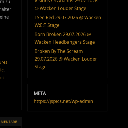
Visions Of Atlantis 29.07.2026
um zu
@ Wacken Louder Stage
ralter
 eine
I See Red 29.07.2026 @ Wacken
W:E:T Stage
Born Broken 29.07.2026 @
Wacken Headbangers Stage
Broken By The Scream
29.07.2026 @ Wacken Louder
ures
,
Stage
le
,
let
META
https://jspics.net/wp-admin
MMENTARE