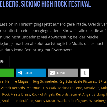
lberg, Sicking High Rock Festival
Lession in Thrash“ gings jetzt auf erdigere Pfade. Overdrive
räsentierten eine energiegeladene Show für alle die, die auf
n und nicht unbedingt viel Abwechslung bei der Mucke
e Jungs machen absolut partytaugliche Musik, die es auch
bis dato keine Berührung mit Overdrivers…
SEN
teilen
E-Mail
ire
,
Hellfire Magazin
,
Jörg Schnebele
,
Jörg Schnebele Pictures
,
JSPics
 Attack Records
,
Matthias Luly Walz
,
Melina Di Febo
,
Metalville
,
Mik
r
,
Rock Meets Brass
,
Rock of Angels Records
,
Scarlet Anger
,
Sicking 
s
,
Snakebite
,
Soulfood
,
Sunny Music
,
Wacken Firefightes
,
Weselberg