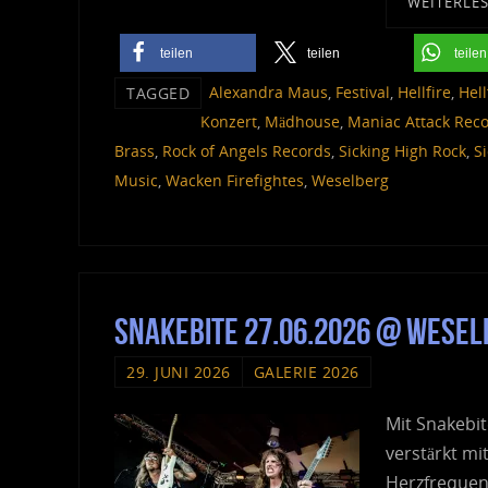
WEITERLE
teilen
teilen
teilen
Alexandra Maus
,
Festival
,
Hellfire
,
Hel
TAGGED
Konzert
,
Mädhouse
,
Maniac Attack Rec
Brass
,
Rock of Angels Records
,
Sicking High Rock
,
S
Music
,
Wacken Firefightes
,
Weselberg
Snakebite 27.06.2026 @ Weselb
29. JUNI 2026
GALERIE 2026
Mit Snakebit
verstärkt m
Herzfrequen