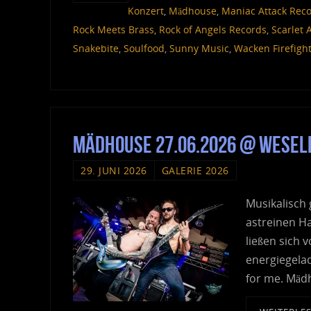
Konzert
,
Mädhouse
,
Maniac Attack Rec
Rock Meets Brass
,
Rock of Angels Records
,
Scarlet 
Snakebite
,
Soulfood
,
Sunny Music
,
Wacken Firefigh
Mädhouse 27.06.2026 @ Weselbe
29. JUNI 2026
GALERIE 2026
Musikalisch 
astreinen Ha
ließen sich 
energiegelad
for me. Mäd