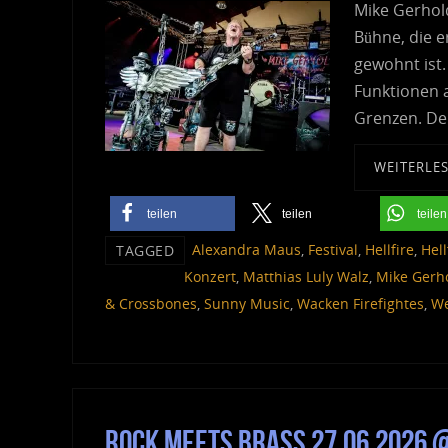
Mike Gerhol
Bühne, die e
gewohnt ist.
Funktionen 
Grenzen. Dem
WEITERLE
teilen
teilen
teilen
Alexandra Maus
,
Festival
,
Hellfire
,
Hel
TAGGED
Konzert
,
Matthias Luly Walz
,
Mike Gerh
& Crossbones
,
Sunny Music
,
Wacken Firefightes
,
We
Rock Meets Brass 27.06.2026 @