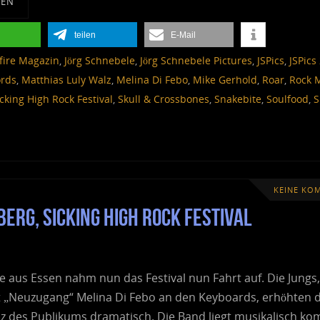
SEN
teilen
E-Mail
lfire Magazin
,
Jörg Schnebele
,
Jörg Schnebele Pictures
,
JSPics
,
JSPics
ords
,
Matthias Luly Walz
,
Melina Di Febo
,
Mike Gerhold
,
Roar
,
Rock 
icking High Rock Festival
,
Skull & Crossbones
,
Snakebite
,
Soulfood
,
S
KEINE KO
erg, Sicking High Rock Festival
e aus Essen nahm nun das Festival nun Fahrt auf. Die Jungs,
it „Neuzugang“ Melina Di Febo an den Keyboards, erhöhten d
z des Publikums dramatisch. Die Band liegt musikalisch ko