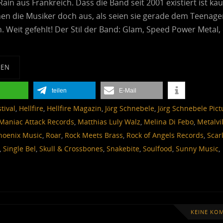
ain aus Frankreich. Dass die Band seit 2001 existiert ist ka
en die Musiker doch aus, als seien sie gerade dem Teenage
 Weit gefehlt! Der Stil der Band: Glam, Speed Power Metal,
SEN
teilen
E-Mail
tival
,
Hellfire
,
Hellfire Magazin
,
Jörg Schnebele
,
Jörg Schnebele Pict
Maniac Attack Records
,
Matthias Luly Walz
,
Melina Di Febo
,
Metalvil
hoenix Music
,
Roar
,
Rock Meets Brass
,
Rock of Angels Records
,
Scar
,
Single Bel
,
Skull & Crossbones
,
Snakebite
,
Soulfood
,
Sunny Music
,
KEINE KO