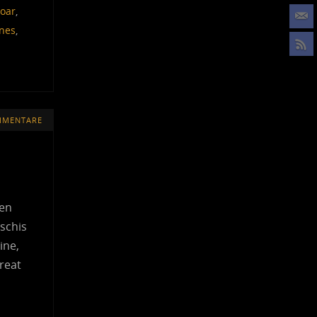
oar
,
ones
,
MMENTARE
ren
schis
ine,
reat