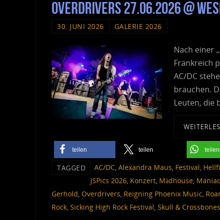
Overdrivers 27.06.2026 @ Wese
30. JUNI 2026
GALERIE 2026
Nach einer „
Frankreich p
AC/DC stehe
brauchen. Di
Leuten, die 
WEITERLE
teilen
teilen
teilen
AC/DC
,
Alexandra Maus
,
Festival
,
Hellf
TAGGED
JSPics 2026
,
Konzert
,
Mädhouse
,
Maniac
Gerhold
,
Overdrivers
,
Reigning Phoenix Music
,
Roa
Rock
,
Sicking High Rock Festival
,
Skull & Crossbone