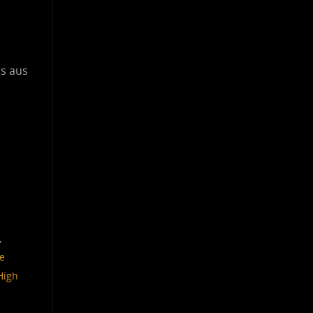
rs aus
,
e
High