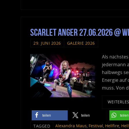
Scarlet Anger 27.06.2026 @ We
29. JUNI 2026
GALERIE 2026
Als nächste
jedermann a
halbwegs se
Energie auf 
muss. Von d
WEITERLE
teilen
teilen
teilen
Alexandra Maus
,
Festival
,
Hellfire
,
Hel
TAGGED