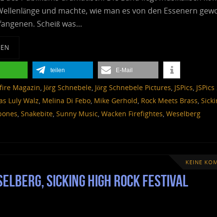
Wellenlänge und machte, wie man es von den Essenern gew
efangenen. Scheiß was…
SEN
teilen
E-Mail
lfire Magazin
,
Jörg Schnebele
,
Jörg Schnebele Pictures
,
JSPics
,
JSPics
as Luly Walz
,
Melina Di Febo
,
Mike Gerhold
,
Rock Meets Brass
,
Sick
sbones
,
Snakebite
,
Sunny Music
,
Wacken Firefightes
,
Weselberg
KEINE KO
elberg, Sicking High Rock Festival