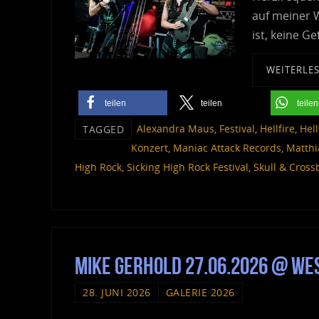
auf meiner 
ist, keine G
WEITERLE
teilen
teilen
teilen
Alexandra Maus
,
Festival
,
Hellfire
,
Hel
TAGGED
Konzert
,
Maniac Attack Records
,
Matthi
High Rock
,
Sicking High Rock Festival
,
Skull & Cros
Mike Gerhold 27.06.2026 @ Wes
28. JUNI 2026
GALERIE 2026