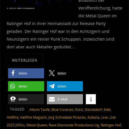
anlässlich der
Veröffentlichung, hatte
die Metal Queen im
Ratinger Hof in ihrer Heimatstadt zur Release Party
geladen. Der Ratinger Hof war in den Achtzigern und
Neunzigern ein reiner Punk Schuppen. Inzwischen sind
dort aber auch Metaller geduldet….
WEITERLESEN
teilen
teilen
teilen
teilen
teilen
E-Mail
TAGGED
Album Taufe
,
Blue Curacao
,
Doro
,
Düsseldorf
,
Edel
,
Hellfire
,
Hellfire Magazin
,
Jörg Schnebele Pictures
,
Kubana
,
Live
,
Live
2025 JSPics
,
Metal Queen
,
Rare Diamonds Productions Ug
,
Ratinger Hof
,