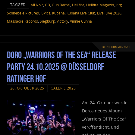
TAGGED
All Noir
,
GB
,
Gun Barrel
,
Hellfire
,
Hellfire Magazin
,
Jörg
Schnebele Pictures
,
JSPics
,
Kubana
,
Kubana Live Club
,
Live
,
Live 2026
,
Massacre Records
,
Siegburg
,
Victory
,
Vinnie Cunha
KEINE KOMMENTARE
Doro „Warriors Of The Sea“ Release
Party 24.10.2025 @ Düsseldorf
Ratinger Hof
26. OKTOBER 2025
GALERIE 2025
Am 24. Oktober wurde
Doros neues Album
„Warriors Of The Sea“
veröffentlicht, und