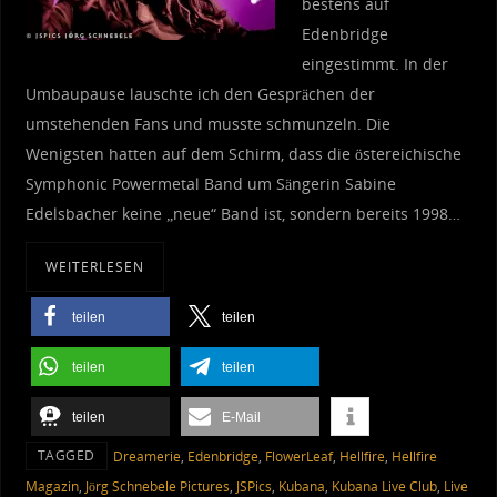
bestens auf
Edenbridge
eingestimmt. In der
Umbaupause lauschte ich den Gesprächen der
umstehenden Fans und musste schmunzeln. Die
Wenigsten hatten auf dem Schirm, dass die östereichische
Symphonic Powermetal Band um Sängerin Sabine
Edelsbacher keine „neue“ Band ist, sondern bereits 1998…
WEITERLESEN
teilen
teilen
teilen
teilen
teilen
E-Mail
TAGGED
Dreamerie
,
Edenbridge
,
FlowerLeaf
,
Hellfire
,
Hellfire
Magazin
,
Jörg Schnebele Pictures
,
JSPics
,
Kubana
,
Kubana Live Club
,
Live