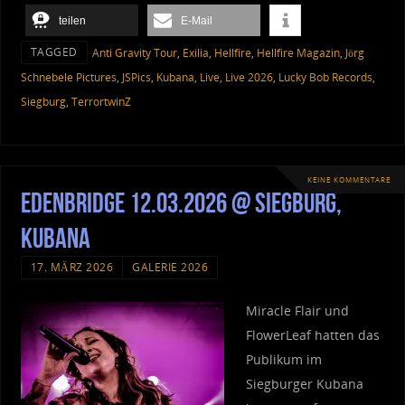
teilen
E-Mail
TAGGED
Anti Gravity Tour
,
Exilia
,
Hellfire
,
Hellfire Magazin
,
Jörg
Schnebele Pictures
,
JSPics
,
Kubana
,
Live
,
Live 2026
,
Lucky Bob Records
,
Siegburg
,
TerrortwinZ
KEINE KOMMENTARE
Edenbridge 12.03.2026 @ Siegburg,
Kubana
17. MÄRZ 2026
GALERIE 2026
Miracle Flair und
FlowerLeaf hatten das
Publikum im
Siegburger Kubana