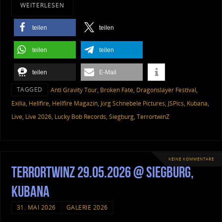
WEITERLESEN
teilen
teilen
teilen
teilen
teilen
E-Mail
TAGGED
Anti Gravity Tour
,
Broken Fate
,
Dragonslayer Festival
,
Exilia
,
Hellfire
,
Hellfire Magazin
,
Jörg Schnebele Pictures
,
JSPics
,
Kubana
,
Live
,
Live 2026
,
Lucky Bob Records
,
Siegburg
,
TerrortwinZ
KEINE KOMMENTARE
TerrortwinZ 29.05.2026 @ Siegburg,
Kubana
31. MAI 2026
GALERIE 2026