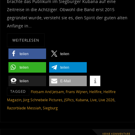
brachte das Publikum im Siegburger Kubana auf eine
Zeitreise in die Achtziger. Obwohl die Band erst 2015
gegründet wurde, versteht sie es, den Spirit der guten alten
Anfänge in…
WEITERLESEN
teilen
teilen
teilen
teilen
teilen
E-Mail
TAGGED
Flotsam And Jetsam
,
Frans Wijnen
,
Hellfire
,
Hellfire
Magazin
,
Jörg Schnebele Pictures
,
JSPics
,
Kubana
,
Live
,
Live 2026
,
Razorblade Messiah
,
Siegburg
KEINE KOMMENTARE