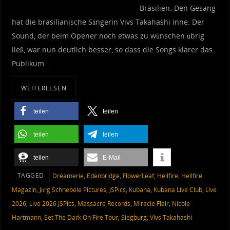
Brasilien. Den Gesang
hat die brasilianische Sängerin Vivs Takahashi inne. Der
Sound, der beim Opener noch etwas zu wünschen übrig
ließ, war nun deutlich besser, so dass die Songs klarer das
Publikum…
WEITERLESEN
teilen
teilen
teilen
teilen
teilen
E-Mail
TAGGED
Dreamerie
,
Edenbridge
,
FlowerLeaf
,
Hellfire
,
Hellfire
Magazin
,
Jörg Schnebele Pictures
,
JSPics
,
Kubana
,
Kubana Live Club
,
Live
2026
,
Live 2026 JSPics
,
Massacre Records
,
Miracle Flair
,
Nicole
Hartmann
,
Set The Dark On Fire Tour
,
Siegburg
,
Vivs Takahashi