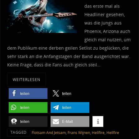
das erste mal als
Headliner gesehen,
was die Jungs aus
Phoenix, Arizona auch
gleich mal nutzen, um
dem Publikum eine derben geilen Setlist zu beglücken, die
sehr stark an die Anfangstagen der Band ausgerichtet war.
Keine Frage, dass die Fans auch gleich steil…
WEITERLESEN
teilen
teilen
teilen
teilen
teilen
E-Mail
TAGGED
Flotsam And Jetsam
,
Frans Wijnen
,
Hellfire
,
Hellfire