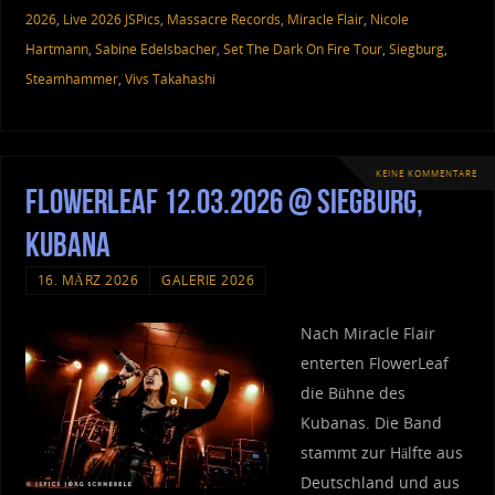
2026
,
Live 2026 JSPics
,
Massacre Records
,
Miracle Flair
,
Nicole
Hartmann
,
Sabine Edelsbacher
,
Set The Dark On Fire Tour
,
Siegburg
,
Steamhammer
,
Vivs Takahashi
KEINE KOMMENTARE
FlowerLeaf 12.03.2026 @ Siegburg,
Kubana
16. MÄRZ 2026
GALERIE 2026
Nach Miracle Flair
enterten FlowerLeaf
die Bühne des
Kubanas. Die Band
stammt zur Hälfte aus
Deutschland und aus