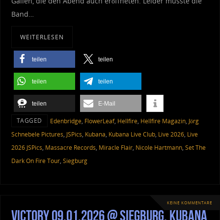
Gallen, die den Abend auch eröffneten. Leider musste die
Band…
WEITERLESEN
teilen
teilen
teilen
teilen
teilen
E-Mail
TAGGED
Edenbridge
,
FlowerLeaf
,
Hellfire
,
Hellfire Magazin
,
Jörg
Schnebele Pictures
,
JSPics
,
Kubana
,
Kubana Live Club
,
Live 2026
,
Live
2026 JSPics
,
Massacre Records
,
Miracle Flair
,
Nicole Hartmann
,
Set The
Dark On Fire Tour
,
Siegburg
KEINE KOMMENTARE
Victory 09.01.2026 @ Siegburg, Kubana