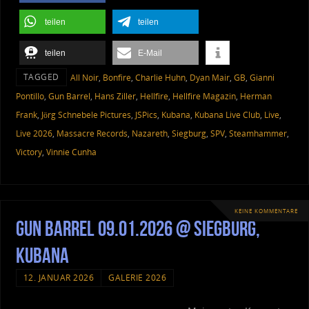
teilen
teilen
teilen
E-Mail
TAGGED
All Noir
,
Bonfire
,
Charlie Huhn
,
Dyan Mair
,
GB
,
Gianni
Pontillo
,
Gun Barrel
,
Hans Ziller
,
Hellfire
,
Hellfire Magazin
,
Herman
Frank
,
Jörg Schnebele Pictures
,
JSPics
,
Kubana
,
Kubana Live Club
,
Live
,
Live 2026
,
Massacre Records
,
Nazareth
,
Siegburg
,
SPV
,
Steamhammer
,
Victory
,
Vinnie Cunha
KEINE KOMMENTARE
Gun Barrel 09.01.2026 @ Siegburg,
Kubana
12. JANUAR 2026
GALERIE 2026