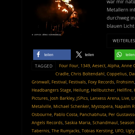
war mir natü
Metallern in
durchweg in 
blauen Lich
WEITERLE
teilen
teilen
teilen
‎ Four Four
,
1349
,
Aesect
,
Alpha
,
Anne 
TAGGED
Cradle
,
Chris Boltendahl
,
Coppelius
,
Da
Grönwall
,
Festival
,
Festivals
,
Foxy Records
,
Frohsinn
Headbangers Stage
,
Heilung
,
Hellbutcher
,
Hellfire
,
Pictures
,
Josh Barkley
,
JSPics
,
Lanxess Arena
,
Live
,
L
Metalville
,
Michael Schenker
,
Mystopera
,
Napalm R
Osbourne
,
Pablo Costa
,
Panchabhuta
,
Per Gustavs
Angels Records
,
Saskia Maria
,
Schandmaul
,
Season 
Tabernis
,
The Rumjacks
,
Tobias Kersting
,
UFO
,
Ugly