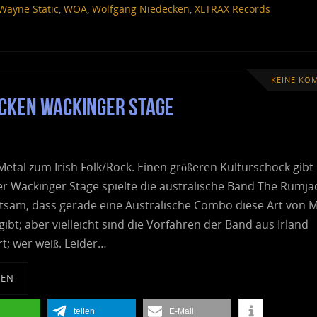
Wayne Static
,
WOA
,
Wolfgang Niedecken
,
XLTRAX Records
KEINE KO
acken Wackinger Stage
tal zum Irish Folk/Rock. Einen größeren Kulturschock gibt
r Wackinger Stage spielte die australische Band The Rumja
ltsam, dass gerade eine Australische Combo diese Art von 
ibt; aber vielleicht sind die Vorfahren der Band aus Irland
t; wer weiß. Leider…
SEN
teilen
E-Mail