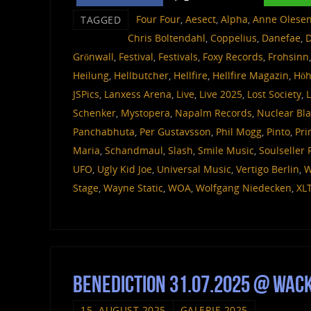
‎ Four Four
,
Aesect
,
Alpha
,
Anne Olese
TAGGED
Chris Boltendahl
,
Coppelius
,
Danefae
,
D
Grönwall
,
Festival
,
Festivals
,
Foxy Records
,
Frohsinn
Heilung
,
Hellbutcher
,
Hellfire
,
Hellfire Magazin
,
Höh
JSPics
,
Lanxess Arena
,
Live
,
Live 2025
,
Lost Society
,
Schenker
,
Mystopera
,
Napalm Records
,
Nuclear Bla
Panchabhuta
,
Per Gustavsson
,
Phil Mogg
,
Pinto
,
Pri
Maria
,
Schandmaul
,
Slash
,
Smile Music
,
Soulseller
UFO
,
Ugly Kid Joe
,
Universal Music
,
Vertigo Berlin
,
W
Stage
,
Wayne Static
,
WOA
,
Wolfgang Niedecken
,
XL
Benediction 31.07.2025 @ Wa
15. AUGUST 2025
GALERIE 2025