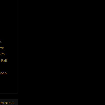
e
,
ive
,
alm
,
Ralf
Open
MMENTARE