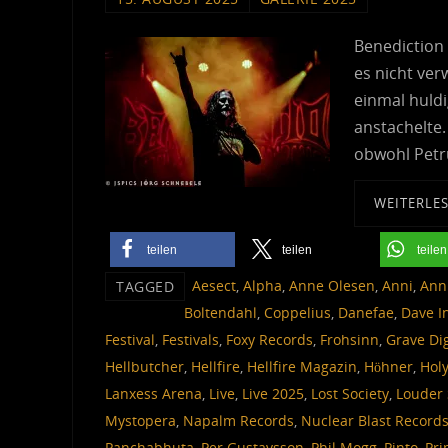
Benediction
es nicht ve
einmal huld
anstachelte.
obwohl Petr
WEITERLE
teilen
teilen
teilen
Aesect
,
Alpha
,
Anne Olesen
,
Anni
,
Ann
TAGGED
Boltendahl
,
Coppelius
,
Danefae
,
Dave I
Festival
,
Festivals
,
Foxy Records
,
Frohsinn
,
Grave Di
Hellbutcher
,
Hellfire
,
Hellfire Magazin
,
Höhner
,
Hol
Lanxess Arena
,
Live
,
Live 2025
,
Lost Society
,
Louder 
Mystopera
,
Napalm Records
,
Nuclear Blast Record
Panchabhuta
,
Per Gustavsson
,
Phil Mogg
,
Pinto
,
Pri