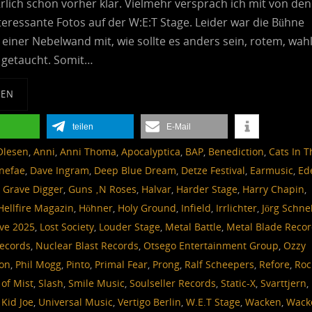
rlich schon vorher klar. Vielmehr versprach ich mit von den
teressante Fotos auf der W:E:T Stage. Leider war die Bühne
einer Nebelwand mit, wie sollte es anders sein, rotem, wah
t getaucht. Somit…
SEN
teilen
E-Mail
Olesen
,
Anni
,
Anni Thoma
,
Apocalyptica
,
BAP
,
Benediction
,
Cats In T
nefae
,
Dave Ingram
,
Deep Blue Dream
,
Detze Festival
,
Earmusic
,
Ed
,
Grave Digger
,
Guns ‚N Roses
,
Halvar
,
Harder Stage
,
Harry Chapin
,
Hellfire Magazin
,
Höhner
,
Holy Ground
,
Infield
,
Irrlichter
,
Jörg Schne
ive 2025
,
Lost Society
,
Louder Stage
,
Metal Battle
,
Metal Blade Reco
ecords
,
Nuclear Blast Records
,
Otsego Entertainment Group
,
Ozzy
son
,
Phil Mogg
,
Pinto
,
Primal Fear
,
Prong
,
Ralf Scheepers
,
Refore
,
Roc
of Mist
,
Slash
,
Smile Music
,
Soulseller Records
,
Static-X
,
Svarttjern
,
 Kid Joe
,
Universal Music
,
Vertigo Berlin
,
W.E.T Stage
,
Wacken
,
Wack