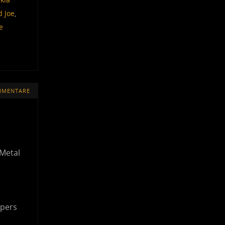
d Joe
,
e
MMENTARE
 Metal
epers