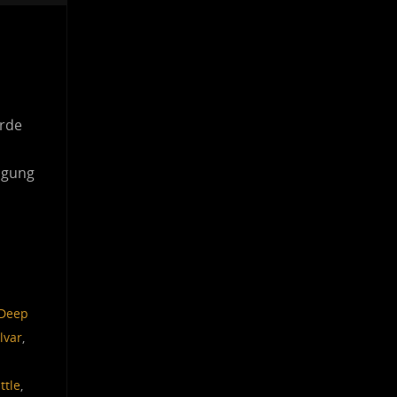
urde
igung
Deep
lvar
,
ttle
,