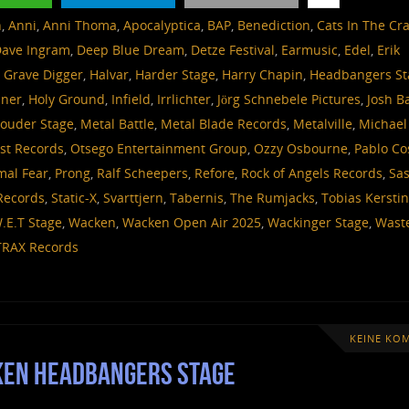
n
,
Anni
,
Anni Thoma
,
Apocalyptica
,
BAP
,
Benediction
,
Cats In The Cr
ave Ingram
,
Deep Blue Dream
,
Detze Festival
,
Earmusic
,
Edel
,
Erik
,
Grave Digger
,
Halvar
,
Harder Stage
,
Harry Chapin
,
Headbangers St
ner
,
Holy Ground
,
Infield
,
Irrlichter
,
Jörg Schnebele Pictures
,
Josh B
Louder Stage
,
Metal Battle
,
Metal Blade Records
,
Metalville
,
Michael
st Records
,
Otsego Entertainment Group
,
Ozzy Osbourne
,
Pablo Co
mal Fear
,
Prong
,
Ralf Scheepers
,
Refore
,
Rock of Angels Records
,
Sas
 Records
,
Static-X
,
Svarttjern
,
Tabernis
,
The Rumjacks
,
Tobias Kersti
.E.T Stage
,
Wacken
,
Wacken Open Air 2025
,
Wackinger Stage
,
Wast
TRAX Records
KEINE KO
cken Headbangers Stage