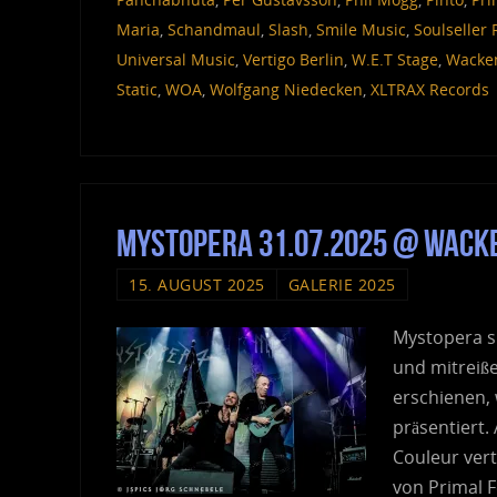
Maria
,
Schandmaul
,
Slash
,
Smile Music
,
Soulseller
Universal Music
,
Vertigo Berlin
,
W.E.T Stage
,
Wacke
Static
,
WOA
,
Wolfgang Niedecken
,
XLTRAX Records
Mystopera 31.07.2025 @ Wack
15. AUGUST 2025
GALERIE 2025
Mystopera s
und mitreiß
erschienen, 
präsentiert
Couleur ver
von Primal 