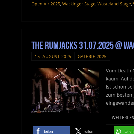
Open Air 2025
,
Wackinger Stage
,
Wasteland Stage
,
The Rumjacks 31.07.2025 @ W
15. AUGUST 2025
GALERIE 2025
Vom Death Me
kaum. Auf de
Ist schon se
zum Besten g
eingewander
WEITERLE
teilen
teilen
teilen