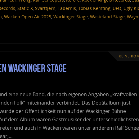
 Records
,
Static-X
,
Svarttjern
,
Tabernis
,
Tobias Kersting
,
UFO
,
Ugly Ki
n
,
Wacken Open Air 2025
,
Wackinger Stage
,
Wasteland Stage
,
Wayn
KEINE KO
en Wackinger Stage
ind eine neue Band, die nach eigenen Angaben „kraftvollen
enden Folk“ miteinander verbindet. Das Debütalbum just
wurde der Öffentlichkeit nun auf der Wackinger Bühne
. Auf dem Album waren Gastmusiker der unterschiedlichsten
treten und auch in Wacken waren unter anderem Ralf Sche
Fear,…