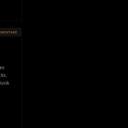
MMENTARE
 es
cks.
Musik