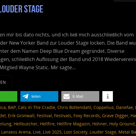
 Louder Stage
ten mir bis dato nichts, und ich ließ mich ausschließlich vom
der New Yorker Band zur Louder Stage locken. Die Band w
nter dem Namen Deep Blue Dream gegründet. Diverse
en, schließlich Auflösung der Band und 2018 Wiederverein
 Mitglied Wayne Static. Mir sagte…
SEN
teilen
E-Mail
ica
,
BAP
,
Cats In The Cradle
,
Chris Boltendahl
,
Coppelius
,
Danefae
,
del
,
Erik Grönwall
,
Festival
,
Festivals
,
Foxy Records
,
Grave Digger
,
Ha
eilung
,
Hellbutcher
,
Hellfire
,
Hellfire Magazin
,
Höhner
,
Holy Ground
,
,
Lanxess Arena
,
Live
,
Live 2025
,
Lost Society
,
Louder Stage
,
Metal Ba