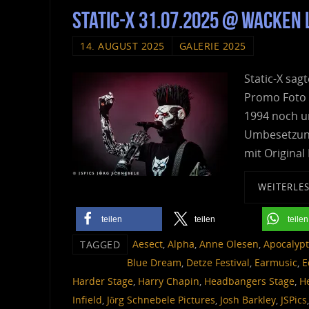
Static-X 31.07.2025 @ Wacken
14. AUGUST 2025
GALERIE 2025
Static-X sag
Promo Foto 
1994 noch u
Umbesetzung
mit Original
WEITERLE
teilen
teilen
teilen
Aesect
,
Alpha
,
Anne Olesen
,
Apocalypt
TAGGED
Blue Dream
,
Detze Festival
,
Earmusic
,
E
Harder Stage
,
Harry Chapin
,
Headbangers Stage
,
H
Infield
,
Jörg Schnebele Pictures
,
Josh Barkley
,
JSPics