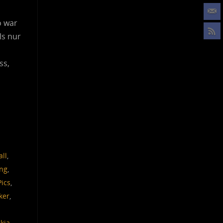
o war
ls nur
ss,
all
,
ung
,
Pics
,
ker
,
kia