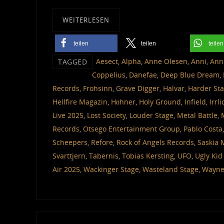
WEITERLESEN
teilen
teilen
teilen
Aesect
,
Alpha
,
Anne Olesen
,
Anni
,
Ann
TAGGED
Coppelius
,
Danefae
,
Deep Blue Dream
,
Records
,
Frohsinn
,
Grave Digger
,
Halvar
,
Harder St
Hellfire Magazin
,
Höhner
,
Holy Ground
,
Infield
,
Irrl
Live 2025
,
Lost Society
,
Louder Stage
,
Metal Battle
,
Records
,
Otsego Entertainment Group
,
Pablo Costa
Scheepers
,
Refore
,
Rock of Angels Records
,
Saskia 
Svarttjern
,
Tabernis
,
Tobias Kersting
,
UFO
,
Ugly Kid
Air 2025
,
Wackinger Stage
,
Wasteland Stage
,
Wayne 