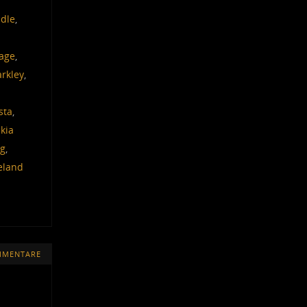
adle
,
age
,
arkley
,
sta
,
kia
ng
,
eland
MMENTARE