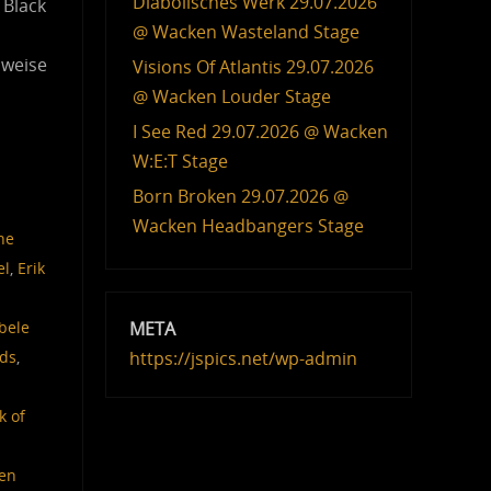
Diabolisches Werk 29.07.2026
 Black
@ Wacken Wasteland Stage
lweise
Visions Of Atlantis 29.07.2026
@ Wacken Louder Stage
I See Red 29.07.2026 @ Wacken
W:E:T Stage
Born Broken 29.07.2026 @
Wacken Headbangers Stage
he
el
,
Erik
META
bele
https://jspics.net/wp-admin
rds
,
k of
en