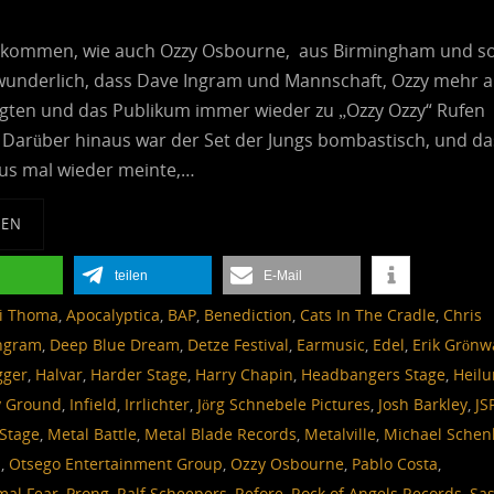
 kommen, wie auch Ozzy Osbourne, aus Birmingham und s
rwunderlich, dass Dave Ingram und Mannschaft, Ozzy mehr a
igten und das Publikum immer wieder zu „Ozzy Ozzy“ Rufen
 Darüber hinaus war der Set der Jungs bombastisch, und da
us mal wieder meinte,…
SEN
teilen
E-Mail
i Thoma
,
Apocalyptica
,
BAP
,
Benediction
,
Cats In The Cradle
,
Chris
ngram
,
Deep Blue Dream
,
Detze Festival
,
Earmusic
,
Edel
,
Erik Grönw
gger
,
Halvar
,
Harder Stage
,
Harry Chapin
,
Headbangers Stage
,
Heil
y Ground
,
Infield
,
Irrlichter
,
Jörg Schnebele Pictures
,
Josh Barkley
,
JS
Stage
,
Metal Battle
,
Metal Blade Records
,
Metalville
,
Michael Schen
s
,
Otsego Entertainment Group
,
Ozzy Osbourne
,
Pablo Costa
,
mal Fear
,
Prong
,
Ralf Scheepers
,
Refore
,
Rock of Angels Records
,
Sas