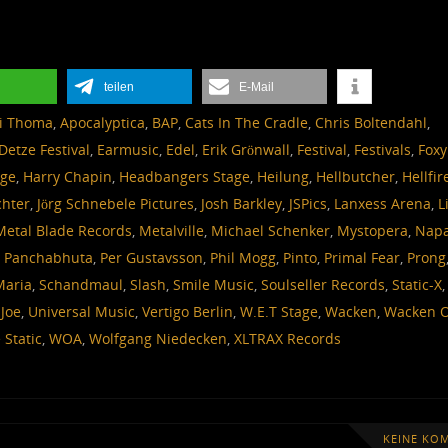
teilen
E-Mail
i Thoma
,
Apocalyptica
,
BAP
,
Cats In The Cradle
,
Chris Boltendahl
,
Detze Festival
,
Earmusic
,
Edel
,
Erik Grönwall
,
Festival
,
Festivals
,
Foxy
age
,
Harry Chapin
,
Headbangers Stage
,
Heilung
,
Hellbutcher
,
Hellfir
ichter
,
Jörg Schnebele Pictures
,
Josh Barkley
,
JSPics
,
Lanxess Arena
,
L
Metal Blade Records
,
Metalville
,
Michael Schenker
,
Mystopera
,
Nap
,
Panchabhuta
,
Per Gustavsson
,
Phil Mogg
,
Pinto
,
Primal Fear
,
Prong
Maria
,
Schandmaul
,
Slash
,
Smile Music
,
Soulseller Records
,
Static-X
,
 Joe
,
Universal Music
,
Vertigo Berlin
,
W.E.T Stage
,
Wacken
,
Wacken 
Static
,
WOA
,
Wolfgang Niedecken
,
XLTRAX Records
KEINE KO