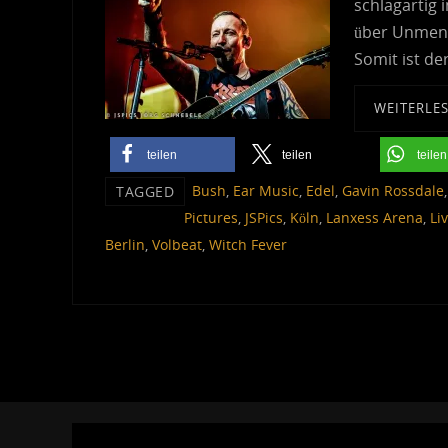
schlagartig 
über Unmenge
Somit ist de
WEITERLE
teilen
teilen
teilen
Bush
,
Ear Music
,
Edel
,
Gavin Rossdale
TAGGED
Pictures
,
JSPics
,
Köln
,
Lanxess Arena
,
Li
Berlin
,
Volbeat
,
Witch Fever