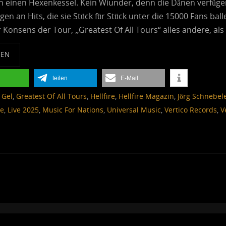
in einen Hexenkessel. Kein Wiunder, denn die Dänen verfüg
n an Hits, die sie Stück für Stück unter die 15000 Fans ball
r Konsens der Tour, „Greatest Of All Tours“ alles andere, al
SEN
teilen
E-Mail
,
Gel
,
Greatest Of All Tours
,
Hellfire
,
Hellfire Magazin
,
Jörg Schnebel
ve
,
Live 2025
,
Music For Nations
,
Universal Music
,
Vertico Records
,
V