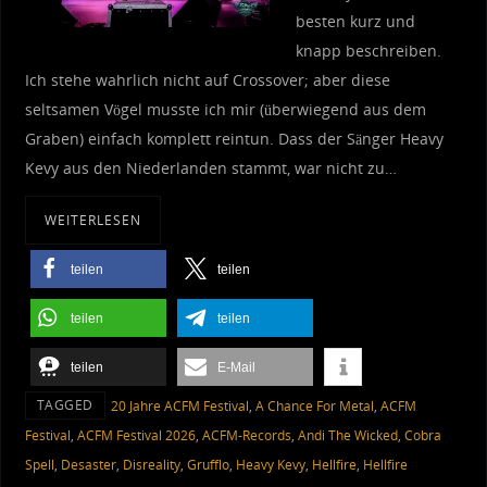
besten kurz und
knapp beschreiben.
Ich stehe wahrlich nicht auf Crossover; aber diese
seltsamen Vögel musste ich mir (überwiegend aus dem
Graben) einfach komplett reintun. Dass der Sänger Heavy
Kevy aus den Niederlanden stammt, war nicht zu…
WEITERLESEN
teilen
teilen
teilen
teilen
teilen
E-Mail
TAGGED
20 Jahre ACFM Festival
,
A Chance For Metal
,
ACFM
Festival
,
ACFM Festival 2026
,
ACFM-Records
,
Andi The Wicked
,
Cobra
Spell
,
Desaster
,
Disreality
,
Grufflo
,
Heavy Kevy
,
Hellfire
,
Hellfire