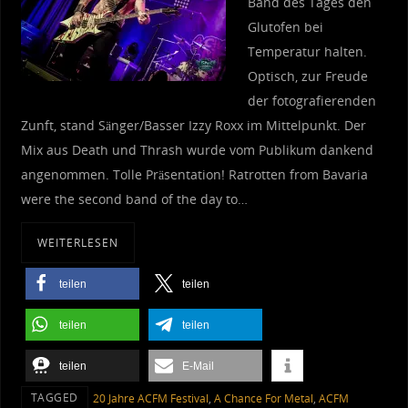
Band des Tages den
Glutofen bei
Temperatur halten.
Optisch, zur Freude
der fotografierenden
Zunft, stand Sänger/Basser Izzy Roxx im Mittelpunkt. Der
Mix aus Death und Thrash wurde vom Publikum dankend
angenommen. Tolle Präsentation! Ratrotten from Bavaria
were the second band of the day to…
WEITERLESEN
teilen
teilen
teilen
teilen
teilen
E-Mail
TAGGED
20 Jahre ACFM Festival
,
A Chance For Metal
,
ACFM