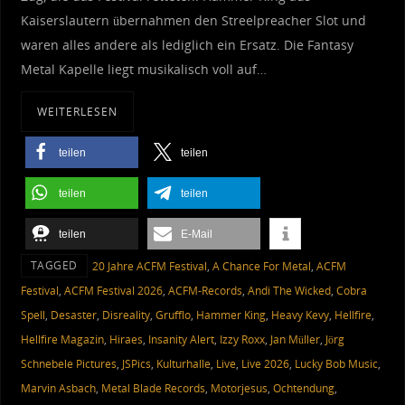
Kaiserslautern übernahmen den Streelpreacher Slot und
waren alles andere als lediglich ein Ersatz. Die Fantasy
Metal Kapelle liegt musikalisch voll auf…
WEITERLESEN
teilen
teilen
teilen
teilen
teilen
E-Mail
TAGGED
20 Jahre ACFM Festival
,
A Chance For Metal
,
ACFM
Festival
,
ACFM Festival 2026
,
ACFM-Records
,
Andi The Wicked
,
Cobra
Spell
,
Desaster
,
Disreality
,
Grufflo
,
Hammer King
,
Heavy Kevy
,
Hellfire
,
Hellfire Magazin
,
Hiraes
,
Insanity Alert
,
Izzy Roxx
,
Jan Müller
,
Jörg
Schnebele Pictures
,
JSPics
,
Kulturhalle
,
Live
,
Live 2026
,
Lucky Bob Music
,
Marvin Asbach
,
Metal Blade Records
,
Motorjesus
,
Ochtendung
,