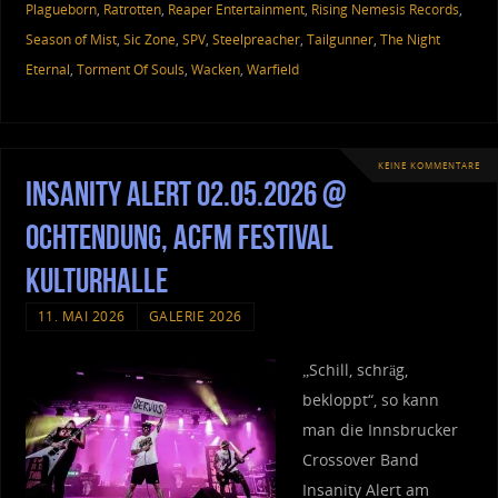
Plagueborn
,
Ratrotten
,
Reaper Entertainment
,
Rising Nemesis Records
,
Season of Mist
,
Sic Zone
,
SPV
,
Steelpreacher
,
Tailgunner
,
The Night
Eternal
,
Torment Of Souls
,
Wacken
,
Warfield
KEINE KOMMENTARE
Insanity Alert 02.05.2026 @
Ochtendung, ACFM Festival
Kulturhalle
11. MAI 2026
GALERIE 2026
„Schill, schräg,
bekloppt“, so kann
man die Innsbrucker
Crossover Band
Insanity Alert am