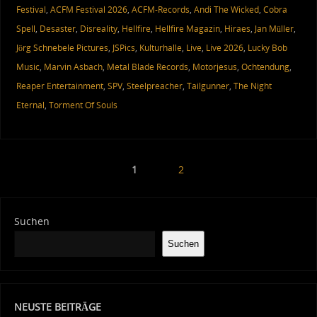
Festival
,
ACFM Festival 2026
,
ACFM-Records
,
Andi The Wicked
,
Cobra
Spell
,
Desaster
,
Disreality
,
Hellfire
,
Hellfire Magazin
,
Hiraes
,
Jan Müller
,
Jörg Schnebele Pictures
,
JSPics
,
Kulturhalle
,
Live
,
Live 2026
,
Lucky Bob
Music
,
Marvin Asbach
,
Metal Blade Records
,
Motorjesus
,
Ochtendung
,
Reaper Entertainment
,
SPV
,
Steelpreacher
,
Tailgunner
,
The Night
Eternal
,
Torment Of Souls
1
2
Suchen
Suchen
NEUSTE BEITRÄGE