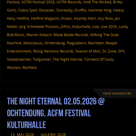
Festival
,
ACFM Festival 2026
,
ACFM-Records
,
Andi The Wicked
,
Britta
Görtz
,
Cobra Spell
,
Desaster
,
Disreality
,
Grufflo
,
Hammer King
,
Heavy
Kevy
,
Hellfire
,
Hellfire Magazin
,
Hiraes
,
Insanity Alert
,
Izzy Roxx
,
Jan
Müller
,
Jörg Schnebele Pictures
,
JSPics
,
Kulturhalle
,
Live
,
Live 2026
,
Lucky
Bob Music
,
Marvin Asbach
,
Metal Blade Records
,
Milking The Goat
Machine
,
Motorjesus
,
Ochtendung
,
Plagueborn
,
Ratrotten
,
Reaper
Entertainment
,
Rising Nemesis Records
,
Season of Mist
,
Sic Zone
,
SPV
,
Steelpreacher
,
Tailgunner
,
The Night Eternal
,
Torment Of Souls
,
Wacken
,
Warfield
KEINE KOMMENTARE
The Night Eternal 02.05.2026 @
Ochtendung, ACFM Festival
Kulturhalle
13. MAI 2026
GALERIE 2026