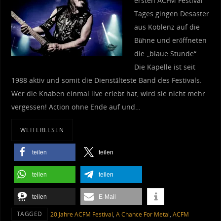
ersten ACFM Festival
Tages gingen Desaster
aus Koblenz auf die
Bühne und eröffneten
die „blaue Stunde“.
Die Kapelle ist seit
1988 aktiv und somit die Dienstälteste Band des Festivals.
Wer die Knaben einmal live erlebt hat, wird sie nicht mehr
vergessen! Action ohne Ende auf und…
WEITERLESEN
teilen
teilen
teilen
teilen
teilen
E-Mail
TAGGED
20 Jahre ACFM Festival
,
A Chance For Metal
,
ACFM