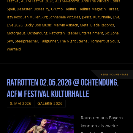
Festival
,
ACFM Festival 2026
,
ACFM-Records
,
Andi The Wicked
,
Cobra
Spell
,
Desaster
,
Disreality
,
Grufflo
,
Hellfire
,
Hellfire Magazin
,
Hiraes
,
Izzy Roxx
,
Jan Müller
,
Jörg Schnebele Pictures
,
JSPics
,
Kulturhalle
,
Live
,
Live 2026
,
Lucky Bob Music
,
Marvin Asbach
,
Metal Blade Records
,
Motorjesus
,
Ochtendung
,
Ratrotten
,
Reaper Entertainment
,
Sic Zone
,
SPV
,
Steelpreacher
,
Tailgunner
,
The Night Eternal
,
Torment Of Souls
,
Warfield
KEINE KOMMENTARE
Ratrotten 02.05.2026 @ Ochtendung,
ACFM Festival Kulturhalle
8. MAI 2026
GALERIE 2026
Ratrotten aus Bayern
konnten als zweite