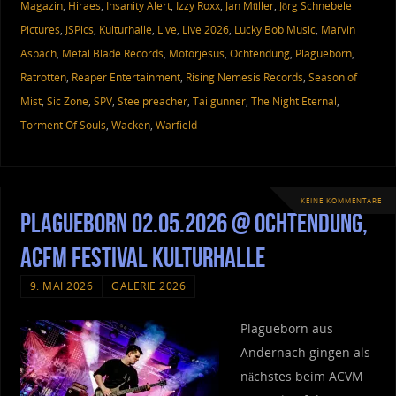
Magazin
,
Hiraes
,
Insanity Alert
,
Izzy Roxx
,
Jan Müller
,
Jörg Schnebele
Pictures
,
JSPics
,
Kulturhalle
,
Live
,
Live 2026
,
Lucky Bob Music
,
Marvin
Asbach
,
Metal Blade Records
,
Motorjesus
,
Ochtendung
,
Plagueborn
,
Ratrotten
,
Reaper Entertainment
,
Rising Nemesis Records
,
Season of
Mist
,
Sic Zone
,
SPV
,
Steelpreacher
,
Tailgunner
,
The Night Eternal
,
Torment Of Souls
,
Wacken
,
Warfield
KEINE KOMMENTARE
Plagueborn 02.05.2026 @ Ochtendung,
ACFM Festival Kulturhalle
9. MAI 2026
GALERIE 2026
Plagueborn aus
Andernach gingen als
nächstes beim ACVM