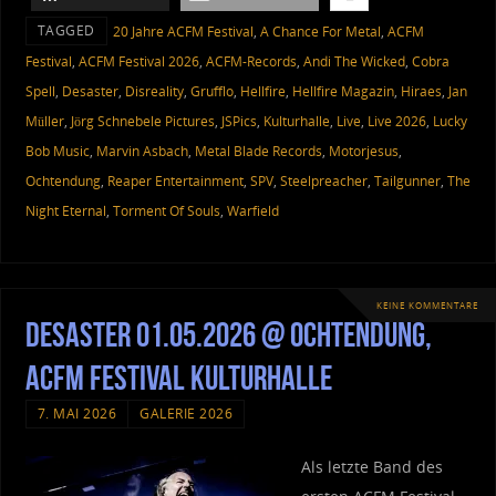
TAGGED
20 Jahre ACFM Festival
,
A Chance For Metal
,
ACFM
Festival
,
ACFM Festival 2026
,
ACFM-Records
,
Andi The Wicked
,
Cobra
Spell
,
Desaster
,
Disreality
,
Grufflo
,
Hellfire
,
Hellfire Magazin
,
Hiraes
,
Jan
Müller
,
Jörg Schnebele Pictures
,
JSPics
,
Kulturhalle
,
Live
,
Live 2026
,
Lucky
Bob Music
,
Marvin Asbach
,
Metal Blade Records
,
Motorjesus
,
Ochtendung
,
Reaper Entertainment
,
SPV
,
Steelpreacher
,
Tailgunner
,
The
Night Eternal
,
Torment Of Souls
,
Warfield
KEINE KOMMENTARE
Desaster 01.05.2026 @ Ochtendung,
ACFM Festival Kulturhalle
7. MAI 2026
GALERIE 2026
Als letzte Band des