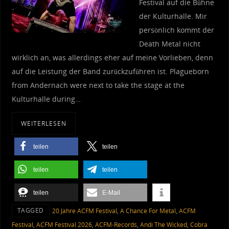
Festival auf die Bühne
der Kulturhalle. Mir
persönlich kommt der
Death Metal nicht
wirklich an, was allerdings eher auf meine Vorlieben, denn
auf die Leistung der Band zurückzuführen ist. Plagueborn
from Andernach were next to take the stage at the
Kulturhalle during…
WEITERLESEN
teilen
teilen
teilen
teilen
teilen
E-Mail
TAGGED
20 Jahre ACFM Festival
,
A Chance For Metal
,
ACFM
Festival
,
ACFM Festival 2026
,
ACFM-Records
,
Andi The Wicked
,
Cobra