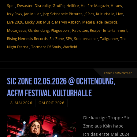
Spell
,
Desaster
,
Disreality
,
Grufflo
,
Hellfire
,
Hellfire Magazin
,
Hiraes
,
Izzy Roxx
,
Jan Müller
,
Jörg Schnebele Pictures
,
JSPics
,
Kulturhalle
,
Live
,
Live 2026
,
Lucky Bob Music
,
Marvin Asbach
,
Metal Blade Records
,
Motorjesus
,
Ochtendung
,
Plagueborn
,
Ratrotten
,
Reaper Entertainment
,
Rising Nemesis Records
,
Sic Zone
,
SPV
,
Steelpreacher
,
Tailgunner
,
The
Night Eternal
,
Torment Of Souls
,
Warfield
KEINE KOMMENTARE
Sic Zone 02.05.2026 @ Ochtendung,
ACFM Festival Kulturhalle
8. MAI 2026
GALERIE 2026
Die kauzige Truppe Sic
Zone aus Köln habe
ich das erste Mal 2024