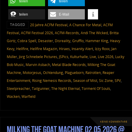
teilen
teilen
teilen
E-Mail
TAGGED
20 Jahre ACFM Festival
,
A Chance For Metal
,
ACFM
Festival
,
ACFM Festival 2026
,
ACFM-Records
,
Andi The Wicked
,
Britta
Görtz
,
Cobra Spell
,
Desaster
,
Disreality
,
Grufflo
,
Hammer King
,
Heavy
Kevy
,
Hellfire
,
Hellfire Magazin
,
Hiraes
,
Insanity Alert
,
Izzy Roxx
,
Jan
Müller
,
Jörg Schnebele Pictures
,
JSPics
,
Kulturhalle
,
Live
,
Live 2026
,
Lucky
Bob Music
,
Marvin Asbach
,
Metal Blade Records
,
Milking The Goat
Machine
,
Motorjesus
,
Ochtendung
,
Plagueborn
,
Ratrotten
,
Reaper
Entertainment
,
Rising Nemesis Records
,
Season of Mist
,
Sic Zone
,
SPV
,
Steelpreacher
,
Tailgunner
,
The Night Eternal
,
Torment Of Souls
,
Wacken
,
Warfield
KEINE KOMMENTARE
Milking The Goat Machine 02.05.2026 @