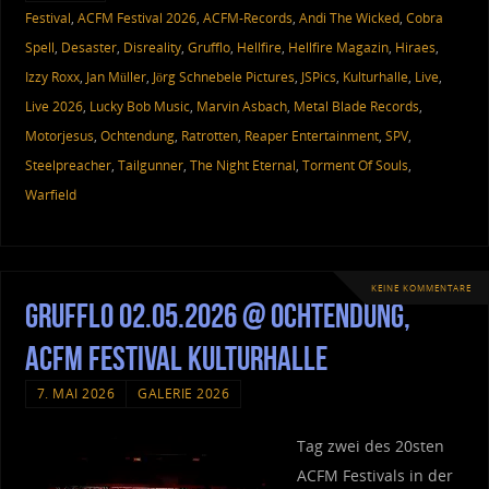
Festival
,
ACFM Festival 2026
,
ACFM-Records
,
Andi The Wicked
,
Cobra
Spell
,
Desaster
,
Disreality
,
Grufflo
,
Hellfire
,
Hellfire Magazin
,
Hiraes
,
Izzy Roxx
,
Jan Müller
,
Jörg Schnebele Pictures
,
JSPics
,
Kulturhalle
,
Live
,
Live 2026
,
Lucky Bob Music
,
Marvin Asbach
,
Metal Blade Records
,
Motorjesus
,
Ochtendung
,
Ratrotten
,
Reaper Entertainment
,
SPV
,
Steelpreacher
,
Tailgunner
,
The Night Eternal
,
Torment Of Souls
,
Warfield
KEINE KOMMENTARE
Grufflo 02.05.2026 @ Ochtendung,
ACFM Festival Kulturhalle
7. MAI 2026
GALERIE 2026
Tag zwei des 20sten
ACFM Festivals in der