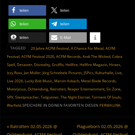
teilen
teilen
teilen
teilen
teilen
E-Mail
TAGGED
20 Jahre ACFM Festival
,
A Chance For Metal
,
ACFM
Festival
,
ACFM Festival 2026
,
ACFM-Records
,
Andi The Wicked
,
Cobra
Spell
,
Desaster
,
Disreality
,
Grufflo
,
Hellfire
,
Hellfire Magazin
,
Hiraes
,
Izzy Roxx
,
Jan Müller
,
Jörg Schnebele Pictures
,
JSPics
,
Kulturhalle
,
Live
,
Live 2026
,
Lucky Bob Music
,
Marvin Asbach
,
Metal Blade Records
,
Motorjesus
,
Ochtendung
,
Ratrotten
,
Reaper Entertainment
,
Sic Zone
,
SPV
,
Steelpreacher
,
Tailgunner
,
The Night Eternal
,
Torment Of Souls
,
Warfield
.
SPEICHERE IN DEINEN FAVORITEN DIESEN
PERMALINK
.
«
Ratrotten 02.05.2026 @
Plagueborn 02.05.2026 @
Ochtendung, ACFM Festival
Ochtendung, ACFM Festival