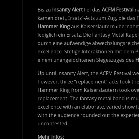
Bis zu
Insanity Alert
lief das
ACFM Festival
na
kamen drei „Ersatz“-Acts zum Zug, die das Fe
Hammer King
aus Kaiserslautern übernah
lediglich ein Ersatz. Die Fantasy Metal Kape
durch eine aufwendige abwechslungsreiche 
excellence. Stetige Interaktionen mit de
einem unangefochtenen Siegeszuges des
H
Up until Insanity Alert, the ACFM Festival w
however, three “replacement” acts took the 
Hammer King from Kaiserslautern took over
replacement. The fantasy metal band is mus
excellence with an elaborate, varied show 
with the audience rounded out the experie
uncontested.
Mehr Infos: