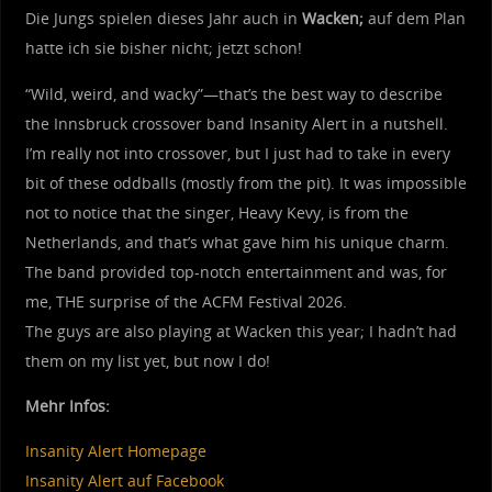
Die Jungs spielen dieses Jahr auch in
Wacken;
auf dem Plan
hatte ich sie bisher nicht; jetzt schon!
“Wild, weird, and wacky”—that’s the best way to describe
the Innsbruck crossover band Insanity Alert in a nutshell.
I’m really not into crossover, but I just had to take in every
bit of these oddballs (mostly from the pit). It was impossible
not to notice that the singer, Heavy Kevy, is from the
Netherlands, and that’s what gave him his unique charm.
The band provided top-notch entertainment and was, for
me, THE surprise of the ACFM Festival 2026.
The guys are also playing at Wacken this year; I hadn’t had
them on my list yet, but now I do!
Mehr Infos:
Insanity Alert Homepage
Insanity Alert auf Facebook