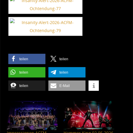
teilen
teilen
teilen
teilen
teilen
E-Mail
Impressionen ACFM
Hammer King 02.05.2026