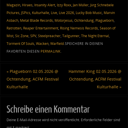
Magazin
,
Hiraes
,
Insanity Alert
,
Izzy Roxx
,
Jan Müller
,
Jörg Schnebele
Pictures
,
JSPics
,
Kulturhalle
,
Live
,
Live 2026
,
Lucky Bob Music
,
Marvin
Asbach
,
Metal Blade Records
,
Motorjesus
,
Ochtendung
,
Plagueborn
,
Ratrotten
,
Reaper Entertainment
,
Rising Nemesis Records
,
Season of
Mist
,
Sic Zone
,
SPV
,
Steelpreacher
,
Tailgunner
,
The Night Eternal
,
Torment Of Souls
,
Wacken
,
Warfield
.
SPEICHERE IN DEINEN
FAVORITEN DIESEN
PERMALINK
.
«
Plagueborn 02.05.2026 @
Hammer King 02.05.2026 @
Ochtendung, ACFM Festival
Ochtendung, ACFM Festival
Kulturhalle
Kulturhalle
»
Schreibe einen Kommentar
Deine E-Mail-Adresse wird nicht veröffentlicht.
Erforderliche Felder sind
mit
*
markiert