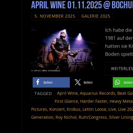
April Wine 01.11.2025 @ Boc
5. NOVEMBER 2025
GALERIE 2025
Ich habe die
1981 auf de
hatten sie K
Boden spiel
WEITERLE
teilen
teilen
teilen
April Wine
,
Aquarius Records
,
Beat Go
TAGGED
First Glance
,
Harder Faster
,
Heavy Meta
Pictures
,
Konzert
,
Krokus
,
Lettin Loose
,
Live
,
Live 20
Generation
,
Roy Nichol
,
RuhrCongress
,
Silver Linin