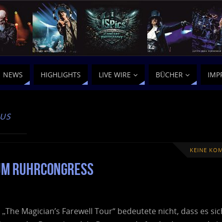
NEWS
HIGHLIGHTS
LIVE WIRE
BÜCHER
IMP
OUS
KEINE KO
hum RuhrCongress
„The Magician’s Farewell Tour“ bedeutete nicht, dass es si