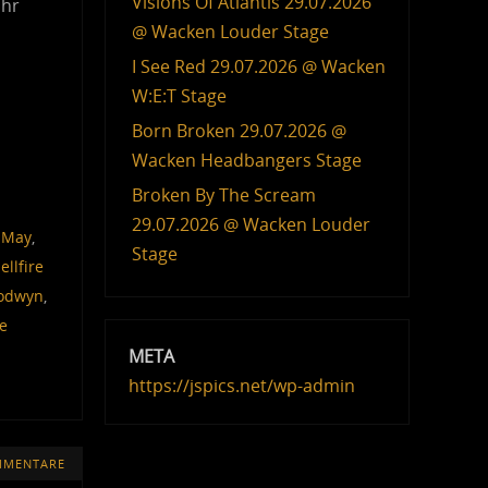
Visions Of Atlantis 29.07.2026
ahr
@ Wacken Louder Stage
I See Red 29.07.2026 @ Wacken
W:E:T Stage
Born Broken 29.07.2026 @
Wacken Headbangers Stage
Broken By The Scream
29.07.2026 @ Wacken Louder
 May
,
Stage
ellfire
odwyn
,
e
META
https://jspics.net/wp-admin
MMENTARE