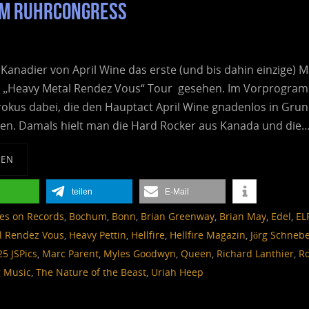
hum RuhrCongress
 Kanadier von April Wine das erste (und bis dahin einzige) M
r „Heavy Metal Rendez Vous“ Tour gesehen. Im Vorprogra
rokus dabei, die den Hauptact April Wine gnadenlos in Gru
ten. Damals hielt man die Hard Rocker aus Kanada und die
SEN
teilen
E-Mail
es on Records
,
Bochum
,
Bonn
,
Brian Greenway
,
Brian May
,
Edel
,
EL
l Rendez Vous
,
Heavy Pettin
,
Hellfire
,
Hellfire Magazin
,
Jörg Schnebe
25 JSPics
,
Marc Parent
,
Myles Goodwyn
,
Queen
,
Richard Lanthier
,
R
g Music
,
The Nature of the Beast
,
Uriah Heep