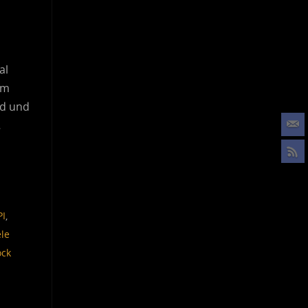
al
mm
nd und
…
PI
,
le
ock