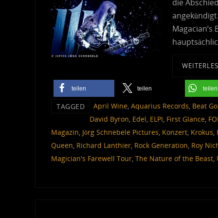
die Abschie
angekündigt.
Magacian’s B
hauptsächli
WEITERLE
teilen
teilen
teilen
April Wine
,
Aquarius Records
,
Beat Go
TAGGED
David Byron
,
Edel
,
ELPI
,
First Glance
,
FO
Magazin
,
Jörg Schnebele Pictures
,
Konzert
,
Krokus
,
Queen
,
Richard Lanthier
,
Rock Generation
,
Roy Nic
Magician's Farewell Tour
,
The Nature of the Beast
,