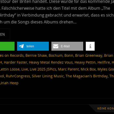
dstour der Briten handelt. Diese wurde für das kommende J
 Fälschlicherweise hatte ich den Titel mit dem Album „The
irthday“ in Verbindung gebracht und erwartet, dass es sich
ch um die Songs dieses Albums drehen…
SEN
teilen
E-Mail
es on Records
,
Bernie Shaw
,
Bochum
,
Bonn
,
Brian Greenway
,
Brian
H
,
Harder Faster
,
Heavy Metal Rendez Vous
,
Heavy Pettin
,
Hellfire
,
H
Lettin Loose
,
Live
,
Live 2025 JSPics
,
Marc Parent
,
Mick Box
,
Myles Go
hol
,
RuhrCongress
,
Silver Lining Music
,
The Magacian's Birthday
,
Th
Uriah Heep
KEINE KO