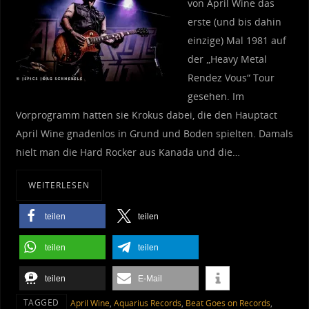
von April Wine das
erste (und bis dahin
einzige) Mal 1981 auf
der „Heavy Metal
Rendez Vous“ Tour
gesehen. Im
Vorprogramm hatten sie Krokus dabei, die den Hauptact
April Wine gnadenlos in Grund und Boden spielten. Damals
hielt man die Hard Rocker aus Kanada und die…
WEITERLESEN
teilen
teilen
teilen
teilen
teilen
E-Mail
TAGGED
April Wine
,
Aquarius Records
,
Beat Goes on Records
,