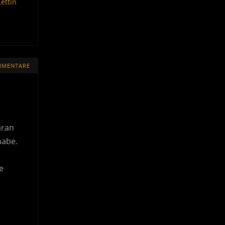
Lettin
MMENTARE
aran
habe.
e