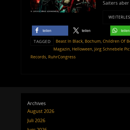
Saiters aber
WEITERLE
teilen
teilen
teilen
Beast In Black
,
Bochum
,
Children Of 
TAGGED
Magazin
,
Helloween
,
Jörg Schnebele Pic
Records
,
RuhrCongress
Archives
August 2026
Juli 2026
Juni 2026