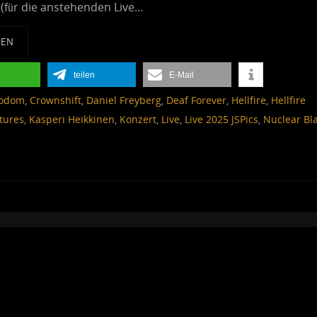
 (für die anstehenden Live…
SEN
teilen
E-Mail
Bodom
,
Crownshift
,
Daniel Freyberg
,
Deaf Forever
,
Hellfire
,
Hellfire
tures
,
Kasperi Heikkinen
,
Konzert
,
Live
,
Live 2025 JSPics
,
Nuclear Bl