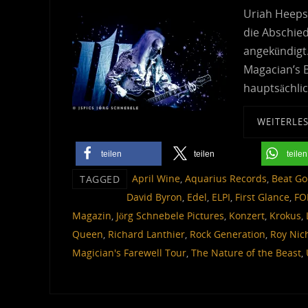
Uriah Heeps 
die Abschie
angekündigt.
Magacian’s B
hauptsächli
WEITERLE
teilen
teilen
teilen
April Wine
,
Aquarius Records
,
Beat Go
TAGGED
David Byron
,
Edel
,
ELPI
,
First Glance
,
FO
Magazin
,
Jörg Schnebele Pictures
,
Konzert
,
Krokus
,
Queen
,
Richard Lanthier
,
Rock Generation
,
Roy Nic
Magician's Farewell Tour
,
The Nature of the Beast
,