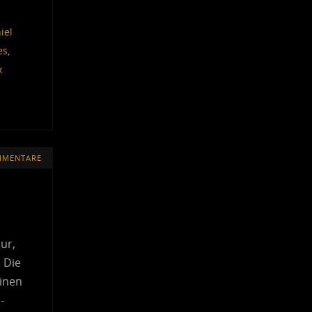
iel
es
,
x
MMENTARE
ur,
 Die
kinen
-