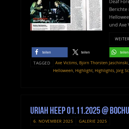
Deaf Fore
Berichte 
Hellowee
und Axe 
WEITE
teilen
teilen
teilen
Axe Victims
,
Björn Thorsten Jaschinski
TAGGED
Helloween
,
Highlight
,
Highlights
,
Jörg S
Uriah Heep 01.11.2025 @ Boc
6. NOVEMBER 2025
GALERIE 2025