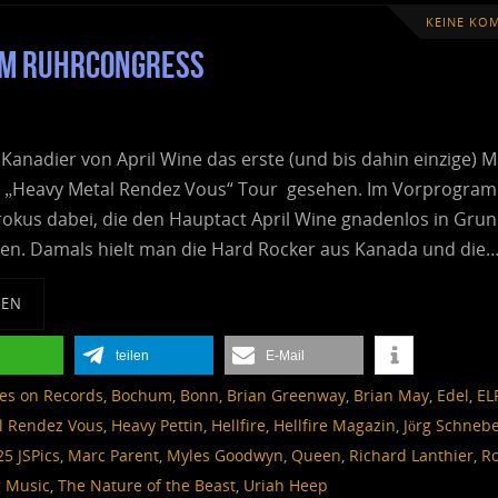
KEINE KO
hum RuhrCongress
 Kanadier von April Wine das erste (und bis dahin einzige) M
r „Heavy Metal Rendez Vous“ Tour gesehen. Im Vorprogra
rokus dabei, die den Hauptact April Wine gnadenlos in Gru
ten. Damals hielt man die Hard Rocker aus Kanada und die
SEN
teilen
E-Mail
es on Records
,
Bochum
,
Bonn
,
Brian Greenway
,
Brian May
,
Edel
,
EL
l Rendez Vous
,
Heavy Pettin
,
Hellfire
,
Hellfire Magazin
,
Jörg Schnebe
25 JSPics
,
Marc Parent
,
Myles Goodwyn
,
Queen
,
Richard Lanthier
,
R
g Music
,
The Nature of the Beast
,
Uriah Heep