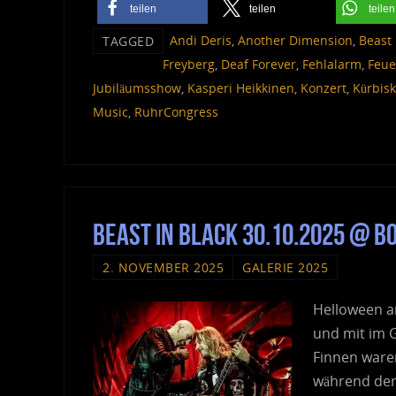
teilen
teilen
teilen
Andi Deris
,
Another Dimension
,
Beast 
TAGGED
Freyberg
,
Deaf Forever
,
Fehlalarm
,
Feue
Jubiläumsshow
,
Kasperi Heikkinen
,
Konzert
,
Kürbis
Music
,
RuhrCongress
Beast In Black 30.10.2025 @ 
2. NOVEMBER 2025
GALERIE 2025
Helloween an
und mit im G
Finnen waren
während der