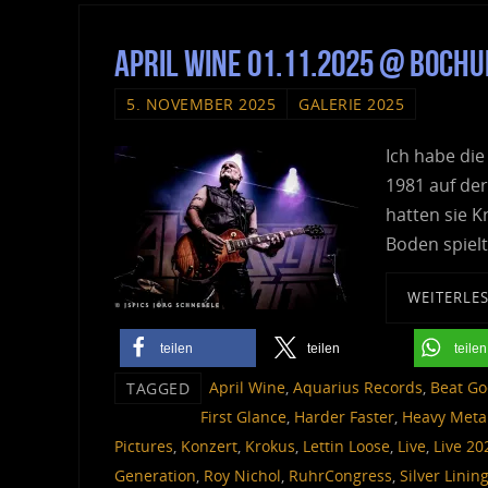
April Wine 01.11.2025 @ Boc
5. NOVEMBER 2025
GALERIE 2025
Ich habe die
1981 auf de
hatten sie K
Boden spiel
WEITERLE
teilen
teilen
teilen
April Wine
,
Aquarius Records
,
Beat Go
TAGGED
First Glance
,
Harder Faster
,
Heavy Meta
Pictures
,
Konzert
,
Krokus
,
Lettin Loose
,
Live
,
Live 20
Generation
,
Roy Nichol
,
RuhrCongress
,
Silver Linin