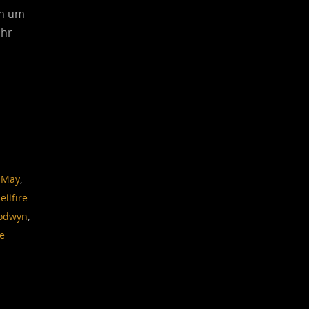
ch um
ahr
 May
,
ellfire
odwyn
,
e