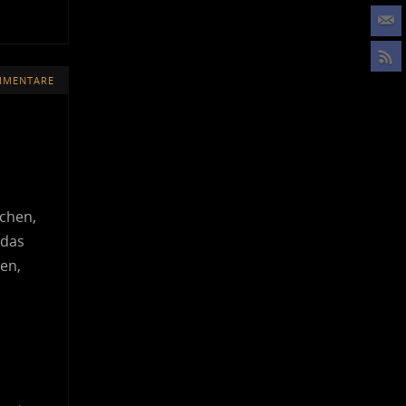
MMENTARE
,
uchen,
 das
uen,