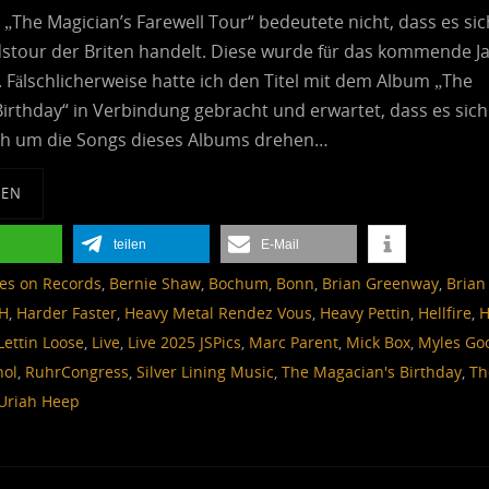
„The Magician’s Farewell Tour“ bedeutete nicht, dass es si
dstour der Briten handelt. Diese wurde für das kommende J
 Fälschlicherweise hatte ich den Titel mit dem Album „The
irthday“ in Verbindung gebracht und erwartet, dass es sich
ch um die Songs dieses Albums drehen…
SEN
teilen
E-Mail
es on Records
,
Bernie Shaw
,
Bochum
,
Bonn
,
Brian Greenway
,
Brian
H
,
Harder Faster
,
Heavy Metal Rendez Vous
,
Heavy Pettin
,
Hellfire
,
H
Lettin Loose
,
Live
,
Live 2025 JSPics
,
Marc Parent
,
Mick Box
,
Myles Go
hol
,
RuhrCongress
,
Silver Lining Music
,
The Magacian's Birthday
,
Th
Uriah Heep