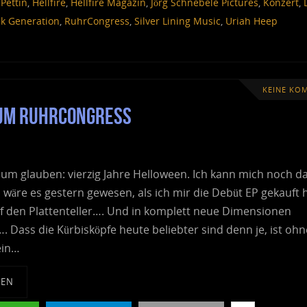
Pettin
,
Hellfire
,
Hellfire Magazin
,
Jörg Schnebele Pictures
,
Konzert
,
k Generation
,
RuhrCongress
,
Silver Lining Music
,
Uriah Heep
KEINE KO
hum RuhrCongress
aum glauben: vierzig Jahre Helloween. Ich kann mich noch d
s wäre es gestern gewesen, als ich mir die Debüt EP gekauft 
f den Plattenteller…. Und in komplett neue Dimensionen
…. Dass die Kürbisköpfe heute beliebter sind denn je, ist ohn
ein…
SEN