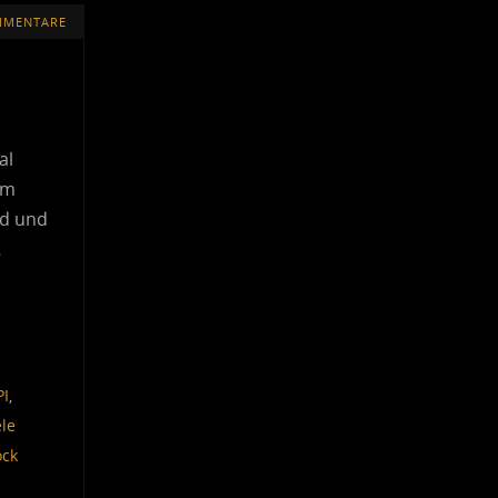
MMENTARE
al
mm
nd und
…
PI
,
le
ock