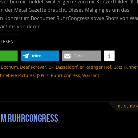
ver bei mir meldet, weil er gerne von mir Konzertbilder für 
in der Metal Gazette braucht. Dieses Mal ging es um das
n Konzert im Bochumer RuhrCongress sowie Shots von Wa
Victims von deren…
RLESEN
teilen
E-Mail
,
Bochum
,
Deaf Forever
,
DF
,
Düsseldorf
,
er Ratinger Hof
,
Götz Kühn
chnebele Pictures
,
JSPics
,
RuhrCongress
,
Warrant
KEINE KO
hum RuhrCongress