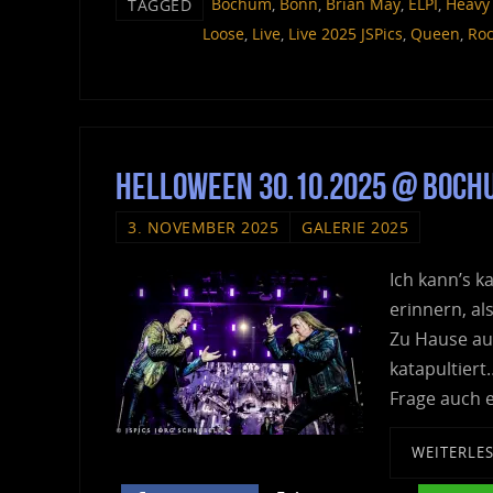
Bochum
,
Bonn
,
Brian May
,
ELPI
,
Heavy 
TAGGED
Loose
,
Live
,
Live 2025 JSPics
,
Queen
,
Roc
Helloween 30.10.2025 @ Boc
3. NOVEMBER 2025
GALERIE 2025
Ich kann’s k
erinnern, al
Zu Hause au
katapultiert
Frage auch 
WEITERLE