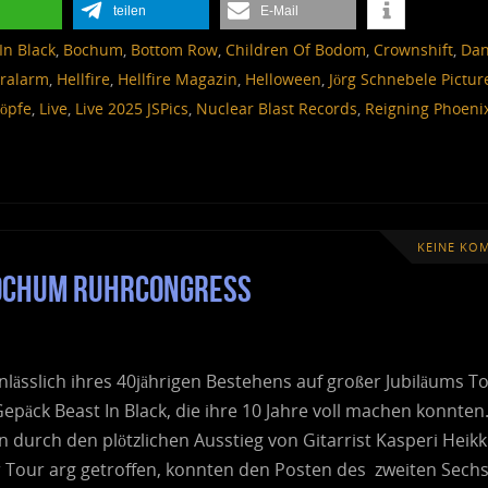
teilen
E-Mail
In Black
,
Bochum
,
Bottom Row
,
Children Of Bodom
,
Crownshift
,
Dan
ralarm
,
Hellfire
,
Hellfire Magazin
,
Helloween
,
Jörg Schnebele Pictur
köpfe
,
Live
,
Live 2025 JSPics
,
Nuclear Blast Records
,
Reigning Phoeni
KEINE KO
Bochum RuhrCongress
lässlich ihres 40jährigen Bestehens auf großer Jubiläums To
epäck Beast In Black, die ihre 10 Jahre voll machen konnten.
 durch den plötzlichen Ausstieg von Gitarrist Kasperi Heik
 Tour arg getroffen, konnten den Posten des zweiten Sechs