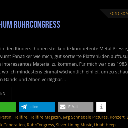
KEINE KO
ochum RuhrCongress
 in den Kinderschuhen steckende kompetente Metal Presse
wurst Fanatiker wie mich, gut sortierte Plattenläden aufzus
 interessantes Material zu kommen. Für mich war das 1983
, wo ich mindestens einmal wöchentlich einlief, um zu scha
n Bands und Alben verfügbar…
SEN
teilen
E-Mail
Pettin
,
Hellfire
,
Hellfire Magazin
,
Jörg Schnebele Pictures
,
Konzert
,
k Generation
,
RuhrCongress
,
Silver Lining Music
,
Uriah Heep