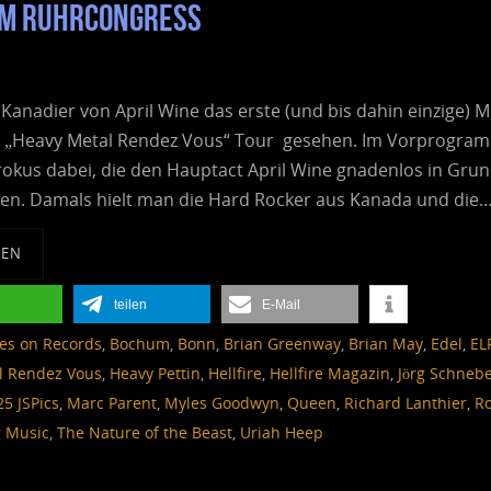
hum RuhrCongress
 Kanadier von April Wine das erste (und bis dahin einzige) M
r „Heavy Metal Rendez Vous“ Tour gesehen. Im Vorprogra
rokus dabei, die den Hauptact April Wine gnadenlos in Gru
ten. Damals hielt man die Hard Rocker aus Kanada und die
SEN
teilen
E-Mail
es on Records
,
Bochum
,
Bonn
,
Brian Greenway
,
Brian May
,
Edel
,
EL
l Rendez Vous
,
Heavy Pettin
,
Hellfire
,
Hellfire Magazin
,
Jörg Schnebe
25 JSPics
,
Marc Parent
,
Myles Goodwyn
,
Queen
,
Richard Lanthier
,
R
g Music
,
The Nature of the Beast
,
Uriah Heep