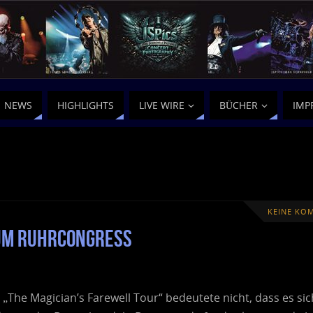
NEWS
HIGHLIGHTS
LIVE WIRE
BÜCHER
IMP
KEINE KO
hum RuhrCongress
„The Magician’s Farewell Tour“ bedeutete nicht, dass es si