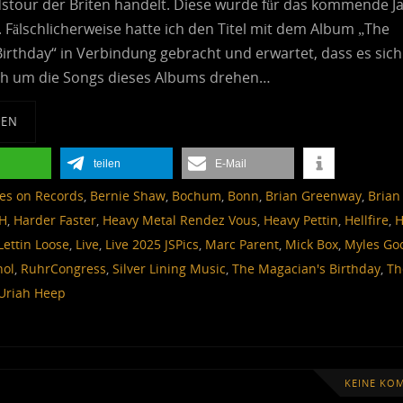
dstour der Briten handelt. Diese wurde für das kommende J
 Fälschlicherweise hatte ich den Titel mit dem Album „The
irthday“ in Verbindung gebracht und erwartet, dass es sich
ch um die Songs dieses Albums drehen…
SEN
teilen
E-Mail
es on Records
,
Bernie Shaw
,
Bochum
,
Bonn
,
Brian Greenway
,
Brian
H
,
Harder Faster
,
Heavy Metal Rendez Vous
,
Heavy Pettin
,
Hellfire
,
H
Lettin Loose
,
Live
,
Live 2025 JSPics
,
Marc Parent
,
Mick Box
,
Myles Go
hol
,
RuhrCongress
,
Silver Lining Music
,
The Magacian's Birthday
,
Th
Uriah Heep
KEINE KO