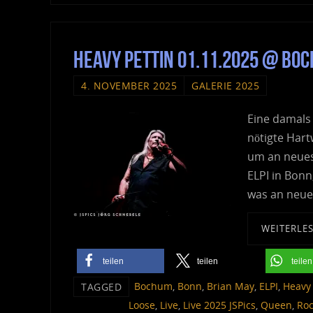
Heavy Pettin 01.11.2025 @ B
4. NOVEMBER 2025
GALERIE 2025
Eine damals
nötigte Hart
um an neues
ELPI in Bonn
was an neue
WEITERLE
teilen
teilen
teilen
Bochum
,
Bonn
,
Brian May
,
ELPI
,
Heavy 
TAGGED
Loose
,
Live
,
Live 2025 JSPics
,
Queen
,
Roc