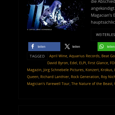
die Abschie
angekündigt.
Magacian’s B
hauptsächli
WEITERLE
teilen
teilen
teilen
April Wine
,
Aquarius Records
,
Beat Go
TAGGED
David Byron
,
Edel
,
ELPI
,
First Glance
,
FO
Magazin
,
Jörg Schnebele Pictures
,
Konzert
,
Krokus
,
Queen
,
Richard Lanthier
,
Rock Generation
,
Roy Nic
Magician's Farewell Tour
,
The Nature of the Beast
,