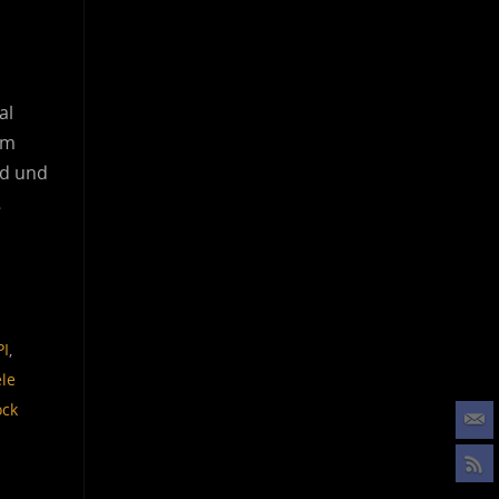
al
mm
nd und
…
PI
,
le
ock