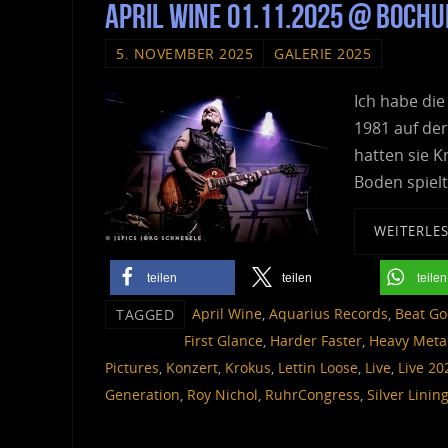
April Wine 01.11.2025 @ Boc
5. NOVEMBER 2025
GALERIE 2025
Ich habe die
1981 auf de
hatten sie K
Boden spiel
WEITERLE
teilen
teilen
teilen
April Wine
,
Aquarius Records
,
Beat Go
TAGGED
First Glance
,
Harder Faster
,
Heavy Meta
Pictures
,
Konzert
,
Krokus
,
Lettin Loose
,
Live
,
Live 20
Generation
,
Roy Nichol
,
RuhrCongress
,
Silver Linin