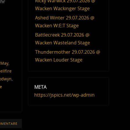
Ricky Warwick 29.07.2026 @
ahr
Wacken Wackinger Stage
Ashed Winter 29.07.2026 @
Wacken W:E:T Stage
Battlecreek 29.07.2026 @
Wacken Wasteland Stage
Thundermother 29.07.2026 @
Wacken Louder Stage
 May
,
ellfire
odwyn
,
META
e
https://jspics.net/wp-admin
MMENTARE