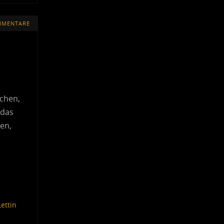
MMENTARE
,
uchen,
 das
uen,
Lettin