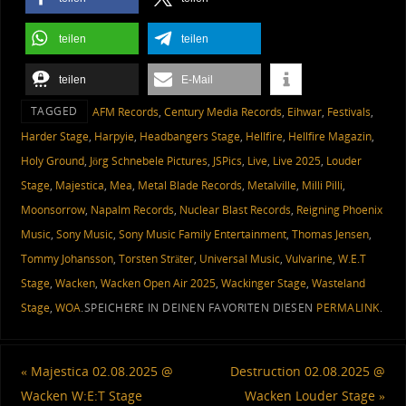
teilen
teilen
teilen
E-Mail
TAGGED
AFM Records
,
Century Media Records
,
Eihwar
,
Festivals
,
Harder Stage
,
Harpyie
,
Headbangers Stage
,
Hellfire
,
Hellfire Magazin
,
Holy Ground
,
Jörg Schnebele Pictures
,
JSPics
,
Live
,
Live 2025
,
Louder
Stage
,
Majestica
,
Mea
,
Metal Blade Records
,
Metalville
,
Milli Pilli
,
Moonsorrow
,
Napalm Records
,
Nuclear Blast Records
,
Reigning Phoenix
Music
,
Sony Music
,
Sony Music Family Entertainment
,
Thomas Jensen
,
Tommy Johansson
,
Torsten Sträter
,
Universal Music
,
Vulvarine
,
W.E.T
Stage
,
Wacken
,
Wacken Open Air 2025
,
Wackinger Stage
,
Wasteland
Stage
,
WOA
.
SPEICHERE IN DEINEN FAVORITEN DIESEN
PERMALINK
.
«
Majestica 02.08.2025 @
Destruction 02.08.2025 @
Wacken W:E:T Stage
Wacken Louder Stage
»