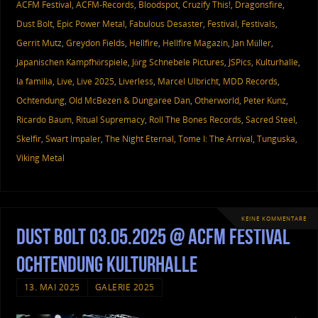
ACFM Festival
,
ACFM-Records
,
Bloodspot
,
Cruzify This!
,
Dragonsfire
,
Dust Bolt
,
Epic Power Metal
,
Fabulous Desaster
,
Festival
,
Festivals
,
Gerrit Mutz
,
Greydon Fields
,
Hellfire
,
Hellfire Magazin
,
Jan Müller
,
Japanischen Kampfhörspiele
,
Jörg Schnebele Pictures
,
JSPics
,
Kulturhalle
,
la familia
,
Live
,
Live 2025
,
Liverless
,
Marcel Ulbricht
,
MDD Records
,
Ochtendung
,
Old McBezen & Dungaree Dan
,
Otherworld
,
Peter Kunz
,
Ricardo Baum
,
Ritual Supremacy
,
Roll The Bones Records
,
Sacred Steel
,
Skelfir
,
Swart Impaler
,
The Night Eternal
,
Tome I: The Arrival
,
Tunguska
,
Viking Metal
KEINE KOMMENTARE
Dust Bolt 03.05.2025 @ ACFM Festival
Ochtendung Kulturhalle
13. MAI 2025
GALERIE 2025