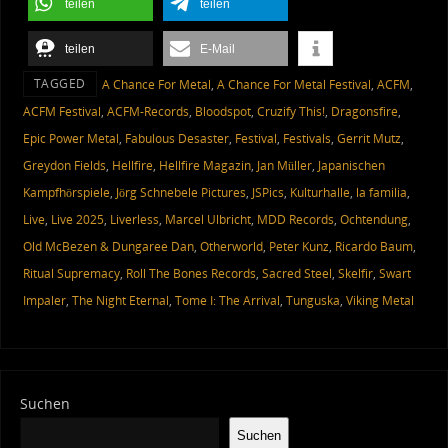
teilen
teilen
teilen
E-Mail
TAGGED
A Chance For Metal
,
A Chance For Metal Festival
,
ACFM
,
ACFM Festival
,
ACFM-Records
,
Bloodspot
,
Cruzify This!
,
Dragonsfire
,
Epic Power Metal
,
Fabulous Desaster
,
Festival
,
Festivals
,
Gerrit Mutz
,
Greydon Fields
,
Hellfire
,
Hellfire Magazin
,
Jan Müller
,
Japanischen
Kampfhörspiele
,
Jörg Schnebele Pictures
,
JSPics
,
Kulturhalle
,
la familia
,
Live
,
Live 2025
,
Liverless
,
Marcel Ulbricht
,
MDD Records
,
Ochtendung
,
Old McBezen & Dungaree Dan
,
Otherworld
,
Peter Kunz
,
Ricardo Baum
,
Ritual Supremacy
,
Roll The Bones Records
,
Sacred Steel
,
Skelfir
,
Swart
Impaler
,
The Night Eternal
,
Tome I: The Arrival
,
Tunguska
,
Viking Metal
Suchen
Suchen