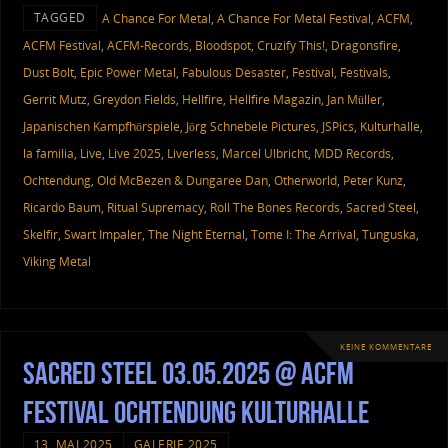
TAGGED
A Chance For Metal
,
A Chance For Metal Festival
,
ACFM
,
ACFM Festival
,
ACFM-Records
,
Bloodspot
,
Cruzify This!
,
Dragonsfire
,
Dust Bolt
,
Epic Power Metal
,
Fabulous Desaster
,
Festival
,
Festivals
,
Gerrit Mutz
,
Greydon Fields
,
Hellfire
,
Hellfire Magazin
,
Jan Müller
,
Japanischen Kampfhörspiele
,
Jörg Schnebele Pictures
,
JSPics
,
Kulturhalle
,
la familia
,
Live
,
Live 2025
,
Liverless
,
Marcel Ulbricht
,
MDD Records
,
Ochtendung
,
Old McBezen & Dungaree Dan
,
Otherworld
,
Peter Kunz
,
Ricardo Baum
,
Ritual Supremacy
,
Roll The Bones Records
,
Sacred Steel
,
Skelfir
,
Swart Impaler
,
The Night Eternal
,
Tome I: The Arrival
,
Tunguska
,
Viking Metal
KEINE KOMMENTARE
Sacred Steel 03.05.2025 @ ACFM
Festival Ochtendung Kulturhalle
13. MAI 2025
GALERIE 2025