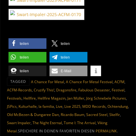
teilen
teilen
teilen
teilen
teilen
E-Mail
TAGGED
A Chance For Metal
,
A Chance For Metal Festival
,
ACFM
,
ACFM-Records
,
Cruzify This!
,
Dragonsfire
,
Fabulous Desaster
,
Festival
,
Festivals
,
Hellfire
,
Hellfire Magazin
,
Jan Müller
,
Jörg Schnebele Pictures
,
JSPics
,
Kulturhalle
,
la familia
,
Live
,
Live 2025
,
MDD Records
,
Ochtendung
,
Old McBezen & Dungaree Dan
,
Ricardo Baum
,
Sacred Steel
,
Skelfir
,
Swart Impaler
,
The Night Eternal
,
Tome I: The Arrival
,
Viking
Metal
.
SPEICHERE IN DEINEN FAVORITEN DIESEN
PERMALINK
.