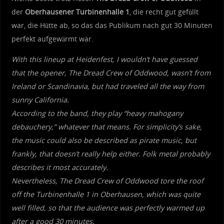
der
Oberhausener Turbinenhalle 1
, die recht gut gefüllt
war, die Hütte ab, so das das Publikum nach gut 30 Minuten
perfekt aufgewärmt war.
With this lineup at Heidenfest, I wouldn’t have guessed
that the opener, The Dread Crew of Oddwood, wasn’t from
Ireland or Scandinavia, but had traveled all the way from
sunny California.
According to the band, they play “heavy mahogany
debauchery,” whatever that means. For simplicity’s sake,
the music could also be described as pirate music, but
frankly, that doesn’t really help either. Folk metal probably
describes it most accurately.
Nevertheless, The Dread Crew of Oddwood tore the roof
off the Turbinenhalle 1 in Oberhausen, which was quite
well filled, so that the audience was perfectly warmed up
after a good 30 minutes.