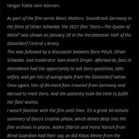
länger hätte sein können.
As part of the film series Music Matters: Soundtrack Germany in
the films of Oliver Schwabe, the 2021 film “Doro—The Queen of
Metal” was shown on January 28 in the Herzkammer Hall of the
Düsseldorf Central Library.
This was followed by a discussion between Doro Pesch, Oliver
Schwabe, and moderator Sven-André Dreyer. Afterwards, fans in
attendance had the opportunity to ask Doro questions, take
selfies, and get lots of autographs from the Düsseldorf native.
Once again, lots of die-hard fans traveled from Germany and
abroad to meet Doro. And she patiently took the time to fulfill
her fans‘ wishes.
I wasn’t familiar with the film until then. It’s a great 60-minute
summary of Doro’s creative phase, which delves deep into the
film archives in places. Andre Olbrich and Hansi Kürsch from
Blind Guardian had their say, as did Klaus Meine from the