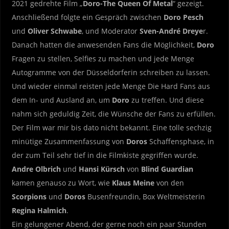
2021 gedrehte Film „
Doro-The Queen Of Metal
“ gezeigt.
Anschließend folgte ein Gespräch zwischen
Doro Pesch
und
Oliver Schwabe
, und Moderator
Sven-André Dreye
r.
Danach hatten die anwesenden Fans die Möglichkeit,
Doro
Fragen zu stellen, Selfies zu machen und jede Menge
Autogramme von der Düsseldorferin schreiben zu lassen.
Und wieder einmal reisten jede Menge Die Hard Fans aus
dem In- und Ausland an, um
Doro
zu treffen. Und diese
nahm sich geduldig Zeit, die Wünsche der Fans zu erfüllen.
Der Film war mir bis dato nicht bekannt. Eine tolle sechzig
minütige Zusammenfassung von
Doros
Schaffensphase, in
der zum Teil sehr tief in die Filmkiste gegriffen wurde.
Andre Olbrich
und
Hansi Kürsch
von
Blind Guardian
kamen genauso zu Wort, wie
Klaus Meine
von den
Scorpions
und
Doros
Busenfreundin, Box Weltmeisterin
Regina Halmich
.
Ein gelungener Abend, der gerne noch ein paar Stunden