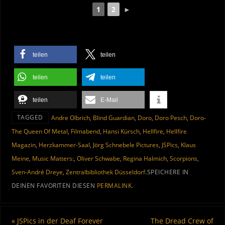
1
2
►
teilen
teilen
teilen
teilen
teilen
E-Mail
TAGGED
Andre Olbrich
,
Blind Guardian
,
Doro
,
Doro Pesch
,
Doro-
The Queen Of Metal
,
Filmabend
,
Hansi Kürsch
,
Hellfire
,
Hellfire
Magazin
,
Herzkammer-Saal
,
Jörg Schnebele Pictures
,
JSPics
,
Klaus
Meine
,
Music Matters:
,
Oliver Schwabe
,
Regina Halmich
,
Scorpions
,
Sven-André Dreye
,
Zentralbibliothek Düsseldorf
.
SPEICHERE IN
DEINEN FAVORITEN DIESEN
PERMALINK
.
«
JSPics in der Deaf Forever
The Dread Crew of