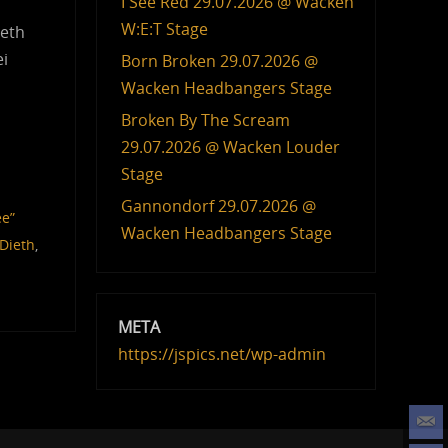
I See Red 29.07.2026 @ Wacken
W:E:T Stage
ieth
i
Born Broken 29.07.2026 @
Wacken Headbangers Stage
Broken By The Scream
29.07.2026 @ Wacken Louder
Stage
Gannondorf 29.07.2026 @
ee”
Wacken Headbangers Stage
Dieth
,
META
https://jspics.net/wp-admin