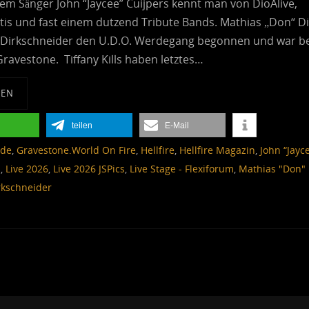
em Sänger John “Jaycee” Cuijpers kennt man von DioAlive,
tis und fast einem dutzend Tribute Bands. Mathias „Don“ D
 Dirkschneider den U.D.O. Werdegang begonnen und war be
ravestone. Tiffany Kills haben letztes…
SEN
teilen
E-Mail
ade
,
Gravestone.World On Fire
,
Hellfire
,
Hellfire Magazin
,
John “Jayc
s
,
Live 2026
,
Live 2026 JSPics
,
Live Stage - Flexiforum
,
Mathias "Don" 
rkschneider