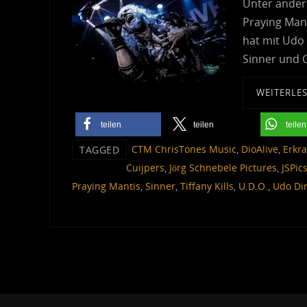
Unter ander
Praying Man
hat mit Udo
Sinner und G
WEITERLE
teilen
teilen
teilen
CTM ChrisTones Music
,
DioAlive
,
Erkr
TAGGED
Cuijpers
,
Jörg Schnebele Pictures
,
JSPic
Praying Mantis
,
Sinner
,
Tiffany Kills
,
U.D.O.
,
Udo Di