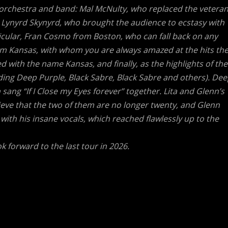
e orchestra and band: Mal McNulty, who replaced the vetera
 Lynyrd Skynyrd, who brought the audience to ecstasy with
cular, Fran Cosmo from Boston, who can fall back on any
rom Kansas, with whom you are always amazed at the hits th
d with the name Kansas, and finally, as the highlights of the
ding Deep Purple, Black Sabre, Black Sabre and others). De
sang “If I Close my Eyes forever” together. Lita and Glenn’s
ieve that the two of them are no longer twenty, and Glenn
ith his insane vocals, which reached flawlessly up to the
k forward to the last tour in 2026.