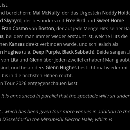
 ist.
and bereichern:
Mal McNulty
, der das Urgestein
Noddy Hold
rd Skynyrd
, der besonders mit
Free Bird
und
Sweet Home
,
Fran Cosmo
von
Boston
, der auf jede Menge Hits seiner B
as
, bei dem man immer wieder erstaunt ist, welche Hits die
amen
Kansas
direkt verbinden würde, und schließlich als
nn Hughes
(u.a.
Deep Purple, Black Sabbath
). Beide sangen „
s von
Lita
und
Glenn
über jeden Zweifel erhaben! Man glaubt
 sind, und besonders
Glenn Hughes
besticht mal wieder mit
 bis in die höchsten Höhen reicht.
en Tour 2026 entgegenschauen lässt.
 it is announced in parallel that the spectacle will run under
C, which has been given four more venues in addition to the
n Düsseldorf in the Mitsubishi Electric Halle, which is