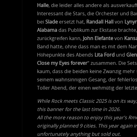
Halle
, die leider alles andere als ausverkauft
Interessant die Stars, die Orchester und B
bei
Slade
ersetzt hat,
Randall Hall
von
Lyny
Alabama
das Publikum zur Ekstase brachte
zurückgreifen kann,
John Elefante
von
Kans
Band hatte, ohne dass man es mit dem N
Höhepunkte des Abends
Lita Ford
und
Gle
Close my Eyes forever
“ zusammen. Die Set
kaum, dass die beiden keine Zwanzig mehr
seinem wahnsinnigen Gesang, der fehlerlos
Toller Abend, der einen wehmütig der letzt
While Rock meets Classic 2025 is on its way,
this banner for the last time in 2026.
All the more reason to enjoy this year’s Rm
originally planned 9 cities. This year again i
unfortunately anything but sold out.