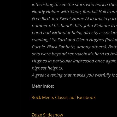
Interesting to see the stars who enrich th
Noddy Holder with Slade, Randall Hall from
Free Bird and Sweet Home Alabama in parti
number of his band’s hits, John Elefante f
band had without it being directly associate
evening, Lita Ford and Glenn Hughes (inclu
Purple, Black Sabbath, among others). Both 
sets were beyond reproach! It’s hard to bel
Hughes in particular impressed once again w
highest heights.
A great evening that makes you wistfully loo
Mehr Infos:
Rock Meets Classic auf Facebook
Zeige Slideshow