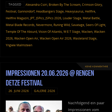
TAGGED
Alexandra Cséri
,
Broken By The Scream
,
Crimson Glory
,
Festival
,
Gannondorf
,
Headbangers Stage
,
Heavysaurus
,
Hellfire
,
Hellfire Magazin
,
JPT
,
JSPics
,
JSPics 2026
,
Louder Stage
,
Metal Battle
,
Metal Blade Records
,
Nevermore
,
Runing Wild
,
Savatage
,
Seers Of Light
,
Temple Of The Absurd
,
Vision Of Atlantis
,
W:E:T Stage
,
Wacken
,
Wacken
2026
,
Wacken Open Air
,
Wacken Open Air 2026
,
Wasteland Stage
,
Yngwie Malmsteen
KEINE KOMMENTARE
Impressionen 20.06.2026 @ Rengen
Detze Festival
26. JUNI 2026
GALERIE 2026
Nachfolgend ein paar
Impressionen vom