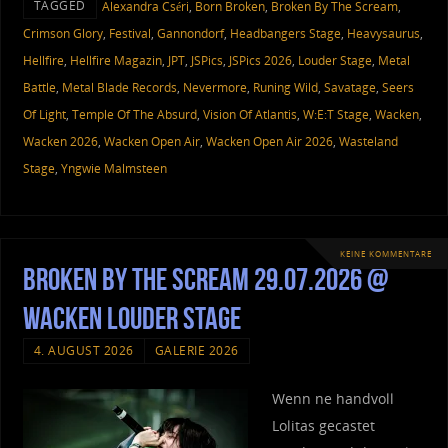
TAGGED
Alexandra Cséri
,
Born Broken
,
Broken By The Scream
,
Crimson Glory
,
Festival
,
Gannondorf
,
Headbangers Stage
,
Heavysaurus
,
Hellfire
,
Hellfire Magazin
,
JPT
,
JSPics
,
JSPics 2026
,
Louder Stage
,
Metal
Battle
,
Metal Blade Records
,
Nevermore
,
Runing Wild
,
Savatage
,
Seers
Of Light
,
Temple Of The Absurd
,
Vision Of Atlantis
,
W:E:T Stage
,
Wacken
,
Wacken 2026
,
Wacken Open Air
,
Wacken Open Air 2026
,
Wasteland
Stage
,
Yngwie Malmsteen
KEINE KOMMENTARE
Broken By The Scream 29.07.2026 @
Wacken Louder Stage
4. AUGUST 2026
GALERIE 2026
Wenn ne handvoll
Lolitas gecastet