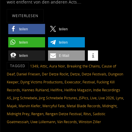
weit entfernt von den anderen Acts….
WEITERLESEN
teilen
teilen
teilen
teilen
teilen
E-Mail
TAGGED
1349
,
Attic
,
Aura Noir
,
Breaking the Chains
,
Cause of
Deaf
,
Daniel Friesen
,
Der Detze Rockt
,
Detze
,
Detze Festivals
,
Dungeon
Keeper
,
Dying Victims Productions
,
Exxecutor
,
Festival
,
Fucking Kill
Records
,
Hannes Ruhland
,
Hellfire
,
Hellfire Magazin
,
Indie Recordings
AS
,
Jörg Schnebele
,
Jörg Schnebele Pictures
,
JSPics
,
Live
,
Live 2026
,
Lynx
,
Majak
,
Marvin Kiefer
,
Mercyful Fate
,
Metal Blade Records
,
Midnight
,
Midnight Prey
,
Rengen
,
Rengen Detze Festival
,
Ritvs
,
Sadistic
Goatmessiah
,
Uwe Löllemann
,
Ván Records
,
Winston Ziller