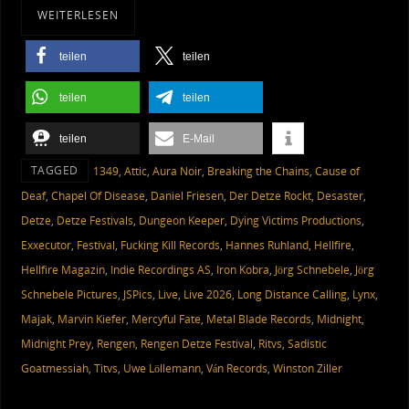
WEITERLESEN
teilen
teilen
teilen
teilen
teilen
E-Mail
TAGGED
1349
,
Attic
,
Aura Noir
,
Breaking the Chains
,
Cause of
Deaf
,
Chapel Of Disease
,
Daniel Friesen
,
Der Detze Rockt
,
Desaster
,
Detze
,
Detze Festivals
,
Dungeon Keeper
,
Dying Victims Productions
,
Exxecutor
,
Festival
,
Fucking Kill Records
,
Hannes Ruhland
,
Hellfire
,
Hellfire Magazin
,
Indie Recordings AS
,
Iron Kobra
,
Jörg Schnebele
,
Jörg
Schnebele Pictures
,
JSPics
,
Live
,
Live 2026
,
Long Distance Calling
,
Lynx
,
Majak
,
Marvin Kiefer
,
Mercyful Fate
,
Metal Blade Records
,
Midnight
,
Midnight Prey
,
Rengen
,
Rengen Detze Festival
,
Ritvs
,
Sadistic
Goatmessiah
,
Titvs
,
Uwe Löllemann
,
Ván Records
,
Winston Ziller