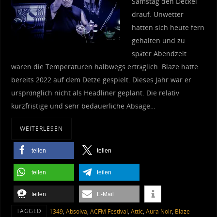
Samstag den Deckel
drauf. Unwetter
hatten sich heute fern
gehalten und zu
später Abendzeit
waren die Temperaturen halbwegs erträglich. Blaze hatte
bereits 2022 auf dem Detze gespielt. Dieses Jahr war er
ursprünglich nicht als Headliner geplant. Die relativ
kurzfristige und sehr bedauerliche Absage…
WEITERLESEN
teilen
teilen
teilen
teilen
teilen
E-Mail
TAGGED
1349
,
Absolva
,
ACFM Festival
,
Attic
,
Aura Noir
,
Blaze