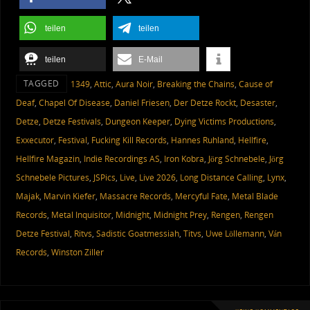
teilen
teilen
teilen
E-Mail
TAGGED
1349
,
Attic
,
Aura Noir
,
Breaking the Chains
,
Cause of
Deaf
,
Chapel Of Disease
,
Daniel Friesen
,
Der Detze Rockt
,
Desaster
,
Detze
,
Detze Festivals
,
Dungeon Keeper
,
Dying Victims Productions
,
Exxecutor
,
Festival
,
Fucking Kill Records
,
Hannes Ruhland
,
Hellfire
,
Hellfire Magazin
,
Indie Recordings AS
,
Iron Kobra
,
Jörg Schnebele
,
Jörg
Schnebele Pictures
,
JSPics
,
Live
,
Live 2026
,
Long Distance Calling
,
Lynx
,
Majak
,
Marvin Kiefer
,
Massacre Records
,
Mercyful Fate
,
Metal Blade
Records
,
Metal Inquisitor
,
Midnight
,
Midnight Prey
,
Rengen
,
Rengen
Detze Festival
,
Ritvs
,
Sadistic Goatmessiah
,
Titvs
,
Uwe Löllemann
,
Ván
Records
,
Winston Ziller