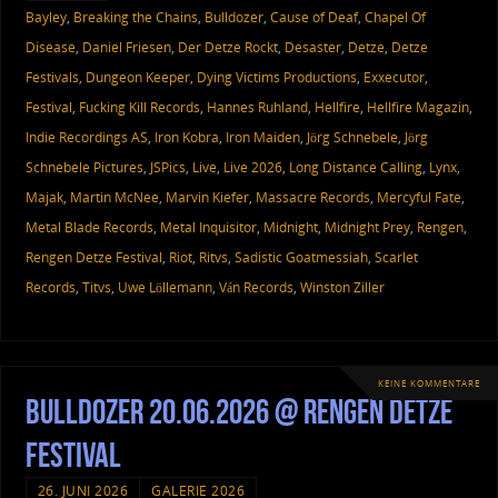
Bayley
,
Breaking the Chains
,
Bulldozer
,
Cause of Deaf
,
Chapel Of
Disease
,
Daniel Friesen
,
Der Detze Rockt
,
Desaster
,
Detze
,
Detze
Festivals
,
Dungeon Keeper
,
Dying Victims Productions
,
Exxecutor
,
Festival
,
Fucking Kill Records
,
Hannes Ruhland
,
Hellfire
,
Hellfire Magazin
,
Indie Recordings AS
,
Iron Kobra
,
Iron Maiden
,
Jörg Schnebele
,
Jörg
Schnebele Pictures
,
JSPics
,
Live
,
Live 2026
,
Long Distance Calling
,
Lynx
,
Majak
,
Martin McNee
,
Marvin Kiefer
,
Massacre Records
,
Mercyful Fate
,
Metal Blade Records
,
Metal Inquisitor
,
Midnight
,
Midnight Prey
,
Rengen
,
Rengen Detze Festival
,
Riot
,
Ritvs
,
Sadistic Goatmessiah
,
Scarlet
Records
,
Titvs
,
Uwe Löllemann
,
Ván Records
,
Winston Ziller
KEINE KOMMENTARE
Bulldozer 20.06.2026 @ Rengen Detze
Festival
26. JUNI 2026
GALERIE 2026