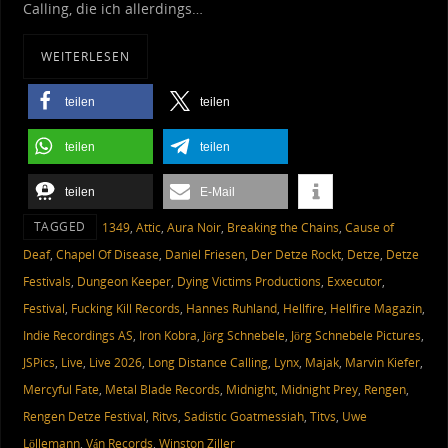
Calling, die ich allerdings…
WEITERLESEN
teilen
teilen
teilen
teilen
teilen
E-Mail
TAGGED
1349
,
Attic
,
Aura Noir
,
Breaking the Chains
,
Cause of
Deaf
,
Chapel Of Disease
,
Daniel Friesen
,
Der Detze Rockt
,
Detze
,
Detze
Festivals
,
Dungeon Keeper
,
Dying Victims Productions
,
Exxecutor
,
Festival
,
Fucking Kill Records
,
Hannes Ruhland
,
Hellfire
,
Hellfire Magazin
,
Indie Recordings AS
,
Iron Kobra
,
Jörg Schnebele
,
Jörg Schnebele Pictures
,
JSPics
,
Live
,
Live 2026
,
Long Distance Calling
,
Lynx
,
Majak
,
Marvin Kiefer
,
Mercyful Fate
,
Metal Blade Records
,
Midnight
,
Midnight Prey
,
Rengen
,
Rengen Detze Festival
,
Ritvs
,
Sadistic Goatmessiah
,
Titvs
,
Uwe
Löllemann
,
Ván Records
,
Winston Ziller