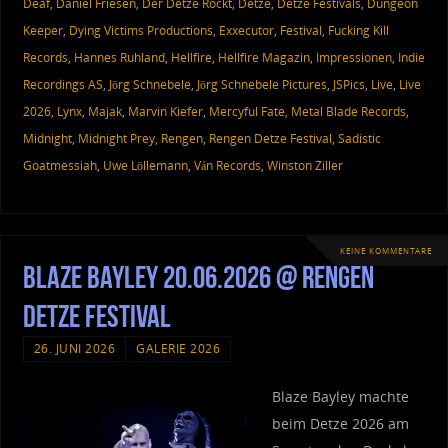
Deaf
,
Daniel Friesen
,
Der Detze Rockt
,
Detze
,
Detze Festivals
,
Dungeon
Keeper
,
Dying Victims Productions
,
Exxecutor
,
Festival
,
Fucking Kill
Records
,
Hannes Ruhland
,
Hellfire
,
Hellfire Magazin
,
Impressionen
,
Indie
Recordings AS
,
Jörg Schnebele
,
Jörg Schnebele Pictures
,
JSPics
,
Live
,
Live
2026
,
Lynx
,
Majak
,
Marvin Kiefer
,
Mercyful Fate
,
Metal Blade Records
,
Midnight
,
Midnight Prey
,
Rengen
,
Rengen Detze Festival
,
Sadistic
Goatmessiah
,
Uwe Löllemann
,
Ván Records
,
Winston Ziller
KEINE KOMMENTARE
Blaze Bayley 20.06.2026 @ Rengen
Detze Festival
26. JUNI 2026
GALERIE 2026
Blaze Bayley machte
beim Detze 2026 am