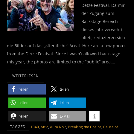
Detze Festival. Da mir
der Zugang zum
Backstage Bereich
dieses Jahr verwehrt
blieb, reduzieren sich
die Bilder auf das „öffentliche“ Areal. Here are a few photos
from the Detze Festival. Since I wasn’t allowed backstage
this year, the photos are limited to the “public” area….
WEITERLESEN
teilen
teilen
teilen
teilen
teilen
E-Mail
TAGGED
1349
,
Attic
,
Aura Noir
,
Breaking the Chains
,
Cause of