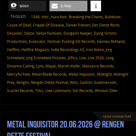
teilen
E-Mail
TAGGED
1349
,
Attic
,
Aura Noir
,
Breaking the Chains
,
Bulldozer
,
Cause of Deaf
,
Chapel Of Disease
,
Daniel Friesen
,
Der Detze Rockt
,
Desaster
,
Detze
,
Detze Festivals
,
Dungeon Keeper
,
Dying Victims
Productions
,
Exxecutor
,
Festival
,
Fucking Kill Records
,
Hannes Ruhland
,
Hellfire
,
Hellfire Magazin
,
Indie Recordings AS
,
Iron Kobra
,
Jörg
Schnebele
,
Jörg Schnebele Pictures
,
JSPics
,
Live
,
Live 2026
,
Long
Distance Calling
,
Lynx
,
Majak
,
Marvin Kiefer
,
Massacre Records
,
Mercyful Fate
,
Metal Blade Records
,
Metal Inquisitor
,
Midnight
,
Midnight
Prey
,
Rengen
,
Rengen Detze Festival
,
Ritvs
,
Sadistic Goatmessiah
,
Scarlet Records
,
Titvs
,
Uwe Löllemann
,
Ván Records
,
Winston Ziller
KEINE KOMMENTARE
Metal Inquisitor 20.06.2026 @ Rengen