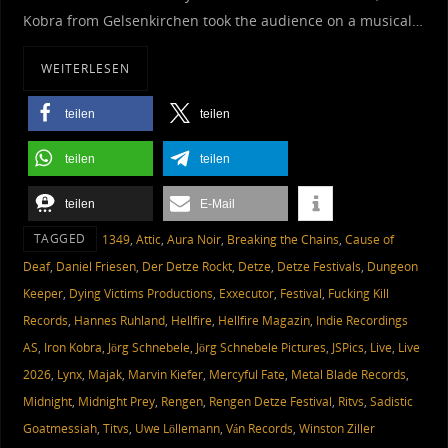
Kobra from Gelsenkirchen took the audience on a musical…
WEITERLESEN
teilen
teilen
teilen
teilen
teilen
E-Mail
TAGGED
1349
,
Attic
,
Aura Noir
,
Breaking the Chains
,
Cause of
Deaf
,
Daniel Friesen
,
Der Detze Rockt
,
Detze
,
Detze Festivals
,
Dungeon
Keeper
,
Dying Victims Productions
,
Exxecutor
,
Festival
,
Fucking Kill
Records
,
Hannes Ruhland
,
Hellfire
,
Hellfire Magazin
,
Indie Recordings
AS
,
Iron Kobra
,
Jörg Schnebele
,
Jörg Schnebele Pictures
,
JSPics
,
Live
,
Live
2026
,
Lynx
,
Majak
,
Marvin Kiefer
,
Mercyful Fate
,
Metal Blade Records
,
Midnight
,
Midnight Prey
,
Rengen
,
Rengen Detze Festival
,
Ritvs
,
Sadistic
Goatmessiah
,
Titvs
,
Uwe Löllemann
,
Ván Records
,
Winston Ziller